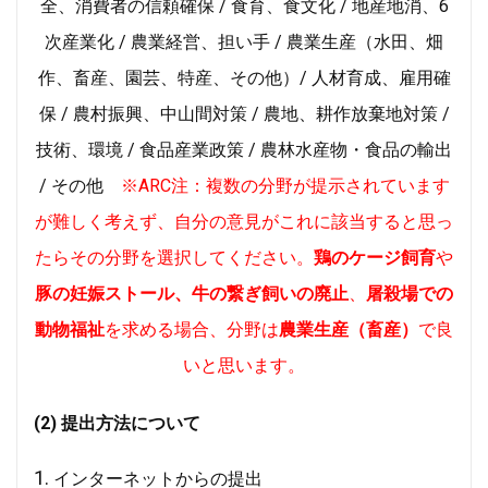
全、消費者の信頼確保 / 食育、食文化 / 地産地消、6
次産業化 / 農業経営、担い手 / 農業生産（水田、畑
作、畜産、園芸、特産、その他）/ 人材育成、雇用確
保 / 農村振興、中山間対策 / 農地、耕作放棄地対策 /
技術、環境 / 食品産業政策 / 農林水産物・食品の輸出
/ その他
※ARC注：複数の分野が提示されています
が難しく考えず、自分の意見がこれに該当すると思っ
たらその分野を選択してください。
鶏のケージ飼育
や
豚の妊娠ストール、牛の繋ぎ飼いの廃止
、
屠殺場での
動物福祉
を求める場合、分野は
農業生産（畜産）
で良
いと思います。
(2) 提出方法について
インターネットからの提出