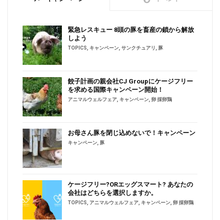
緊急レスキュー 8頭の豚を畜産の鎖から解放
しよう
TOPICS
,
キャンペーン
,
サンクチュアリ
,
豚
餃子計画の親会社CJ Groupにケージフリー
を求める国際キャンペーン開始！
アニマルウェルフェア
,
キャンペーン
,
卵 採卵鶏
お母さん豚を閉じ込めないで！キャンペーン
キャンペーン
,
豚
ケージフリー?ORエッグスマート? あなたの
会社はどちらを選択しますか。
TOPICS
,
アニマルウェルフェア
,
キャンペーン
,
卵 採卵鶏