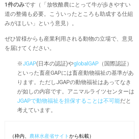
1件のみ
です（「放牧酪農にとって牛が歩きやすい
道の整備も必要。こういったところも助成する仕組
みがほしい」という意見）。
ぜひ皆様からも産業利用される動物の立場で、意見
を届けてください。
※
JGAP
(日本の認証)や
globalGAP
（国際認証）
といった畜産GAPには畜産動物福祉の基準があ
ります。ただしJGAPの動物福祉はあってなき
が如しの内容です。アニマルライツセンターは
JGAPで動物福祉を担保することは不可能
だと
考えています。
（枠内、
農林水産省サイト
から転載）