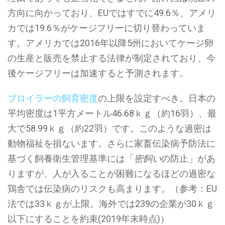
方向に向かっており、EUではすでに49.6％、アメリ
カでは19.6％がケージフリーに切り替わっていま
す。アメリカでは2016年以降5州においてケージ卵
の生産と販売を禁止する法律が制定されており、今
後ケージフリーは加速すると予測されます。
ブロイラーの飼育密度
の上限を設定すべき。日本の
平均密度は1平方メートル46.68ｋｇ（約16羽）、最
大で58.99ｋｇ（約22羽）です。このような過密は
動物福祉を損ないます。さらに家畜伝染病予防法に
基づく飼養衛生管理基準には「
密飼い
の防止」があ
りますが、人が入ることが困難になるほどの過密な
鶏舎では伝染病のリスクも高まります。（参考：EU
法では33ｋｇが上限。海外では239の企業が30ｋｇ
以下にすることを約束(2019年末時点)）