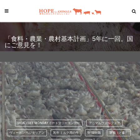
「食料・農業・農村基本計画」5年に一回。国
にご意見を！
MEAT FREE MONDAY ミートフリーマンデー
アニマルウェルフェア
ヴィーガン ベジタリアン
乳牛 ミルク用の牛
卵 採卵鶏
屠殺（と畜）