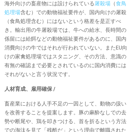
海外向けの畜産物には設けられている
屠殺場
（
食鳥
処理場
含む）での動物福祉要件が、国内向けの屠殺
（食鳥処理含む）にはないという格差を是正すべ
き。輸出用の牛屠殺場では、牛への給水、長時間の
係留には給餌などの動物福祉要件があるのに、国内
消費向けの牛ではそれが行われていない。またEU向
けの家禽処理場ではスタニング、その方法、意識の
有無の確認まで必要とされているのに国内消費には
それがないと言う状況です。
人材育成、雇用確保 /
畜産業における人手不足の一因として、動物の扱い
を改善することを提案します。豚の麻酔なしでの去
勢や断尾や、鶏を叩きつける、首を折るという方法
での淘汰を見て「残酷だ」という理由で離職された