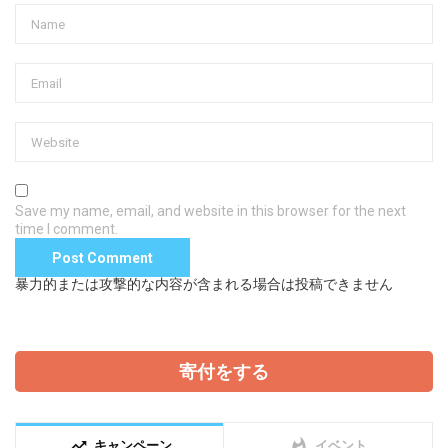
Save my name, email, and website in this browser for the next
time I comment.
暴力的または攻撃的な内容が含まれる場合は投稿できません
寄付をする
trending_up
whatshot
キャンペーン
イベント