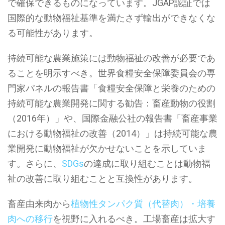
で確保できるものになっています。JGAP認証では
国際的な動物福祉基準を満たさず輸出ができなくな
る可能性があります。
持続可能な農業施策には動物福祉の改善が必要であ
ることを明示すべき。世界食糧安全保障委員会の専
門家パネルの報告書「食糧安全保障と栄養のための
持続可能な農業開発に関する勧告：畜産動物の役割
（2016年）」や、国際金融公社の報告書「畜産事業
における動物福祉の改善（2014）」は持続可能な農
業開発に動物福祉が欠かせないことを示していま
す。さらに、
SDGs
の達成に取り組むことは動物福
祉の改善に取り組むことと互換性があります。
畜産由来肉から
植物性タンパク質（代替肉）・培養
肉への移行
を視野に入れるべき。工場畜産は拡大す