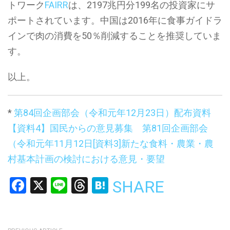
トワーク
FAIRR
は、2197兆円分199名の投資家にサ
ポートされています。中国は2016年に食事ガイドラ
インで肉の消費を50％削減することを推奨していま
す。
以上。
*
第84回企画部会（令和元年12月23日）配布資料
【資料4】国民からの意見募集
第81回企画部会
（令和元年11月12日[資料3]新たな食料・農業・農
村基本計画の検討における意見・要望
Facebook
X
Line
Threads
Hatena
SHARE