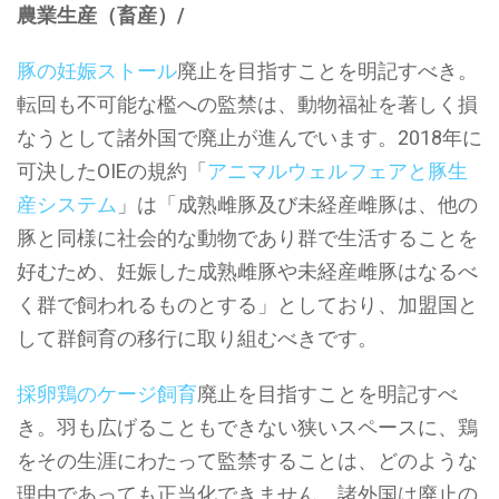
農業生産（畜産）/
豚の妊娠ストール
廃止を目指すことを明記すべき。
転回も不可能な檻への監禁は、動物福祉を著しく損
なうとして諸外国で廃止が進んでいます。2018年に
可決したOIEの規約「
アニマルウェルフェアと豚生
産システム
」は「成熟雌豚及び未経産雌豚は、他の
豚と同様に社会的な動物であり群で生活することを
好むため、妊娠した成熟雌豚や未経産雌豚はなるべ
く群で飼われるものとする」としており、加盟国と
して群飼育の移行に取り組むべきです。
採卵鶏のケージ飼育
廃止を目指すことを明記すべ
き。羽も広げることもできない狭いスペースに、鶏
をその生涯にわたって監禁することは、どのような
理由であっても正当化できません。諸外国は廃止の