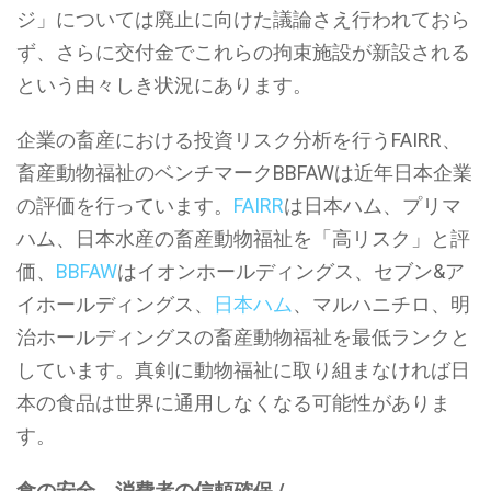
ジ」については廃止に向けた議論さえ行われておら
ず、さらに交付金でこれらの拘束施設が新設される
という由々しき状況にあります。
企業の畜産における投資リスク分析を行うFAIRR、
畜産動物福祉のベンチマークBBFAWは近年日本企業
の評価を行っています。
FAIRR
は日本ハム、プリマ
ハム、日本水産の畜産動物福祉を「高リスク」と評
価、
BBFAW
はイオンホールディングス、セブン&ア
イホールディングス、
日本ハム
、マルハニチロ、明
治ホールディングスの畜産動物福祉を最低ランクと
しています。真剣に動物福祉に取り組まなければ日
本の食品は世界に通用しなくなる可能性がありま
す。
食の安全、消費者の信頼確保 /