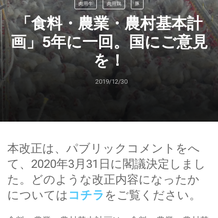
肉用牛
肉用鶏
豚
「食料・農業・農村基本計
画」5年に一回。国にご意見
を！
2019/12/30
本改正は、パブリックコメントをへ
て、2020年3月31日に閣議決定しまし
た。どのような改正内容になったか
については
コチラ
をご覧ください。