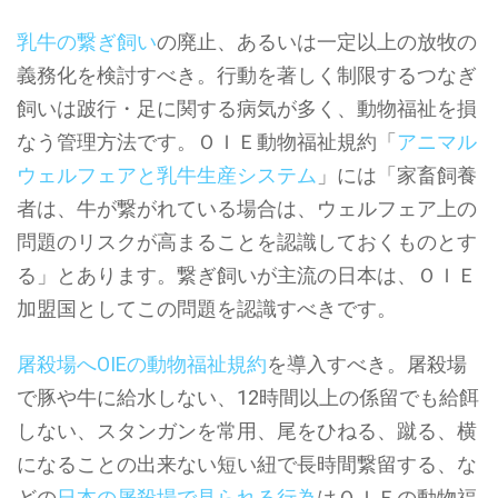
乳牛の繋ぎ飼い
の廃止、あるいは一定以上の放牧の
義務化を検討すべき。行動を著しく制限するつなぎ
飼いは跛行・足に関する病気が多く、動物福祉を損
なう管理方法です。ＯＩＥ動物福祉規約「
アニマル
ウェルフェアと乳牛生産システム
」には「家畜飼養
者は、牛が繋がれている場合は、ウェルフェア上の
問題のリスクが高まることを認識しておくものとす
る」とあります。繋ぎ飼いが主流の日本は、ＯＩＥ
加盟国としてこの問題を認識すべきです。
屠殺場へOIEの動物福祉規約
を導入すべき。屠殺場
で豚や牛に給水しない、12時間以上の係留でも給餌
しない、スタンガンを常用、尾をひねる、蹴る、横
になることの出来ない短い紐で長時間繋留する、な
どの
日本の屠殺場で見られる行為
はＯＩＥの動物福