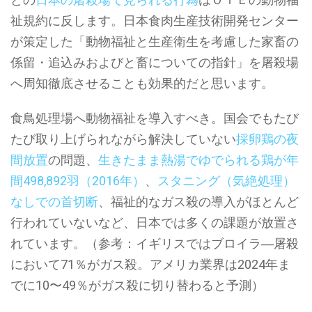
祉規約に反します。日本食肉生産技術開発センター
が策定した「動物福祉と生産衛生を考慮した家畜の
係留・追込みおよびと畜についての指針」を屠殺場
へ周知徹底させることも効果的だと思います。
食鳥処理場へ動物福祉を導入すべき。国会でもたび
たび取り上げられながら解決していない
採卵鶏の夜
間放置
の問題、
生きたまま熱湯でゆでられる鶏が年
間498,892羽（2016年）
、
スタニング（気絶処理）
なしでの首切断
、福祉的なガス殺の導入がほとんど
行われていないなど、日本では多くの課題が放置さ
れています。（参考：イギリスではブロイラ―屠殺
において71％がガス殺。アメリカ業界は2024年ま
でに10〜49％がガス殺に切り替わると予測）