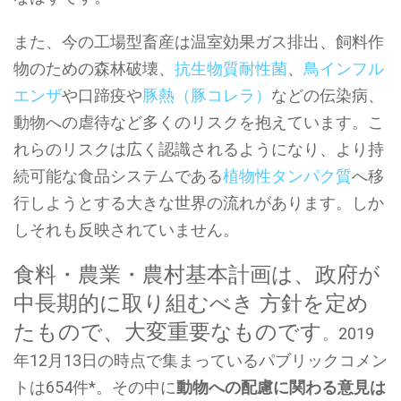
また、今の工場型畜産は温室効果ガス排出、飼料作
物のための森林破壊、
抗生物質耐性菌
、
鳥インフル
エンザ
や口蹄疫や
豚熱（豚コレラ）
などの伝染病、
動物への虐待など多くのリスクを抱えています。こ
れらのリスクは広く認識されるようになり、より持
続可能な食品システムである
植物性タンパク質
へ移
行しようとする大きな世界の流れがあります。しか
しそれも反映されていません。
食料・農業・農村基本計画は、政府が
中長期的に取り組むべき 方針を定め
たもので、大変重要なものです
。2019
年12月13日の時点で集まっているパブリックコメン
トは654件*。その中に
動物への配慮に関わる意見は