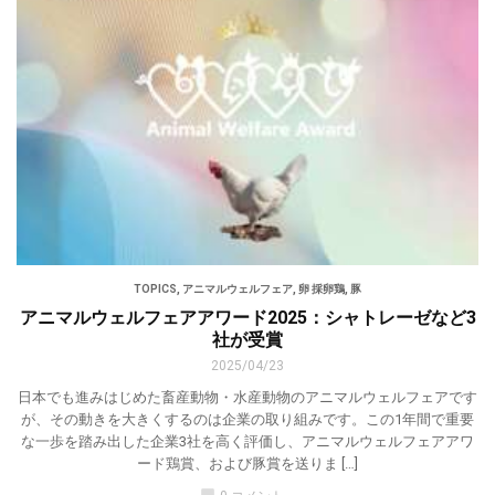
TOPICS
,
アニマルウェルフェア
,
卵 採卵鶏
,
豚
アニマルウェルフェアアワード2025：シャトレーゼなど3
社が受賞
2025/04/23
日本でも進みはじめた畜産動物・水産動物のアニマルウェルフェアです
が、その動きを大きくするのは企業の取り組みです。この1年間で重要
な一歩を踏み出した企業3社を高く評価し、アニマルウェルフェアアワ
ード鶏賞、および豚賞を送りま […]
chat_bubble