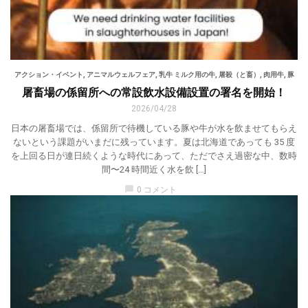
アクション・イベント
,
アニマルウェルフェア
,
乳牛 ミルク用の牛
,
屠殺（と畜）
,
肉用牛
,
豚
屠畜場の係留所への常設飲水設備設置の署名を開始！
2026/04/28
日本の屠畜場では、係留所で待機している豚や牛が水を飲ませてもらえ
ないという課題がいまだに残っています。夏は北海道であっても 35 度
を上回る日が連日続くような時代にあって、ただでさえ過密な中、数時
間〜24 時間近く水を飲 […]
chat_bubble
0 コメント