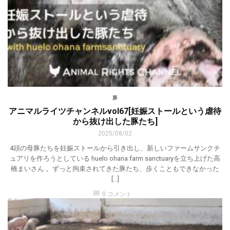
豚
アニマルライツチャンネルvol67[妊娠ストールという虐待
から抜け出した豚たち]
2025/08/02
4頭の母豚たちを妊娠ストールから引き出し、新しいファームサンクチ
ュアリを作ろうとしている huelo ohana farm sanctuaryを立ち上げた高
橋まいさん 。ずっと拘束されてきた豚たち、歩くこともできなかった
[…]
chat_bubble
0 コメント