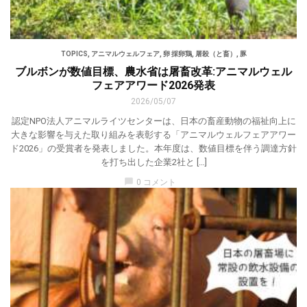
TOPICS
,
アニマルウェルフェア
,
卵 採卵鶏
,
屠殺（と畜）
,
豚
ブルボンが数値目標、農水省は屠畜改革:アニマルウェル
フェアアワード2026発表
2026/05/07
認定NPO法人アニマルライツセンターは、日本の畜産動物の福祉向上に
大きな影響を与えた取り組みを表彰する「アニマルウェルフェアアワー
ド2026」の受賞者を発表しました。本年度は、数値目標を伴う調達方針
を打ち出した企業2社と […]
chat_bubble
0 コメント