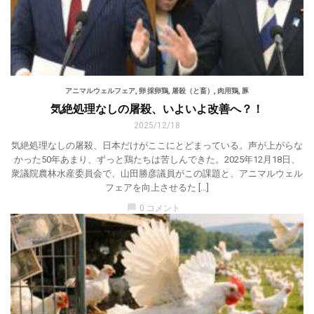
アニマルウェルフェア
,
卵 採卵鶏
,
屠殺（と畜）
,
肉用鶏
,
豚
気絶処理なしの屠殺、いよいよ改善へ？！
2025/12/18
気絶処理なしの屠殺、日本だけがここにとどまっている。声が上がらな
かった50年あまり、ずっと鶏たちは苦しんできた。2025年12月18日、
衆議院農林水産委員会で、山田勝彦議員がこの課題と、アニマルウェル
フェアを向上させるた […]
chat_bubble
0 コメント