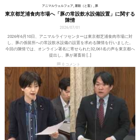
アニマルウェルフェア
,
屠殺（と畜）
,
豚
東京都芝浦食肉市場へ「豚の常設飲水設備設置」に関する
陳情
2026/07/01
2026年6月10日、アニマルライツセンターは東京都芝浦食肉市場に対
し、豚の係留所への常設飲水設備の設置を求める陳情を行いました。
今回の陳情では、オンライン署名に寄せられた32,061名の声を東京都へ
提出し、豚が屠畜前 […]
chat_bubble
0 コメント