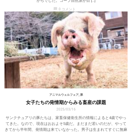
からでした。コープ自然派が目 […]
chat_bubble
0 コメント
アニマルウェルフェア
,
豚
女子たちの発情期からみる畜産の課題
2025/03/16
サンクチュアリの豚たちは、家畜保健衛生所の情報によると4歳でやっ
てきた。なので、現在はおおよそ5歳だ。まだまだ若いのだが、やって
きてから半年間、発情期は来ていなかった。男子は生まれてすぐに無麻