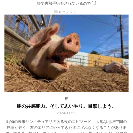
酔で去勢手術をされているので […]
chat_bubble
0 コメント
豚
豚の共感能力。そして思いやり。目撃しよう。
2024/11/21
動物の未来サンクチュアリのある夜のエピソード。 大地は地理空間の
感覚が鈍く、友のエリアにやってきた後に戻れなくなることがありま