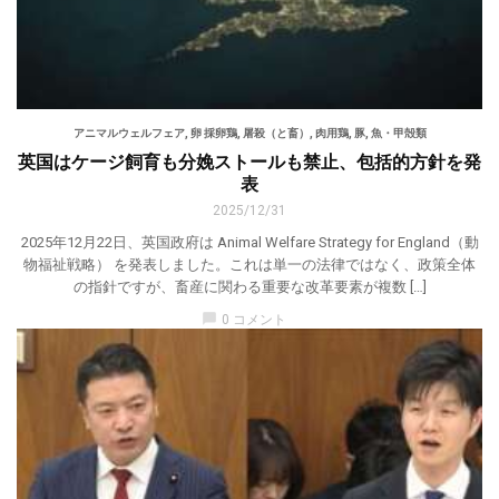
アニマルウェルフェア
,
卵 採卵鶏
,
屠殺（と畜）
,
肉用鶏
,
豚
,
魚・甲殻類
英国はケージ飼育も分娩ストールも禁止、包括的方針を発
表
2025/12/31
2025年12月22日、英国政府は Animal Welfare Strategy for England（動
物福祉戦略） を発表しました。これは単一の法律ではなく、政策全体
の指針ですが、畜産に関わる重要な改革要素が複数 […]
chat_bubble
0 コメント