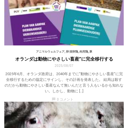
アニマルウェルフェア
,
卵 採卵鶏
,
肉用鶏
,
豚
オランダは動物にやさしい畜産”に完全移行する
2025/08/07
2025年6月、オランダ政府は、2040年までに”動物にやさしい畜産”に完
全移行するための協定にサインし、その計画を発表した。 結局は殺す
のだから動物にやさしい畜産なんて無いんだと言う人もいるかも知れな
い。しかし、動物に […]
chat_bubble
0 コメント