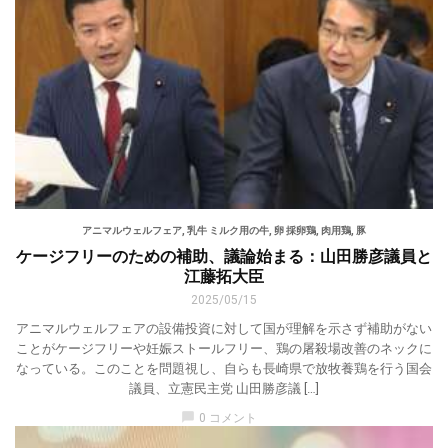
アニマルウェルフェア
,
乳牛 ミルク用の牛
,
卵 採卵鶏
,
肉用鶏
,
豚
ケージフリーのための補助、議論始まる：山田勝彦議員と
江藤拓大臣
2025/05/15
アニマルウェルフェアの設備投資に対して国が理解を示さず補助がない
ことがケージフリーや妊娠ストールフリー、鶏の屠殺場改善のネックに
なっている。このことを問題視し、自らも長崎県で放牧養鶏を行う国会
議員、立憲民主党 山田勝彦議 […]
chat_bubble
0 コメント