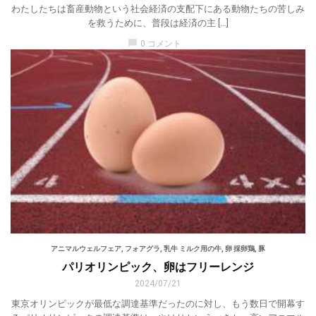
わたしたちは畜産動物という社会経済の支配下にある動物たちの苦しみ
を救うために、普段は経済の主 […]
chat_bubble
0 コメント
アニマルウェルフェア
,
フォアグラ
,
乳牛 ミルク用の牛
,
卵 採卵鶏
,
豚
パリオリンピック、卵はフリーレンジ
2024/07/21
東京オリンピックが最低な調達基準だったのに対し、もう数日で開幕す