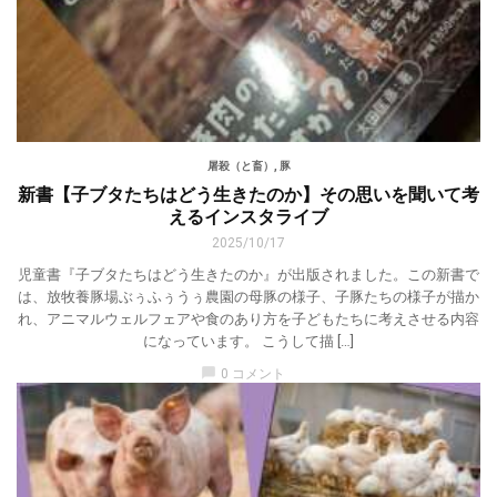
屠殺（と畜）
,
豚
新書【子ブタたちはどう生きたのか】その思いを聞いて考
えるインスタライブ
2025/10/17
児童書『子ブタたちはどう生きたのか』が出版されました。この新書で
は、放牧養豚場ぶぅふぅうぅ農園の母豚の様子、子豚たちの様子が描か
れ、アニマルウェルフェアや食のあり方を子どもたちに考えさせる内容
になっています。 こうして描 […]
chat_bubble
0 コメント