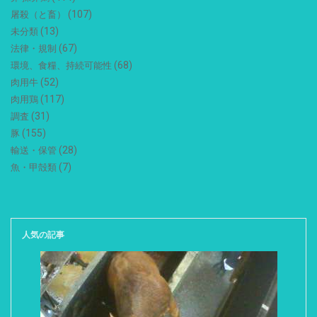
(107)
屠殺（と畜）
(13)
未分類
(67)
法律・規制
(68)
環境、食糧、持続可能性
(52)
肉用牛
(117)
肉用鶏
(31)
調査
(155)
豚
(28)
輸送・保管
(7)
魚・甲殻類
人気の記事