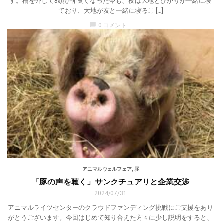
す。柵を外して3頭が仲良くなった今も、夜は大地とひかりが一緒に寝
ており、大地が友と一緒に寝るこ […]
chat_bubble
0 コメント
アニマルウェルフェア
,
豚
「豚の声を聴く」サンクチュアリと企業交渉
2024/07/31
アニマルライツセンターのクラウドファンディング挑戦にご支援をあり
がとうございます。今回はじめて知り合えた方々に少し説明をすると、