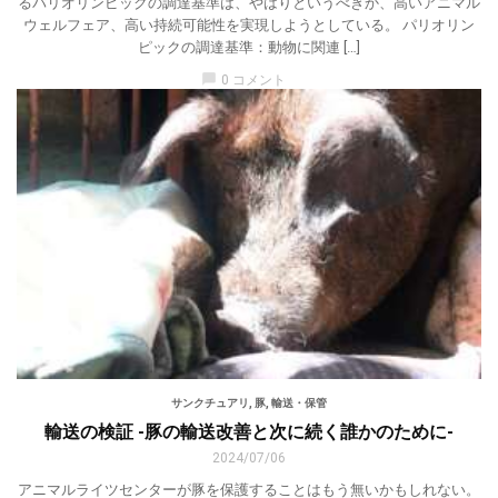
るパリオリンピックの調達基準は、やはりというべきか、高いアニマル
ウェルフェア、高い持続可能性を実現しようとしている。 パリオリン
ピックの調達基準：動物に関連 […]
chat_bubble
0 コメント
サンクチュアリ
,
豚
,
輸送・保管
輸送の検証 -豚の輸送改善と次に続く誰かのために-
2024/07/06
アニマルライツセンターが豚を保護することはもう無いかもしれない。