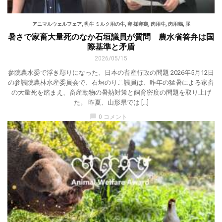
アニマルウェルフェア
,
乳牛 ミルク用の牛
,
卵 採卵鶏
,
肉用牛
,
肉用鶏
,
豚
暑さで家畜大量死のなか石垣議員が質問 農水省答弁は国
際基準と矛盾
2026/05/15
参院農水委で浮き彫りになった、日本の畜産行政の問題 2026年5月12日
の参議院農林水産委員会で、石垣のりこ議員は、昨年の猛暑による家畜
の大量死を踏まえ、畜産動物の暑熱対策と飼育密度の問題を取り上げ
た。 昨夏、山形県では […]
chat_bubble
0 コメント