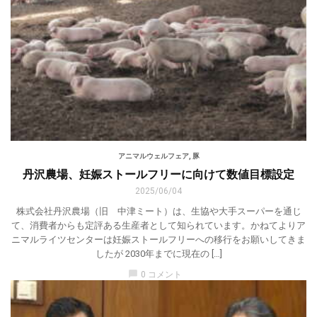
アニマルウェルフェア
,
豚
丹沢農場、妊娠ストールフリーに向けて数値目標設定
2025/06/04
株式会社丹沢農場（旧 中津ミート）は、生協や大手スーパーを通じ
て、消費者からも定評ある生産者として知られています。かねてよりア
ニマルライツセンターは妊娠ストールフリーへの移行をお願いしてきま
したが 2030年までに現在の […]
chat_bubble
0 コメント