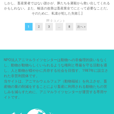
しかし、畜産業者ではない誰かが、豚たちを屠殺から救い出してくれる
かもしれない。また、輸送の改善は畜産業全てにとって必要なことだ。
そのために、私達が犯した失敗 […]
chat_bubble
0 コメント
1
2
3
…
8
次へ »
NPO法人アニマルライツセンターは動物への非倫理的扱いをなく
し、動物が動物らしくいられるような権利と尊厳を守る活動を通
し、人と動物が穏やかに共存する社会を目指す、1987年に設立さ
れた非営利団体です。
当サイトは、アニマルウェルフェア（動物福祉）を向上させ、畜
産物の量の削減をすることにより畜産に利用される動物たちの苦
しみを減らすために、アニマルライツセンターが運営する専用サ
イトです。