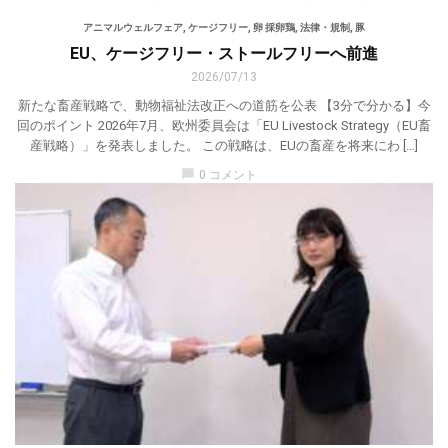
アニマルウェルフェア
,
ケージフリー
,
卵 採卵鶏
,
法律・規制
,
豚
EU、ケージフリー・ストールフリーへ前進
2026/07/13
新たな畜産戦略で、動物福祉法改正への道筋を公表 【3分で分かる】今
回のポイント 2026年7月、欧州委員会は「EU Livestock Strategy（EU畜
産戦略）」を発表しました。 この戦略は、EUの畜産を将来にわ […]
chat_bubble
0 コメント