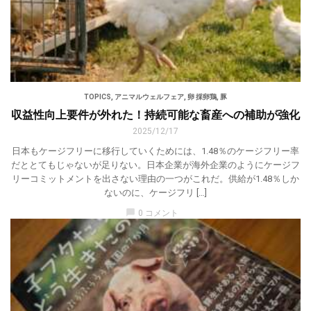
TOPICS
,
アニマルウェルフェア
,
卵 採卵鶏
,
豚
収益性向上要件が外れた！持続可能な畜産への補助が強化
2025/12/17
日本もケージフリーに移行していくためには、1.48％のケージフリー率
だととてもじゃないが足りない。日本企業が海外企業のようにケージフ
リーコミットメントを出さない理由の一つがこれだ。供給が1.48％しか
ないのに、ケージフリ […]
chat_bubble
0 コメント