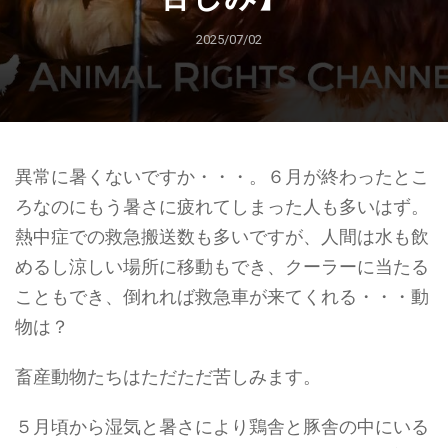
2025/07/02
異常に暑くないですか・・・。６月が終わったとこ
ろなのにもう暑さに疲れてしまった人も多いはず。
熱中症での救急搬送数も多いですが、人間は水も飲
めるし涼しい場所に移動もでき、クーラーに当たる
こともでき、倒れれば救急車が来てくれる・・・動
物は？
畜産動物たちはただただ苦しみます。
５月頃から湿気と暑さにより鶏舎と豚舎の中にいる