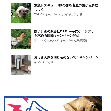
緊急レスキュー 8頭の豚を畜産の鎖から解放
しよう
TOPICS
,
キャンペーン
,
サンクチュアリ
,
豚
餃子計画の親会社CJ Groupにケージフリー
を求める国際キャンペーン開始！
アニマルウェルフェア
,
キャンペーン
,
卵 採卵鶏
お母さん豚を閉じ込めないで！キャンペーン
キャンペーン
,
豚