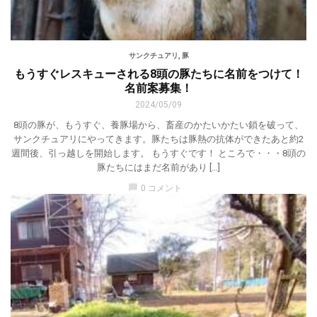
サンクチュアリ
,
豚
もうすぐレスキューされる8頭の豚たちに名前をつけて！
名前案募集！
2024/05/09
8頭の豚が、もうすぐ、養豚場から、畜産のかたいかたい鎖を破って、
サンクチュアリにやってきます。豚たちは豚熱の抗体ができたあと約2
週間後、引っ越しを開始します。 もうすぐです！ ところで・・・8頭の
豚たちにはまだ名前があり […]
chat_bubble
0 コメント