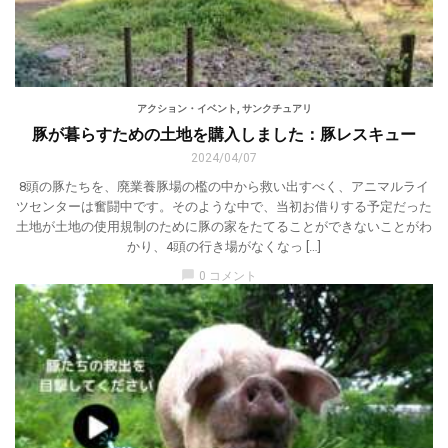
アクション・イベント
,
サンクチュアリ
豚が暮らすための土地を購入しました：豚レスキュー
2024/04/07
8頭の豚たちを、廃業養豚場の檻の中から救い出すべく、アニマルライ
ツセンターは奮闘中です。そのような中で、当初お借りする予定だった
土地が土地の使用規制のために豚の家をたてることができないことがわ
かり、4頭の行き場がなくなっ […]
chat_bubble
0 コメント