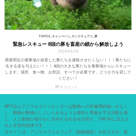
TOPICS
,
キャンペーン
,
サンクチュアリ
,
豚
緊急レスキュー 8頭の豚を畜産の鎖から解放しよう
2024/03/24
廃業間近の養豚場が放置した豚たちを屠殺させたくない！！！豚たちに
生きる道を与えたい！！！ 8頭の大きな豚たちを養豚場からレスキュー
します。場所、食べ物、お世話、すべてが必要です。どうか力を貸して
ください！
chat_bubble
0 コメント
NPO法人アニマルライツセンターは動物への非倫理的扱いをなく
し、動物が動物らしくいられるような権利と尊厳を守る活動を通
し、人と動物が穏やかに共存する社会を目指す、1987年に設立さ
れた非営利団体です。
当サイトは、アニマルウェルフェア（動物福祉）を向上させ、畜