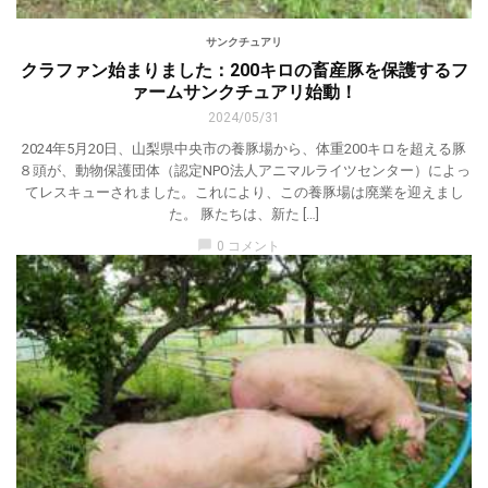
サンクチュアリ
クラファン始まりました：200キロの畜産豚を保護するフ
ァームサンクチュアリ始動！
2024/05/31
2024年5月20日、山梨県中央市の養豚場から、体重200キロを超える豚
８頭が、動物保護団体（認定NPO法人アニマルライツセンター）によっ
てレスキューされました。これにより、この養豚場は廃業を迎えまし
た。 豚たちは、新た […]
chat_bubble
0 コメント