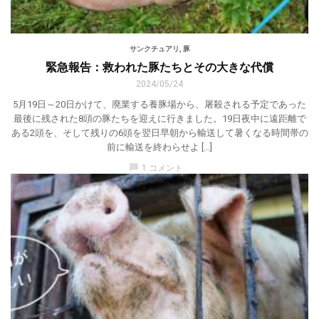
サンクチュアリ
,
豚
緊急報告：救われた豚たちとその大きな代償
2024/05/24
5月19日～20日かけて、廃業する養豚場から、屠殺される予定であった
最後に残された8頭の豚たちを迎えに行きました。19日夜中に遠距離で
ある2頭を、そして残りの6頭を翌日早朝から輸送して暑くなる時間帯の
前に輸送を終わらせよ […]
chat_bubble
1 コメント