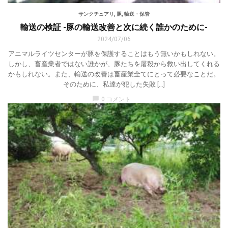
サンクチュアリ
,
豚
,
輸送・保管
輸送の検証 -豚の輸送改善と次に続く誰かのために-
2024/07/06
アニマルライツセンターが豚を保護することはもう無いかもしれない。
しかし、畜産業者ではない誰かが、豚たちを屠殺から救い出してくれる
かもしれない。また、輸送の改善は畜産業全てにとって必要なことだ。
そのために、私達が犯した失敗 […]
chat_bubble
0 コメント