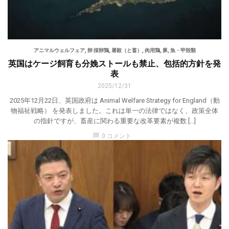
アニマルウェルフェア
,
卵 採卵鶏
,
屠殺（と畜）
,
肉用鶏
,
豚
,
魚・甲殻類
英国はケージ飼育も分娩ストールも禁止、包括的方針を発
表
2025/12/31
2025年12月22日、英国政府は Animal Welfare Strategy for England（動
物福祉戦略） を発表しました。これは単一の法律ではなく、政策全体
の指針ですが、畜産に関わる重要な改革要素が複数 […]
chat_bubble
0 コメント