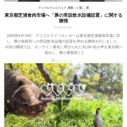
アニマルウェルフェア
,
屠殺（と畜）
,
豚
東京都芝浦食肉市場へ「豚の常設飲水設備設置」に関する
陳情
2026/07/01
2026年6月10日、アニマルライツセンターは東京都芝浦食肉市場に対
し、豚の係留所への常設飲水設備の設置を求める陳情を行いました。
今回の陳情では、オンライン署名に寄せられた32,061名の声を東京都へ
提出し、豚が屠畜前 […]
chat_bubble
0 コメント