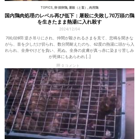
TOPICS
,
卵 採卵鶏
,
屠殺（と畜）
,
肉用鶏
国内鶏肉処理のレベル再び低下：屠殺に失敗し70万頭の鶏
を生きたまま熱湯に入れ殺す
2024/12/04
700,028羽 逆さ吊りにされ、仲間が殺されるさまを見て、悲鳴を聞きな
がら、首を少しだけ切られ、数分間耐えたのち、62度の熱湯に頭から入
れられ、全身やけどを負い、死ぬ。全身の皮膚が真っ赤に染まり苦しみ
が死体にもあらわれ […]
chat_bubble
0 コメント