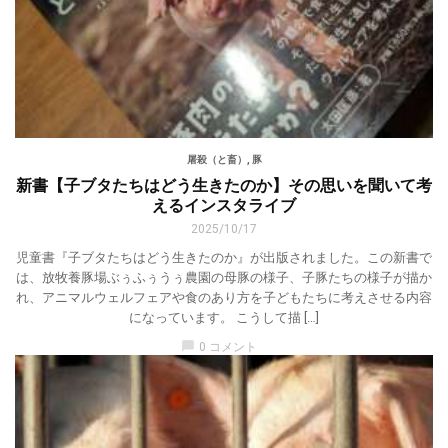
屠殺（と畜）
,
豚
新書【子ブタたちはどう生きたのか】その思いを聞いて考
えるインスタライブ
2025/10/17
児童書『子ブタたちはどう生きたのか』が出版されました。この新書で
は、放牧養豚場ぶぅふぅうぅ農園の母豚の様子、子豚たちの様子が描か
れ、アニマルウェルフェアや食のあり方を子どもたちに考えさせる内容
になっています。 こうして描 […]
chat_bubble
0 コメント