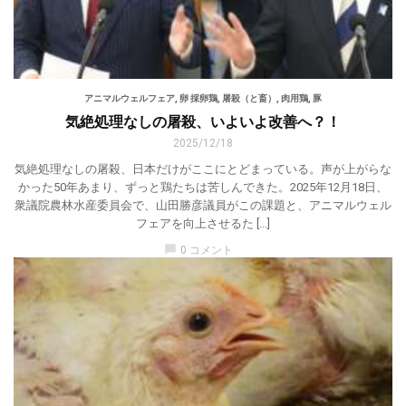
アニマルウェルフェア
,
卵 採卵鶏
,
屠殺（と畜）
,
肉用鶏
,
豚
気絶処理なしの屠殺、いよいよ改善へ？！
2025/12/18
気絶処理なしの屠殺、日本だけがここにとどまっている。声が上がらな
かった50年あまり、ずっと鶏たちは苦しんできた。2025年12月18日、
衆議院農林水産委員会で、山田勝彦議員がこの課題と、アニマルウェル
フェアを向上させるた […]
chat_bubble
0 コメント