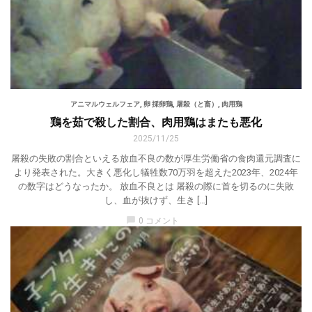
アニマルウェルフェア
,
卵 採卵鶏
,
屠殺（と畜）
,
肉用鶏
鶏を茹で殺した割合、肉用鶏はまたも悪化
2025/11/25
屠殺の失敗の割合といえる放血不良の数が厚生労働省の食肉還元調査に
より発表された。大きく悪化し犠牲数70万羽を超えた2023年、2024年
の数字はどうなったか。 放血不良とは 屠殺の際に首を切るのに失敗
し、血が抜けず、生き […]
chat_bubble
0 コメント