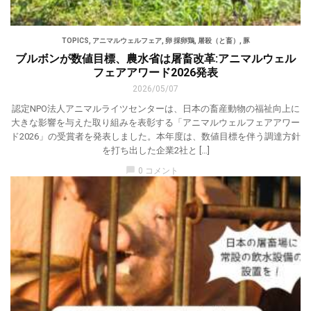
TOPICS
,
アニマルウェルフェア
,
卵 採卵鶏
,
屠殺（と畜）
,
豚
ブルボンが数値目標、農水省は屠畜改革:アニマルウェル
フェアアワード2026発表
2026/05/07
認定NPO法人アニマルライツセンターは、日本の畜産動物の福祉向上に
大きな影響を与えた取り組みを表彰する「アニマルウェルフェアアワー
ド2026」の受賞者を発表しました。本年度は、数値目標を伴う調達方針
を打ち出した企業2社と […]
chat_bubble
0 コメント