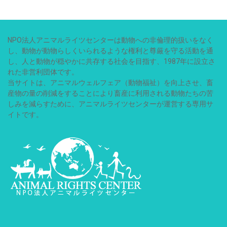
NPO法人アニマルライツセンターは動物への非倫理的扱いをなく
し、動物が動物らしくいられるような権利と尊厳を守る活動を通
し、人と動物が穏やかに共存する社会を目指す、1987年に設立さ
れた非営利団体です。
当サイトは、アニマルウェルフェア（動物福祉）を向上させ、畜
産物の量の削減をすることにより畜産に利用される動物たちの苦
しみを減らすために、アニマルライツセンターが運営する専用サ
イトです。