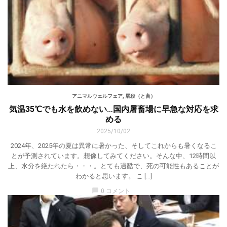
アニマルウェルフェア
,
屠殺（と畜）
気温35℃でも水を飲めない…国内屠畜場に早急な対応を求
める
2025/10/02
2024年、2025年の夏は異常に暑かった、そしてこれからも暑くなるこ
とが予測されています。想像してみてください。そんな中、12時間以
上、水分を絶たれたら・・・。とても過酷で、死の可能性もあることが
わかると思います。 こ […]
chat_bubble
0 コメント