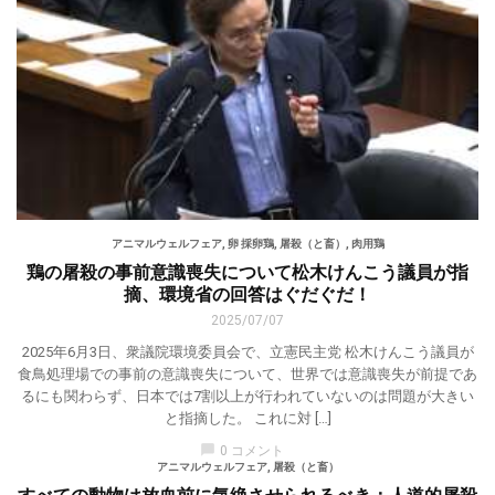
アニマルウェルフェア
,
卵 採卵鶏
,
屠殺（と畜）
,
肉用鶏
鶏の屠殺の事前意識喪失について松木けんこう議員が指
摘、環境省の回答はぐだぐだ！
2025/07/07
2025年6月3日、衆議院環境委員会で、立憲民主党 松木けんこう議員が
食鳥処理場での事前の意識喪失について、世界では意識喪失が前提であ
るにも関わらず、日本では7割以上が行われていないのは問題が大きい
と指摘した。 これに対 […]
chat_bubble
0 コメント
アニマルウェルフェア
,
屠殺（と畜）