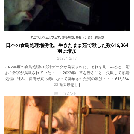
アニマルウェルフェア
,
卵 採卵鶏
,
屠殺（と畜）
,
肉用鶏
日本の食鳥処理場劣化、生きたまま茹で殺した数616,864
羽に増加
2023/12/17
2022年度の食鳥処理の統計データが発表された。それを見てみると、驚
きの数字が掲載されていた・・・2022年に首を斬ることに失敗して熱湯
処理に進み、皮膚が真っ赤になって廃棄された鶏の数は・・・ 616,864
羽 過去最悪 […]
chat_bubble
0 コメント