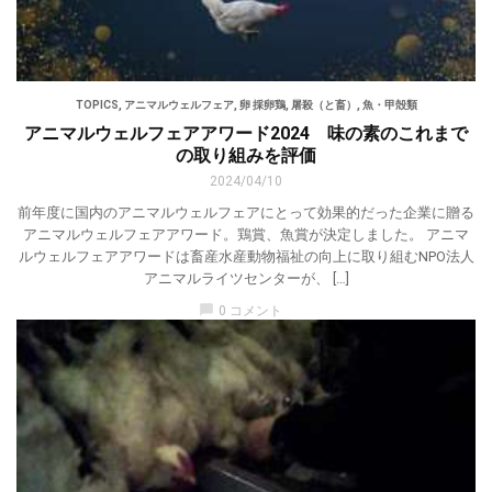
TOPICS
,
アニマルウェルフェア
,
卵 採卵鶏
,
屠殺（と畜）
,
魚・甲殻類
アニマルウェルフェアアワード2024 味の素のこれまで
の取り組みを評価
2024/04/10
前年度に国内のアニマルウェルフェアにとって効果的だった企業に贈る
アニマルウェルフェアアワード。鶏賞、魚賞が決定しました。 アニマ
ルウェルフェアアワードは畜産水産動物福祉の向上に取り組むNPO法人
アニマルライツセンターが、 […]
chat_bubble
0 コメント