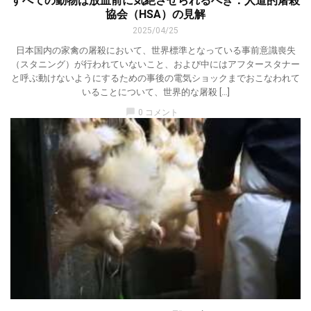
すべての動物は放血前に気絶させられるべき：人道的屠殺
協会（HSA）の見解
2025/04/25
日本国内の家禽の屠殺において、世界標準となっている事前意識喪失
（スタニング）が行われていないこと、および中にはアフタースタナー
と呼ぶ動けないようにするための事後の電気ショックまでおこなわれて
いることについて、世界的な屠殺 […]
chat_bubble
0 コメント