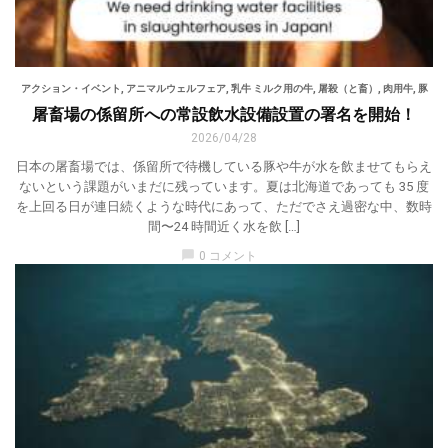
アクション・イベント
,
アニマルウェルフェア
,
乳牛 ミルク用の牛
,
屠殺（と畜）
,
肉用牛
,
豚
屠畜場の係留所への常設飲水設備設置の署名を開始！
2026/04/28
日本の屠畜場では、係留所で待機している豚や牛が水を飲ませてもらえ
ないという課題がいまだに残っています。夏は北海道であっても 35 度
を上回る日が連日続くような時代にあって、ただでさえ過密な中、数時
間〜24 時間近く水を飲 […]
chat_bubble
0 コメント