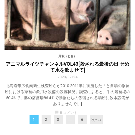
屠殺（と畜）
アニマルライツチャンネルVOL43[殺される最後の日 せめ
て水を飲ませて]
2023/07/24
北海道帯広食肉衛生検査所らが2010-2011年に実施した「と畜場の繋留
所における家畜の飲用水設備の設置状況」調査によると、牛の屠畜場の
50.4%で、豚の屠畜場86.4％で動物たちの係留される場所に飲水設備が
ありませんで […]
chat_bubble
0 コメント
1
2
3
…
6
次へ »