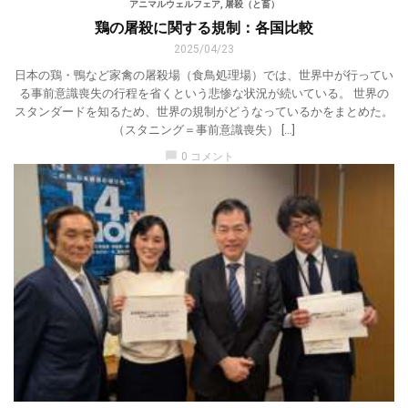
アニマルウェルフェア
,
屠殺（と畜）
鶏の屠殺に関する規制：各国比較
2025/04/23
日本の鶏・鴨など家禽の屠殺場（食鳥処理場）では、世界中が行ってい
る事前意識喪失の行程を省くという悲惨な状況が続いている。 世界の
スタンダードを知るため、世界の規制がどうなっているかをまとめた。
（スタニング＝事前意識喪失） […]
chat_bubble
0 コメント