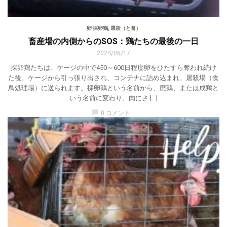
卵 採卵鶏
,
屠殺（と畜）
畜産場の内側からのSOS：鶏たちの最後の一日
2024/06/17
採卵鶏たちは、ケージの中で450～600日程度卵をひたすら奪われ続け
た後、ケージから引っ張り出され、コンテナに詰め込まれ、屠殺場（食
鳥処理場）に送られます。採卵鶏という名前から、廃鶏、または成鶏と
いう名前に変わり、肉にさ […]
chat_bubble
0 コメント