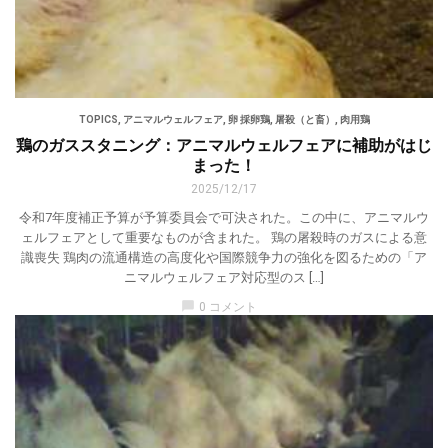
TOPICS
,
アニマルウェルフェア
,
卵 採卵鶏
,
屠殺（と畜）
,
肉用鶏
鶏のガススタニング：アニマルウェルフェアに補助がはじ
まった！
2025/12/17
令和7年度補正予算が予算委員会で可決された。この中に、アニマルウ
ェルフェアとして重要なものが含まれた。 鶏の屠殺時のガスによる意
識喪失 鶏肉の流通構造の高度化や国際競争力の強化を図るための「ア
ニマルウェルフェア対応型のス […]
chat_bubble
0 コメント