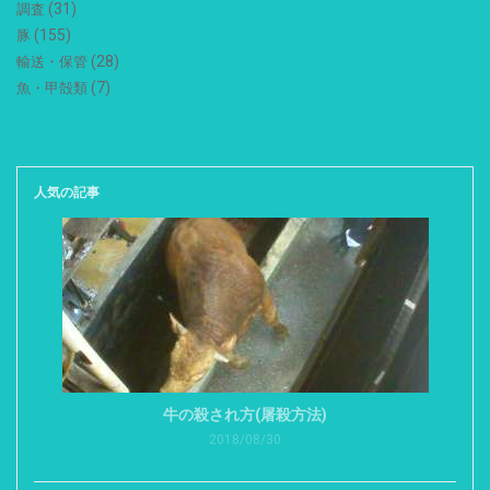
(31)
調査
(155)
豚
(28)
輸送・保管
(7)
魚・甲殻類
人気の記事
牛の殺され方(屠殺方法)
2018/08/30