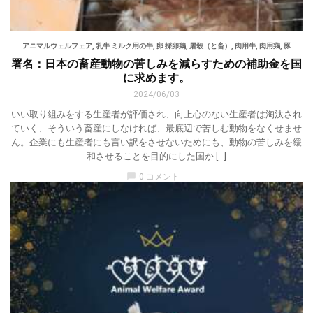
アニマルウェルフェア
,
乳牛 ミルク用の牛
,
卵 採卵鶏
,
屠殺（と畜）
,
肉用牛
,
肉用鶏
,
豚
署名：日本の畜産動物の苦しみを減らすための補助金を国
に求めます。
2024/06/03
いい取り組みをする生産者が評価され、向上心のない生産者は淘汰され
ていく、そういう畜産にしなければ、最底辺で苦しむ動物をなくせませ
ん。企業にも生産者にも言い訳をさせないためにも、動物の苦しみを緩
和させることを目的にした国か […]
chat_bubble
0 コメント