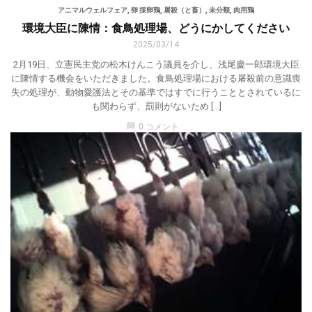
アニマルウェルフェア
,
卵 採卵鶏
,
屠殺（と畜）
,
未分類
,
肉用鶏
環境大臣に陳情：食鳥処理場、どうにかしてください
2025/03/14
2月19日、立憲民主党の松木けんこう議員を介し、浅尾慶一郎環境大臣
に陳情する機会をいただきました。食鳥処理場における屠殺前の意識喪
失の処理が、動物愛護法とその基準ではすでに行うこととされているに
も関わらず、罰則がないため […]
chat_bubble
0 コメント