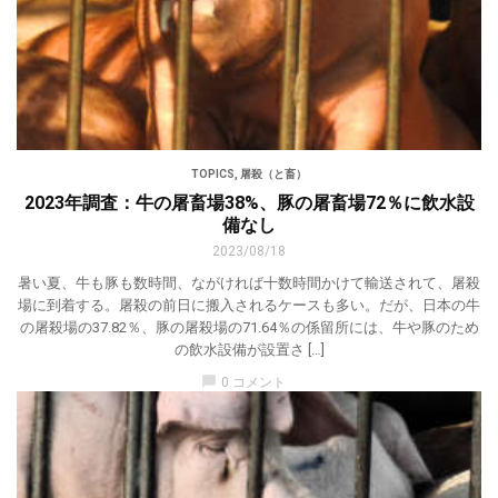
TOPICS
,
屠殺（と畜）
2023年調査：牛の屠畜場38%、豚の屠畜場72％に飲水設
備なし
2023/08/18
暑い夏、牛も豚も数時間、ながければ十数時間かけて輸送されて、屠殺
場に到着する。屠殺の前日に搬入されるケースも多い。だが、日本の牛
の屠殺場の37.82％、豚の屠殺場の71.64％の係留所には、牛や豚のため
の飲水設備が設置さ […]
chat_bubble
0 コメント