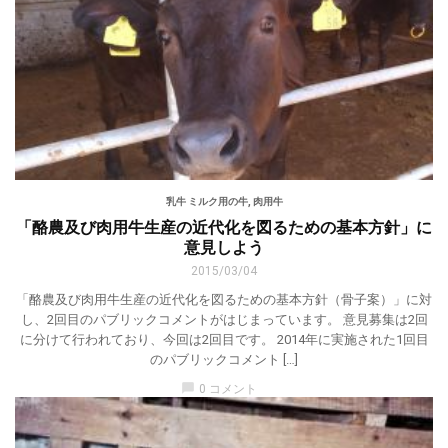
乳牛 ミルク用の牛
,
肉用牛
「酪農及び肉用牛生産の近代化を図るための基本方針」に
意見しよう
2015/03/04
「酪農及び肉用牛生産の近代化を図るための基本方針（骨子案）」に対
し、2回目のパブリックコメントがはじまっています。 意見募集は2回
に分けて行われており、今回は2回目です。 2014年に実施された1回目
のパブリックコメント […]
chat_bubble
0 コメント