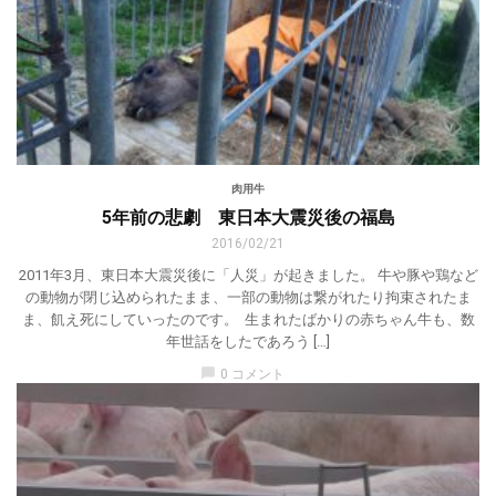
肉用牛
5年前の悲劇 東日本大震災後の福島
2016/02/21
2011年3月、東日本大震災後に「人災」が起きました。 牛や豚や鶏など
の動物が閉じ込められたまま、一部の動物は繋がれたり拘束されたま
ま、飢え死にしていったのです。 生まれたばかりの赤ちゃん牛も、数
年世話をしたであろう […]
chat_bubble
0 コメント