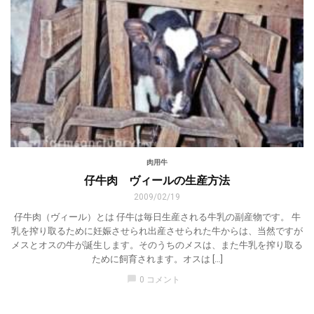
肉用牛
仔牛肉 ヴィールの生産方法
2009/02/19
仔牛肉（ヴィール）とは 仔牛は毎日生産される牛乳の副産物です。 牛
乳を搾り取るために妊娠させられ出産させられた牛からは、当然ですが
メスとオスの牛が誕生します。そのうちのメスは、また牛乳を搾り取る
ために飼育されます。オスは […]
chat_bubble
0 コメント