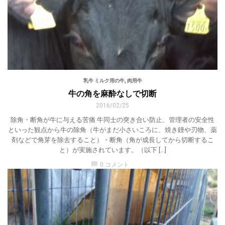
乳牛 ミルク用の牛
,
肉用牛
牛の角を麻酔なしで切断
2016/02/25
除角・断角が牛に与える苦痛 牛同士の突き合い防止、管理者の安全性
といった観点から牛の除角（牛がまだ小さいころに、焼き鏝や刃物、薬
剤などで角芽を除去すること）・断角（角が成長してから切断するこ
と）が実施されています。（以下 […]
chat_bubble
0 コメント