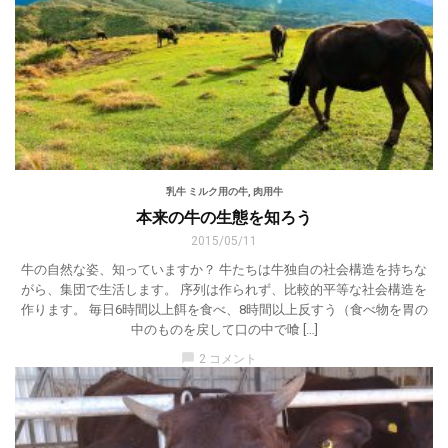
乳牛 ミルク用の牛
,
肉用牛
本来の牛の生態を知ろう
2015/05/11
牛の自然な姿、知っていますか？ 牛たちは牛独自の社会構造を持ちな
がら、集団で生活します。 序列は作られず、比較的平等な社会構造を
作ります。 毎日6時間以上餌を食べ、8時間以上反すう（食べ物を胃の
中のものを戻して口の中で喰 […]
chat_bubble
2 コメント