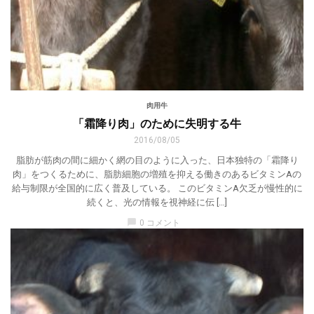
肉用牛
「霜降り肉」のために失明する牛
2016/08/05
脂肪が筋肉の間に細かく網の目のように入った、日本独特の「霜降り
肉」をつくるために、脂肪細胞の増殖を抑える働きのあるビタミンAの
給与制限が全国的に広く普及している。 このビタミンA欠乏が慢性的に
続くと、光の情報を視神経に伝 […]
chat_bubble
0 コメント