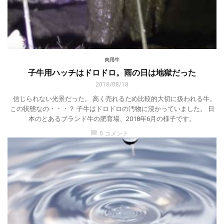
肉用牛
子牛用ハッチはドロドロ。雨の日は地獄だった
2018/08/18
信じられない光景だった。 高く売れるため比較的大切に扱われる牛。
この状態なの・・・？ 子牛はドロドロの汚物に浸かっていました。 日
本のとあるブランド牛の肥育場、2018年6月の様子です。
chat_bubble
0 コメント