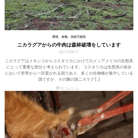
環境、食糧、持続可能性
ニカラグアからの牛肉は森林破壊をしています
2017/09/17
ニカラグアはメキシコからコスタリカにかけてのメソアメリカの生態系
にとって重要な部分と考えられています。 コスタリカは生態系の保全
において世界から一目置かれる国であり、多くの生物種が集中している
国ですが、その隣の国ニカラグ […]
chat_bubble
0 コメント