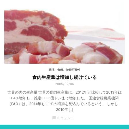
環境、食糧、持続可能性
食肉生産量は増加し続けている
2005/02/06
世界の肉の生産量 世界の食肉生産量は、2012年と比較して2013年は
1.4％増加し、推定3.085億トンまで増加した。 国連食糧農業機関
（FAO）は、2014年も1.1％の増加を見込んでいるという。 しかし、
2010年 […]
chat_bubble
0 コメント