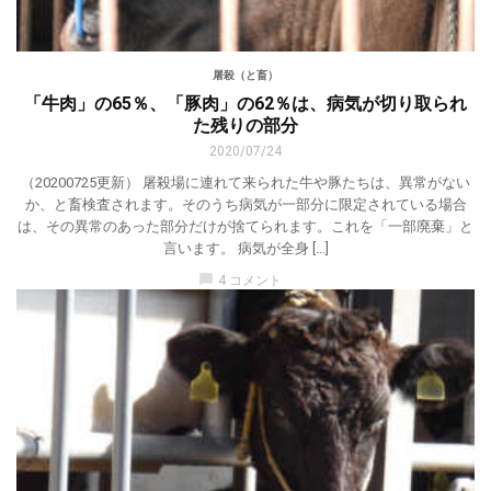
屠殺（と畜）
「牛肉」の65％、「豚肉」の62％は、病気が切り取られ
た残りの部分
2020/07/24
（20200725更新） 屠殺場に連れて来られた牛や豚たちは、異常がない
か、と畜検査されます。そのうち病気が一部分に限定されている場合
は、その異常のあった部分だけが捨てられます。これを「一部廃棄」と
言います。 病気が全身 […]
chat_bubble
4 コメント