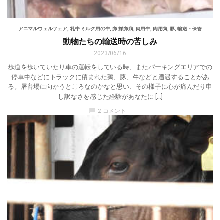
アニマルウェルフェア
,
乳牛 ミルク用の牛
,
卵 採卵鶏
,
肉用牛
,
肉用鶏
,
豚
,
輸送・保管
動物たちの輸送時の苦しみ
2023/06/16
歩道を歩いていたり車の運転をしている時、またパーキングエリアでの
停車中などにトラックに積まれた鶏、豚、牛などと遭遇することがあ
る。屠畜場に向かうところなのかなと思い、その様子に心が痛んだり申
し訳なさを感じた経験があなたに […]
chat_bubble
2 コメント