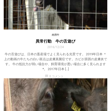
肉用牛
異常行動 牛の舌遊び
2016/12/24
牛の舌遊びは、日本の畜産場でよく見られる光景です。 2019年日本 ＊
上の動画の牛たちの白い斑点は皮膚真菌症です。カビが原因の皮膚炎で
す。 牛の抵抗力が弱い場合や、飼育環境が悪い場合に多く見られます
*。 2017年日本 […]
chat_bubble
0 コメント