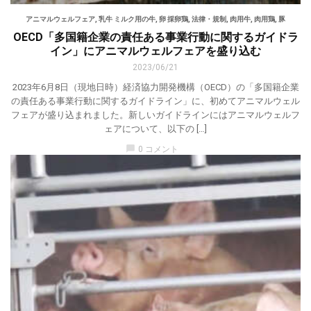
アニマルウェルフェア
,
乳牛 ミルク用の牛
,
卵 採卵鶏
,
法律・規制
,
肉用牛
,
肉用鶏
,
豚
OECD「多国籍企業の責任ある事業行動に関するガイドラ
イン」にアニマルウェルフェアを盛り込む
2023/06/21
2023年6月8日（現地日時）経済協力開発機構（OECD）の「多国籍企業
の責任ある事業行動に関するガイドライン」に、初めてアニマルウェル
フェアが盛り込まれました。新しいガイドラインにはアニマルウェルフ
ェアについて、以下の […]
chat_bubble
0 コメント