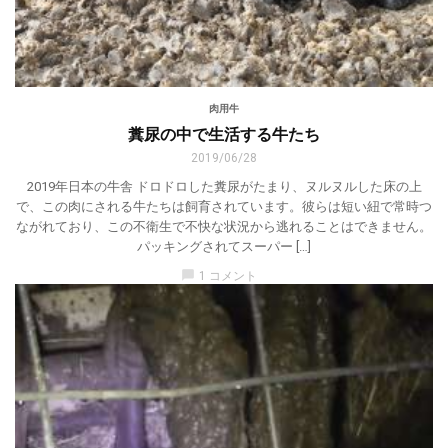
肉用牛
糞尿の中で生活する牛たち
2019/06/28
2019年日本の牛舎 ドロドロした糞尿がたまり、ヌルヌルした床の上
で、この肉にされる牛たちは飼育されています。彼らは短い紐で常時つ
ながれており、この不衛生で不快な状況から逃れることはできません。
パッキングされてスーパー […]
chat_bubble
1 コメント