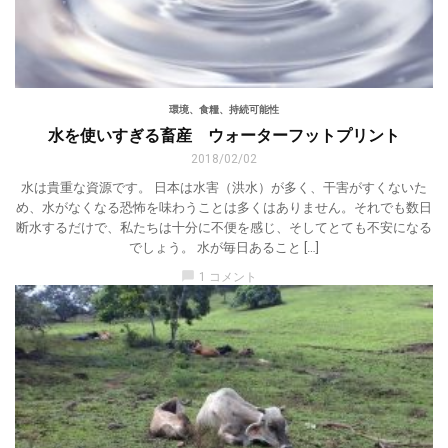
環境、食糧、持続可能性
水を使いすぎる畜産 ウォーターフットプリント
2018/02/02
水は貴重な資源です。 日本は水害（洪水）が多く、干害がすくないた
め、水がなくなる恐怖を味わうことは多くはありません。それでも数日
断水するだけで、私たちは十分に不便を感じ、そしてとても不安になる
でしょう。 水が毎日あること […]
chat_bubble
1 コメント