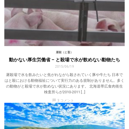
屠殺（と畜）
動かない厚生労働省 – と殺場で水が飲めない動物たち
2015/06/19
屠殺場で水を飲みたいと焦がれながら殺されていく豚や牛たち 日本で
はと殺における動物福祉について実行力のある規制がありません。多く
の動物がと殺場で水が飲めない状況にあります。 北海道帯広食肉衛生
検査所らが2010-2011 […]
chat_bubble
3 コメント