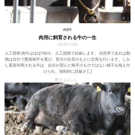
肉用牛
肉用に飼育される牛の一生
2019/11/26
人工授精 肉牛はほぼ100％、人工授精で妊娠します。 自然界であれば動
物は自分で繁殖相手を選び、双方の合意のもとに交尾を行います。しか
し畜産利用される牛は、自分が望んだ相手のものではない精子を植え付
けられ、強制的に妊娠さ […]
chat_bubble
2 コメント