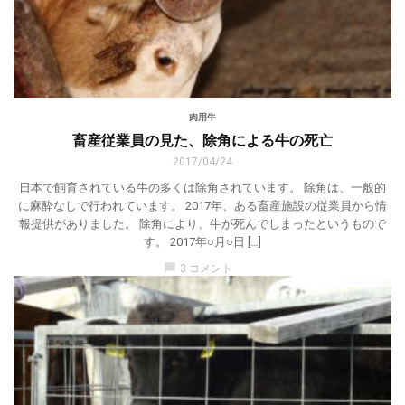
肉用牛
畜産従業員の見た、除角による牛の死亡
2017/04/24
日本で飼育されている牛の多くは除角されています。 除角は、一般的
に麻酔なしで行われています。 2017年、ある畜産施設の従業員から情
報提供がありました。 除角により、牛が死んでしまったというもので
す。 2017年○月○日 […]
chat_bubble
3 コメント