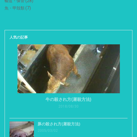
(28)
輸送・保管
(7)
魚・甲殻類
人気の記事
牛の殺され方(屠殺方法)
2018/08/30
豚の殺され方(屠殺方法)
2005/03/02