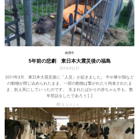
肉用牛
5年前の悲劇 東日本大震災後の福島
2016/02/21
2011年3月、東日本大震災後に「人災」が起きました。 牛や豚や鶏など
の動物が閉じ込められたまま、一部の動物は繋がれたり拘束されたま
ま、飢え死にしていったのです。 生まれたばかりの赤ちゃん牛も、数
年世話をしたであろう […]
chat_bubble
0 コメント