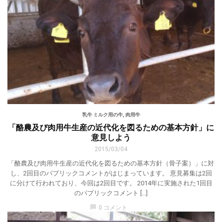
乳牛 ミルク用の牛
,
肉用牛
「酪農及び肉用牛生産の近代化を図るための基本方針」に
意見しよう
2015/03/04
「酪農及び肉用牛生産の近代化を図るための基本方針（骨子案）」に対
し、2回目のパブリックコメントがはじまっています。 意見募集は2回
に分けて行われており、今回は2回目です。 2014年に実施された1回目
のパブリックコメント […]
chat_bubble
0 コメント