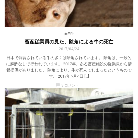
肉用牛
畜産従業員の見た、除角による牛の死亡
2017/04/24
日本で飼育されている牛の多くは除角されています。 除角は、一般的
に麻酔なしで行われています。 2017年、ある畜産施設の従業員から情
報提供がありました。 除角により、牛が死んでしまったというもので
す。 2017年○月○日 […]
chat_bubble
3 コメント