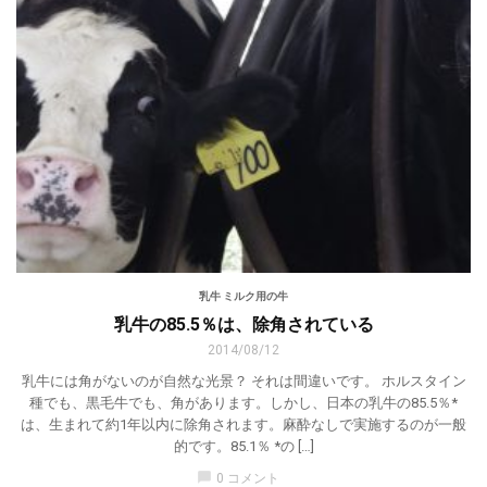
乳牛 ミルク用の牛
乳牛の85.5％は、除角されている
2014/08/12
乳牛には角がないのが自然な光景？ それは間違いです。 ホルスタイン
種でも、黒毛牛でも、角があります。しかし、日本の乳牛の85.5％*
は、生まれて約1年以内に除角されます。麻酔なしで実施するのが一般
的です。85.1％ *の […]
chat_bubble
0 コメント