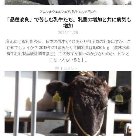
アニマルウェルフェア
,
乳牛 ミルク用の牛
「品種改良」で苦しむ乳牛たち。乳量の増加と共に病気も
増加
2019/11/28
増え続ける乳量 今日、日本の乳牛が1頭あたり何キロの乳を出すか、ご
存知でしょうか？ 2018年の1頭あたり年間乳量は8,636ｋｇ（農林水産
省牛乳乳製品統計調査参照） この数字が多いのか少ないのか、ピンと
こない人もいると […]
chat_bubble
1 コメント