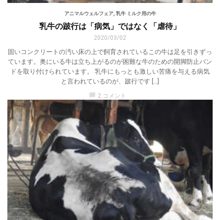
アニマルウェルフェア
,
乳牛 ミルク用の牛
乳牛の跛行は「病気」ではなく「虐待」
2020/03/02
固いコンクリートの汚い床の上で飼育されているこの牛は足を引きずっ
ています。奥にいる牛は立ち上がるのが困難な牛のための開脚防止バン
ドを取り付けられています。 乳牛にもっとも激しい苦痛を与える病気
と言われているのが、跛行です […]
chat_bubble
2 コメント