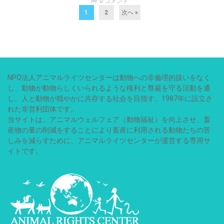
chat_bubble
0 コメント
1
2
次へ »
NPO法人アニマルライツセンターは動物への非倫理的扱いをなく
し、動物が動物らしくいられるような権利と尊厳を守る活動を通
し、人と動物が穏やかに共存する社会を目指す、1987年に設立さ
れた非営利団体です。
当サイトは、アニマルウェルフェア（動物福祉）を向上させ、畜
産物の量の削減をすることにより畜産に利用される動物たちの苦
しみを減らすために、アニマルライツセンターが運営する専用サ
イトです。