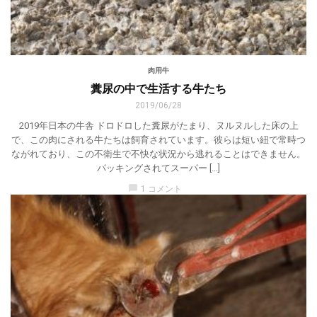
肉用牛
糞尿の中で生活する牛たち
2019/06/28
2019年日本の牛舎 ドロドロした糞尿がたまり、ヌルヌルした床の上
で、この肉にされる牛たちは飼育されています。彼らは短い紐で常時つ
ながれており、この不衛生で不快な状況から逃れることはできません。
パッキングされてスーパー […]
chat_bubble
1 コメント