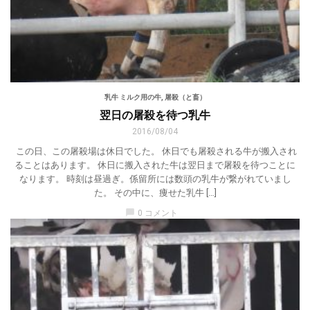
乳牛 ミルク用の牛
,
屠殺（と畜）
翌日の屠殺を待つ乳牛
2016/08/04
この日、この屠殺場は休日でした。 休日でも屠殺される牛が搬入され
ることはあります。 休日に搬入された牛は翌日まで屠殺を待つことに
なります。 時刻は昼過ぎ。係留所には数頭の乳牛が繋がれていまし
た。 その中に、痩せた乳牛 […]
chat_bubble
0 コメント