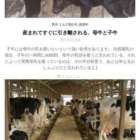
乳牛 ミルク用の牛
,
肉用牛
産まれてすぐに引き離される、母牛と子牛
2019/11/24
子牛には母牛の乳を吸いたいという強い欲求があります。 自然哺乳の
場合、子牛の一時間に6000回、母牛の乳頭を吸うと言われている。それ
によって実際母乳を吸っているのは、その半分程度で、あとは単なるお
しゃぶりだと言われている […]
chat_bubble
0 コメント