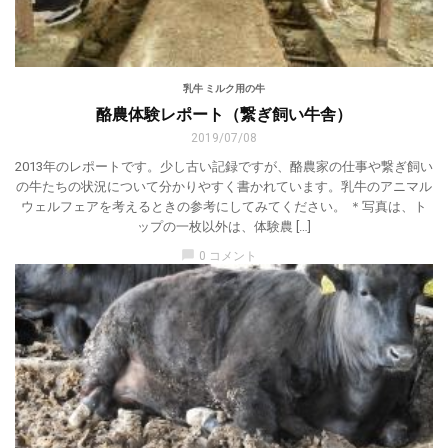
乳牛 ミルク用の牛
酪農体験レポート（繋ぎ飼い牛舎）
2019/07/08
2013年のレポートです。少し古い記録ですが、酪農家の仕事や繋ぎ飼い
の牛たちの状況について分かりやすく書かれています。乳牛のアニマル
ウェルフェアを考えるときの参考にしてみてください。 ＊写真は、ト
ップの一枚以外は、体験農 […]
chat_bubble
0 コメント