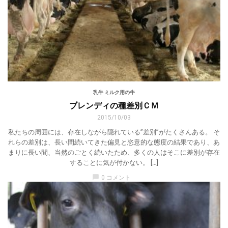
乳牛 ミルク用の牛
ブレンディの種差別ＣＭ
2015/10/03
私たちの周囲には、存在しながら隠れている”差別”がたくさんある。 そ
れらの差別は、長い間続いてきた偏見と恣意的な態度の結果であり、あ
まりに長い間、当然のごとく続いたため、多くの人はそこに差別が存在
することに気が付かない。 […]
chat_bubble
0 コメント