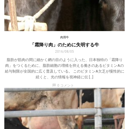
肉用牛
「霜降り肉」のために失明する牛
2016/08/05
脂肪が筋肉の間に細かく網の目のように入った、日本独特の「霜降り
肉」をつくるために、脂肪細胞の増殖を抑える働きのあるビタミンAの
給与制限が全国的に広く普及している。 このビタミンA欠乏が慢性的に
続くと、光の情報を視神経に伝 […]
chat_bubble
0 コメント