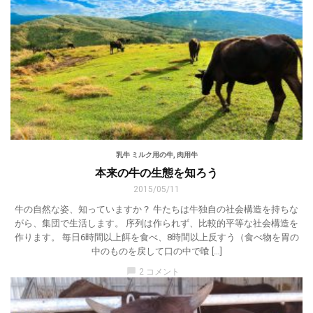
乳牛 ミルク用の牛
,
肉用牛
本来の牛の生態を知ろう
2015/05/11
牛の自然な姿、知っていますか？ 牛たちは牛独自の社会構造を持ちな
がら、集団で生活します。 序列は作られず、比較的平等な社会構造を
作ります。 毎日6時間以上餌を食べ、8時間以上反すう（食べ物を胃の
中のものを戻して口の中で喰 […]
chat_bubble
2 コメント