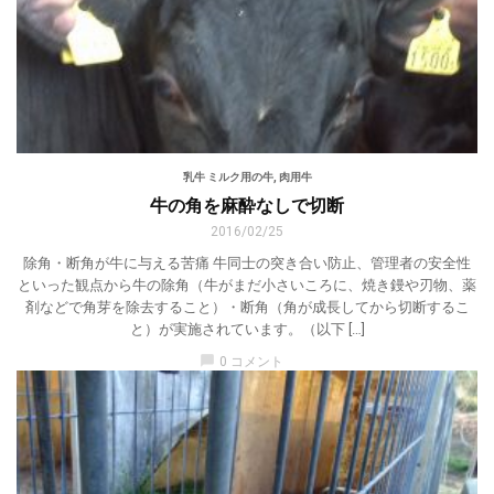
乳牛 ミルク用の牛
,
肉用牛
牛の角を麻酔なしで切断
2016/02/25
除角・断角が牛に与える苦痛 牛同士の突き合い防止、管理者の安全性
といった観点から牛の除角（牛がまだ小さいころに、焼き鏝や刃物、薬
剤などで角芽を除去すること）・断角（角が成長してから切断するこ
と）が実施されています。（以下 […]
chat_bubble
0 コメント