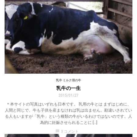
乳牛 ミルク用の牛
乳牛の一生
2015/01/27
＊本サイトの写真はいずれも日本です。 乳用の牛とは まずはじめに、
人間と同じで、牛も子供を産まなければ乳は出ません。勘違いされてい
る人もいますが「乳牛」という種類の牛がいるわけではないのです。人
為的に妊娠させられることに […]
chat_bubble
3 コメント