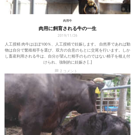
肉用牛
肉用に飼育される牛の一生
2019/11/26
人工授精 肉牛はほぼ100％、人工授精で妊娠します。 自然界であれば動
物は自分で繁殖相手を選び、双方の合意のもとに交尾を行います。しか
し畜産利用される牛は、自分が望んだ相手のものではない精子を植え付
けられ、強制的に妊娠さ […]
chat_bubble
2 コメント