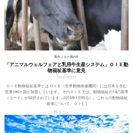
乳牛 ミルク用の牛
「アニマルウェルフェアと乳用牛生産システム」ＯＩＥ動
物福祉基準に意見
2015/07/13
ＯＩＥ動物福祉基準とは ＯＩＥ（世界動物保健機関）には日本を含む
世界180ケ国が加盟しています。 そのＯＩＥでは、動物福祉の14の基準
（コード）が採択されています（2015年1月時点）。これらの動物福祉
基準について、ＯＩ […]
chat_bubble
0 コメント