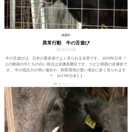
肉用牛
異常行動 牛の舌遊び
2016/12/24
牛の舌遊びは、日本の畜産場でよく見られる光景です。 2019年日本 ＊
上の動画の牛たちの白い斑点は皮膚真菌症です。カビが原因の皮膚炎で
す。 牛の抵抗力が弱い場合や、飼育環境が悪い場合に多く見られます
*。 2017年日本 […]
chat_bubble
0 コメント