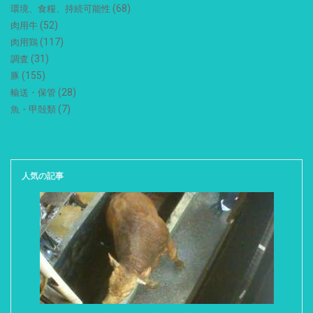
(68)
環境、食糧、持続可能性
(52)
肉用牛
(117)
肉用鶏
(31)
調査
(155)
豚
(28)
輸送・保管
(7)
魚・甲殻類
人気の記事