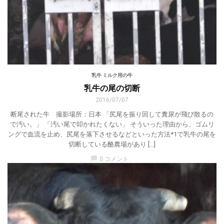
乳牛 ミルク用の牛
乳牛の尾の切断
2016/07/07
断尾された牛 撮影場所：日本 「尻尾を振り回して糞尿が飛び散るの
で汚い。」 「汚い尾で叩かれたくない」 そういった理由から、ゴムリ
ングで血流を止め、尻尾を落下させるなどといった方法*1で乳牛の尾を
切断している酪農場があり […]
chat_bubble
0 コメント