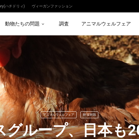
dory(ハチドリィ)
ヴィーガンファッション
動物たちの問題
調査
アニマルウェルフェア
アニマルウェルフェア
卵 採卵鶏
スグループ、日本も20