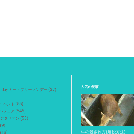
人気の記事
(37)
 Monday ミートフリーマンデー
(55)
イベント
(545)
ルフェア
(55)
ベジタリアン
(9)
牛の殺され方(屠殺方法)
(13)