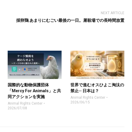
NEXT ARTICLE
採卵鶏 あまりにむごい最後の一日。屠殺場での長時間放置
国際的な動物保護団体
世界で進むオスひよこ淘汰の
「Mercy For Animals」と共
禁止─ 日本は？
同アクションを実施
Animal Rights Center
2026/06/15
Animal Rights Center
2026/07/08