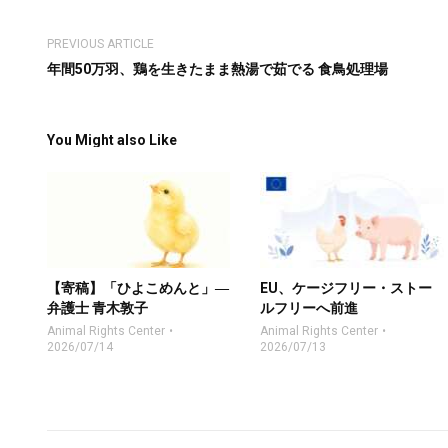
PREVIOUS ARTICLE
年間50万羽、鶏を生きたまま熱湯で茹でる 食鳥処理場
You Might also Like
【寄稿】「ひよこめんと」―
EU、ケージフリー・ストー
弁護士 青木敦子
ルフリーへ前進
Animal Rights Center
Animal Rights Center
2026/07/14
2026/07/13