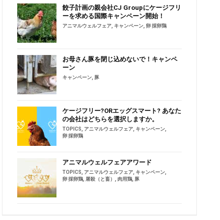
餃子計画の親会社CJ Groupにケージフリ
ーを求める国際キャンペーン開始！
アニマルウェルフェア
,
キャンペーン
,
卵 採卵鶏
お母さん豚を閉じ込めないで！キャンペ
ーン
キャンペーン
,
豚
ケージフリー?ORエッグスマート? あなた
の会社はどちらを選択しますか。
TOPICS
,
アニマルウェルフェア
,
キャンペーン
,
卵 採卵鶏
アニマルウェルフェアアワード
TOPICS
,
アニマルウェルフェア
,
キャンペーン
,
卵 採卵鶏
,
屠殺（と畜）
,
肉用鶏
,
豚