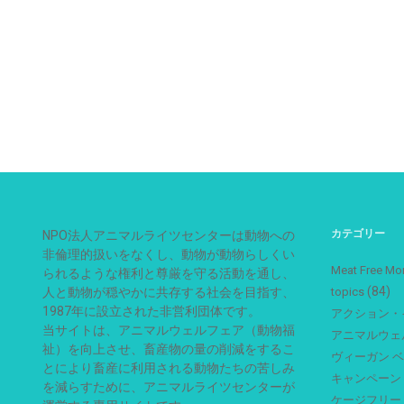
カテゴリー
NPO法人アニマルライツセンターは動物への
非倫理的扱いをなくし、動物が動物らしくい
Meat Free
られるような権利と尊厳を守る活動を通し、
(84)
人と動物が穏やかに共存する社会を目指す、
topics
1987年に設立された非営利団体です。
アクション・
当サイトは、アニマルウェルフェア（動物福
アニマルウェ
祉）を向上させ、畜産物の量の削減をするこ
ヴィーガン 
とにより畜産に利用される動物たちの苦しみ
キャンペーン
を減らすために、アニマルライツセンターが
ケージフリー