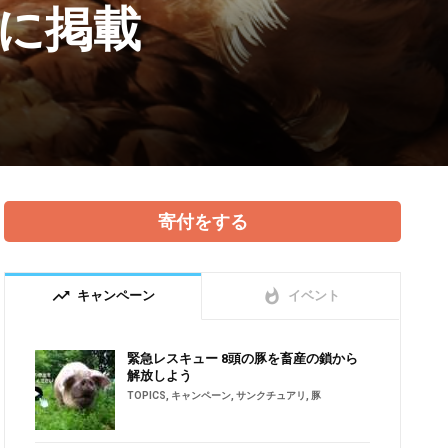
に掲載
寄付をする
trending_up
whatshot
キャンペーン
イベント
緊急レスキュー 8頭の豚を畜産の鎖から
解放しよう
TOPICS
,
キャンペーン
,
サンクチュアリ
,
豚