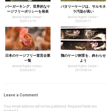
バーガーキング、世界的なケ
バタリーケージは、サルモネ
ージフリーポリシーを発表
ラ汚染が高い
Animal Rights Center
Animal Rights Center
2020/12/10
2020/05/11
日本のケージフリー宣言企業
鶏のケージ飼育を、終わらせ
一覧
よう
Animal Rights Center
Animal Rights Center
2020/04/21
2019/08/24
Leave a Comment
Your email address will not be published. Required fields are
marked *