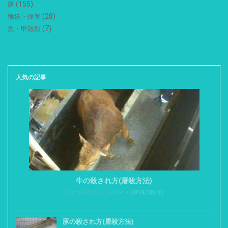
(155)
豚
(28)
輸送・保管
(7)
魚・甲殻類
人気の記事
牛の殺され方(屠殺方法)
Animal Rights Center
2018/08/30
豚の殺され方(屠殺方法)