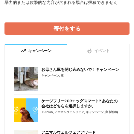
暴力的または攻撃的な内容が含まれる場合は投稿できません
寄付をする
trending_up
whatshot
キャンペーン
イベント
お母さん豚を閉じ込めないで！キャンペーン
キャンペーン
,
豚
ケージフリー?ORエッグスマート? あなたの
会社はどちらを選択しますか。
TOPICS
,
アニマルウェルフェア
,
キャンペーン
,
卵 採卵鶏
アニマルウェルフェアアワード