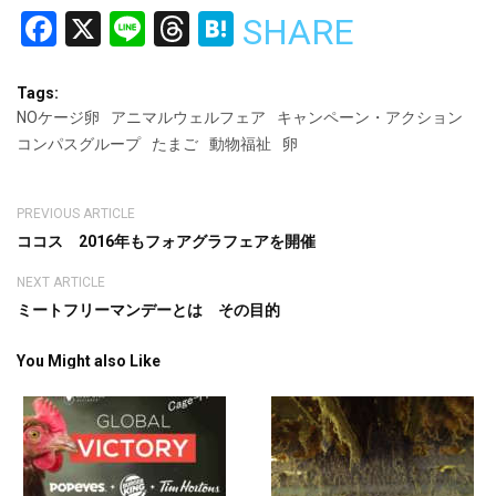
Facebook
X
Line
Threads
Hatena
SHARE
Tags:
NOケージ卵
アニマルウェルフェア
キャンペーン・アクション
コンパスグループ
たまご
動物福祉
卵
PREVIOUS ARTICLE
ココス 2016年もフォアグラフェアを開催
NEXT ARTICLE
ミートフリーマンデーとは その目的
You Might also Like