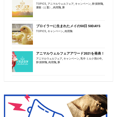
TOPICS
,
アニマルウェルフェア
,
キャンペーン
,
卵 採卵鶏
,
屠殺（と畜）
,
肉用鶏
,
豚
ブロイラーに生まれたメイの50日 50DAYS
TOPICS
,
キャンペーン
,
肉用鶏
アニマルウェルフェアアワード2021を発表！
アニマルウェルフェア
,
キャンペーン
,
乳牛 ミルク用の牛
,
卵 採卵鶏
,
肉用鶏
,
豚