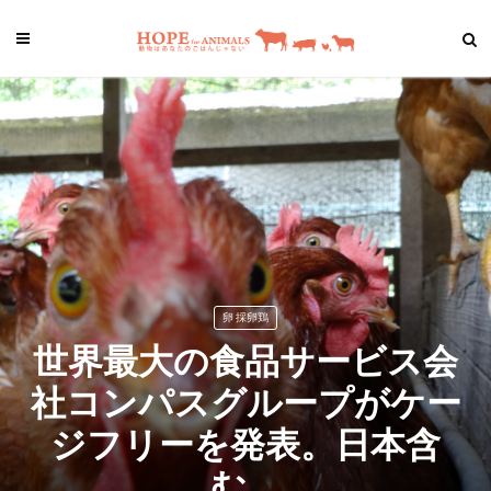
卵 採卵鶏
世界最大の食品サービス会
社コンパスグループがケー
ジフリーを発表。日本含
む。