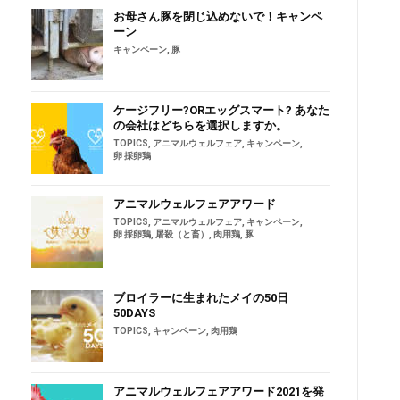
お母さん豚を閉じ込めないで！キャンペ
ーン
キャンペーン
,
豚
ケージフリー?ORエッグスマート? あなた
の会社はどちらを選択しますか。
TOPICS
,
アニマルウェルフェア
,
キャンペーン
,
卵 採卵鶏
アニマルウェルフェアアワード
TOPICS
,
アニマルウェルフェア
,
キャンペーン
,
卵 採卵鶏
,
屠殺（と畜）
,
肉用鶏
,
豚
ブロイラーに生まれたメイの50日
50DAYS
TOPICS
,
キャンペーン
,
肉用鶏
アニマルウェルフェアアワード2021を発