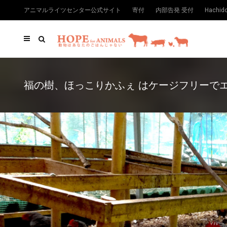
アニマルライツセンター公式サイト
寄付
内部告発 受付
Hachi
福の樹、ほっこりかふぇ はケージフリーで