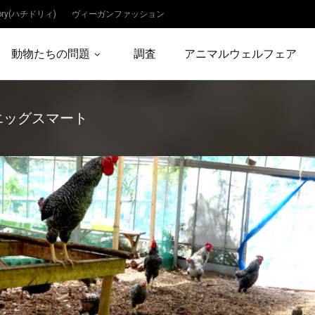
dory(ハチドリィ)
ヴィーガンファッション
動物たちの問題
調査
アニマルウェルフェア
エッグスマート