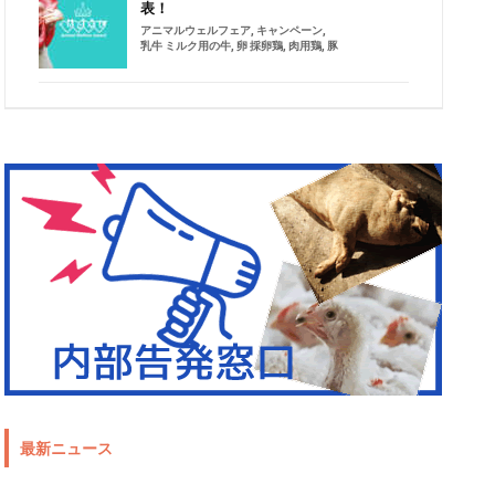
表！
アニマルウェルフェア
,
キャンペーン
,
乳牛 ミルク用の牛
,
卵 採卵鶏
,
肉用鶏
,
豚
最新ニュース