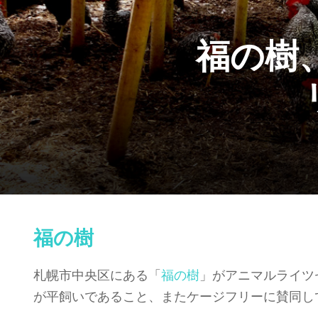
福の樹
福の樹
札幌市中央区にある「
福の樹
」がアニマルライツ
が平飼いであること、またケージフリーに賛同し