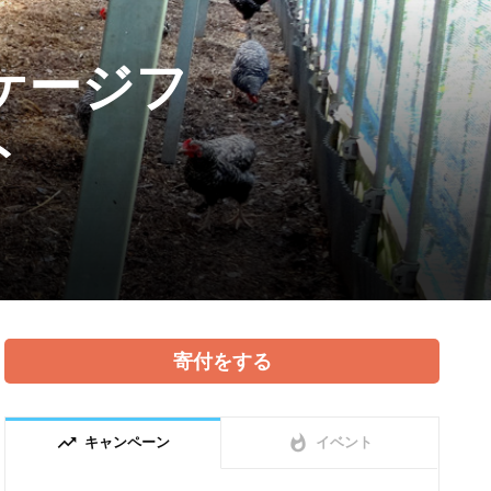
ケージフ
ト
寄付をする
trending_up
whatshot
キャンペーン
イベント