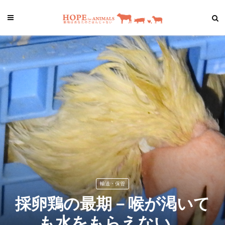
輸送・保管
採卵鶏の最期－喉が渇いて
も水をもらえない。