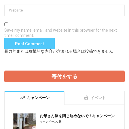
Save my name, email, and website in this browser for the next
time I comment.
暴力的または攻撃的な内容が含まれる場合は投稿できません
寄付をする
trending_up
whatshot
キャンペーン
イベント
お母さん豚を閉じ込めないで！キャンペーン
キャンペーン
,
豚