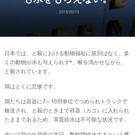
2015/05/13
日本では、と殺における動物福祉に規則はなく、多
くの動物が水も与えられず*、喉を渇かせながら、
と殺されています。
鶏はとくに悲惨です。
鶏たちは容器に7～10羽単位でつめられトラックで
輸送され、と殺のときまで容器（カゴ）に入れられ
たままであるため、実質給水は不可能な状況です。
中には鶏の出荷前の半日、数時間絶水するという農