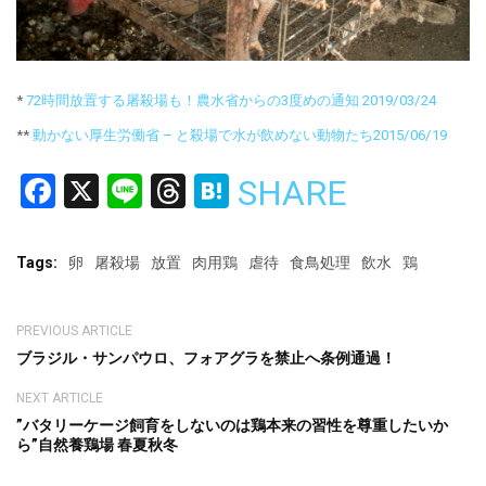
*
72時間放置する屠殺場も！農水省からの3度めの通知 2019/03/24
**
動かない厚生労働省 – と殺場で水が飲めない動物たち2015/06/19
Facebook
X
Line
Threads
Hatena
SHARE
Tags:
卵
屠殺場
放置
肉用鶏
虐待
食鳥処理
飲水
鶏
PREVIOUS ARTICLE
ブラジル・サンパウロ、フォアグラを禁止へ条例通過！
NEXT ARTICLE
”バタリーケージ飼育をしないのは鶏本来の習性を尊重したいか
ら”自然養鶏場 春夏秋冬