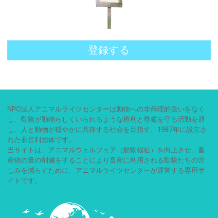
登録する
NPO法人アニマルライツセンターは動物への非倫理的扱いをなく
し、動物が動物らしくいられるような権利と尊厳を守る活動を通
し、人と動物が穏やかに共存する社会を目指す、1987年に設立さ
れた非営利団体です。
当サイトは、アニマルウェルフェア（動物福祉）を向上させ、畜
産物の量の削減をすることにより畜産に利用される動物たちの苦
しみを減らすために、アニマルライツセンターが運営する専用サ
イトです。