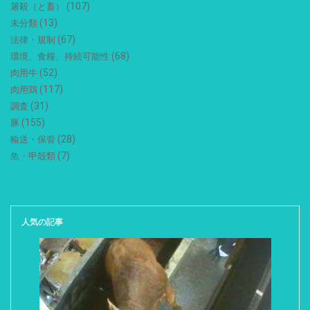
(107)
屠殺（と畜）
(13)
未分類
(67)
法律・規制
(68)
環境、食糧、持続可能性
(52)
肉用牛
(117)
肉用鶏
(31)
調査
(155)
豚
(28)
輸送・保管
(7)
魚・甲殻類
人気の記事