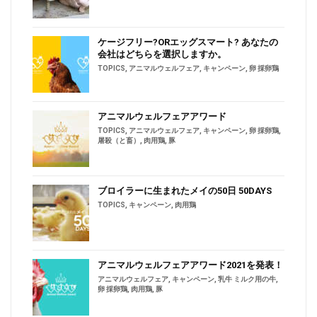
ケージフリー?ORエッグスマート? あなたの
会社はどちらを選択しますか。
TOPICS
,
アニマルウェルフェア
,
キャンペーン
,
卵 採卵鶏
アニマルウェルフェアアワード
TOPICS
,
アニマルウェルフェア
,
キャンペーン
,
卵 採卵鶏
,
屠殺（と畜）
,
肉用鶏
,
豚
ブロイラーに生まれたメイの50日 50DAYS
TOPICS
,
キャンペーン
,
肉用鶏
アニマルウェルフェアアワード2021を発表！
アニマルウェルフェア
,
キャンペーン
,
乳牛 ミルク用の牛
,
卵 採卵鶏
,
肉用鶏
,
豚