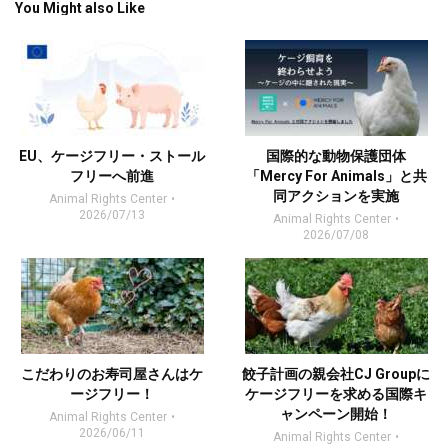
You Might also Like
EU、ケージフリー・ストール
国際的な動物保護団体
フリーへ前進
「Mercy For Animals」と共
同アクションを実施
Animal Rights Center
2026/07/13
Animal Rights Center
2026/07/08
こだわりのお寿司屋さんはケ
餃子計画の親会社CJ Groupに
ージフリー！
ケージフリーを求める国際キ
ャンペーン開始！
Animal Rights Center
2026/06/11
Animal Rights Center