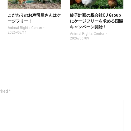
こだわりのお寿司屋さんはケ
餃子計画の親会社CJ Group
ージフリー！
にケージフリーを求める国際
キャンペーン開始！
Animal Rights Center
2026/06/11
Animal Rights Center
2026/06/09
rked *