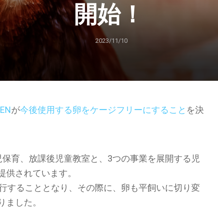
開始！
2023/11/10
EN
が
今後使用する卵をケージフリーにすること
を決
・病後児保育、放課後児童教室と、3つの事業を展開する児
提供されています。
移行することとなり、その際に、卵も平飼いに切り変
りました。