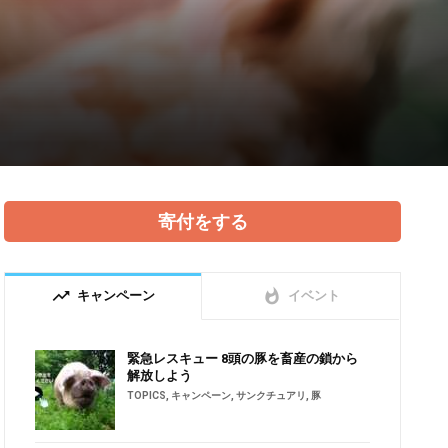
寄付をする
trending_up
whatshot
キャンペーン
イベント
緊急レスキュー 8頭の豚を畜産の鎖から
解放しよう
TOPICS
,
キャンペーン
,
サンクチュアリ
,
豚