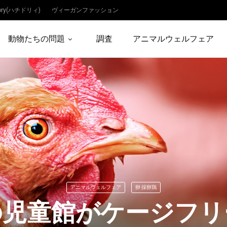
dory(ハチドリィ)
ヴィーガンファッション
動物たちの問題
調査
アニマルウェルフェア
アニマルウェルフェア
卵 採卵鶏
の児童館がケージフリ