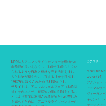
カテゴリー
NPO法人アニマルライツセンターは動物への
非倫理的扱いをなくし、動物が動物らしくい
Meat Free
られるような権利と尊厳を守る活動を通し、
(84)
人と動物が穏やかに共存する社会を目指す、
topics
1987年に設立された非営利団体です。
アクション・
当サイトは、アニマルウェルフェア（動物福
アニマルウェ
祉）を向上させ、畜産物の量の削減をするこ
ヴィーガン 
とにより畜産に利用される動物たちの苦しみ
キャンペーン
を減らすために、アニマルライツセンターが
ケージフリー