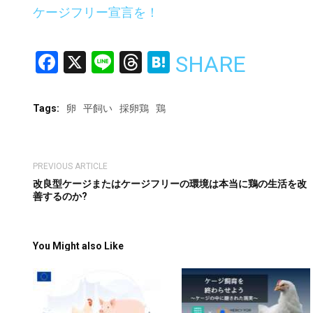
ケージフリー宣言を！
Facebook
X
Line
Threads
Hatena
SHARE
Tags:
卵
平飼い
採卵鶏
鶏
PREVIOUS ARTICLE
改良型ケージまたはケージフリーの環境は本当に鶏の生活を改
善するのか?
You Might also Like