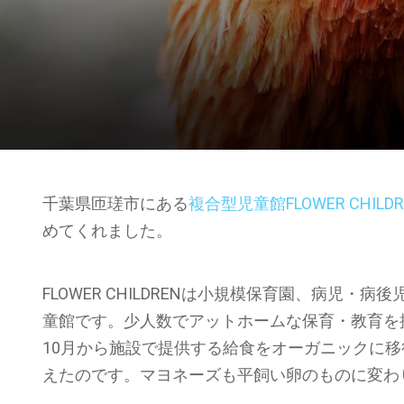
千葉県匝瑳市にある
複合型児童館FLOWER CHILDR
めてくれました。
FLOWER CHILDRENは小規模保育園、病児
童館です。少人数でアットホームな保育・教育を
10月から施設で提供する給食をオーガニックに
えたのです。マヨネーズも平飼い卵のものに変わ