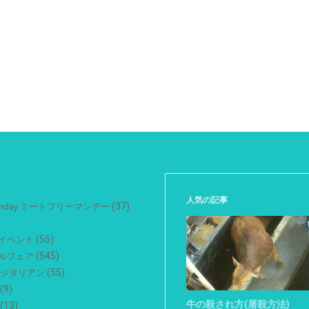
人気の記事
(37)
 Monday ミートフリーマンデー
(55)
イベント
(545)
ルフェア
(55)
ベジタリアン
(9)
牛の殺され方(屠殺方法)
(13)