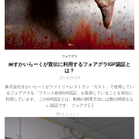
フォアグラ
㈱すかいらーくが宣伝に利用するフォアグラIGP認証と
は？
2014/09/04
株式会社すかいらーくがファミリーレストラン「ガスト」で使用してい
るフォアグラを「フランス政府IGP認証」を取得していることを宣伝に
利用しています。 このIGP認証とは、動物の飼育方法には難の関係もな
い認証です。 フォアグ […]
chat_bubble
0 コメント