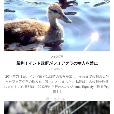
フォアグラ
勝利！インド政府がフォアグラの輸入を禁止
2014/07/23
2014年7月3日、インド政府は臨時の官報を出し、それまで規制のなか
ったフォアグラの輸入を『禁止』としました。 私達はこの規制を歓迎
します！ この勝利は、2012年から行われいたAnimal Equality（世界的な
動 […]
chat_bubble
0 コメント