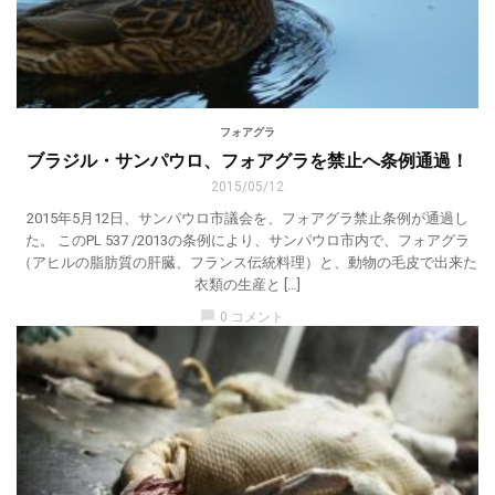
フォアグラ
ブラジル・サンパウロ、フォアグラを禁止へ条例通過！
2015/05/12
2015年5月12日、サンパウロ市議会を、フォアグラ禁止条例が通過し
た。 このPL 537 /2013の条例により、サンパウロ市内で、フォアグラ
（アヒルの脂肪質の肝臓、フランス伝統料理）と、動物の毛皮で出来た
衣類の生産と […]
chat_bubble
0 コメント