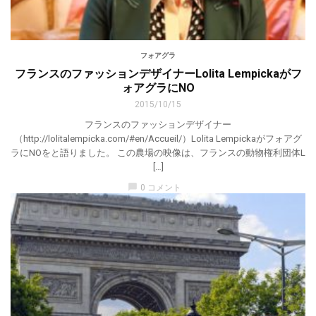
フォアグラ
フランスのファッションデザイナーLolita Lempickaがフ
ォアグラにNO
2015/10/15
フランスのファッションデザイナー
（http://lolitalempicka.com/#en/Accueil/）Lolita Lempickaがフォアグ
ラにNOをと語りました。 この農場の映像は、フランスの動物権利団体L
[…]
chat_bubble
0 コメント