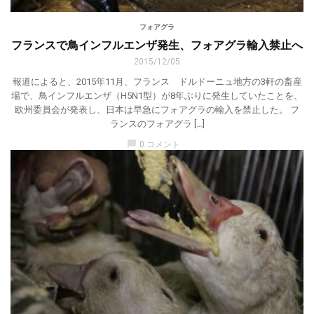
フォアグラ
フランスで鳥インフルエンザ発生、フォアグラ輸入禁止へ
2015/12/05
報道によると、2015年11月、フランス ドルドーニュ地方の3軒の畜産
場で、鳥インフルエンザ（H5N1型）が8年ぶりに発生していたことを、
欧州委員会が発表し、日本は早急にフォアグラの輸入を禁止した。 フ
ランスのフォアグラ […]
chat_bubble
0 コメント