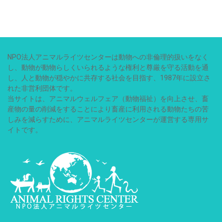
NPO法人アニマルライツセンターは動物への非倫理的扱いをなく
し、動物が動物らしくいられるような権利と尊厳を守る活動を通
し、人と動物が穏やかに共存する社会を目指す、1987年に設立さ
れた非営利団体です。
当サイトは、アニマルウェルフェア（動物福祉）を向上させ、畜
産物の量の削減をすることにより畜産に利用される動物たちの苦
しみを減らすために、アニマルライツセンターが運営する専用サ
イトです。