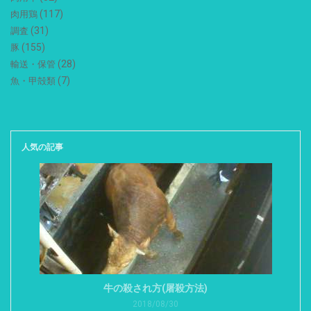
(117)
肉用鶏
(31)
調査
(155)
豚
(28)
輸送・保管
(7)
魚・甲殻類
人気の記事
牛の殺され方(屠殺方法)
2018/08/30