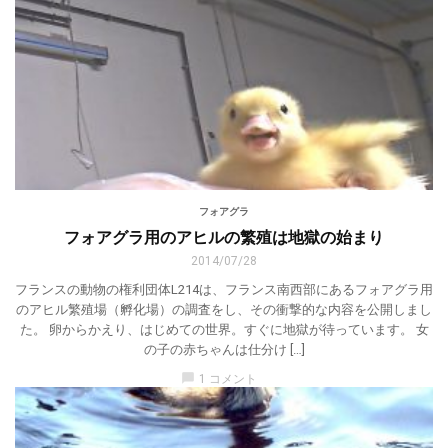
フォアグラ
フォアグラ用のアヒルの繁殖は地獄の始まり
2014/07/28
フランスの動物の権利団体L214は、フランス南西部にあるフォアグラ用
のアヒル繁殖場（孵化場）の調査をし、その衝撃的な内容を公開しまし
た。 卵からかえり、はじめての世界。すぐに地獄が待っています。 女
の子の赤ちゃんは仕分け […]
chat_bubble
1 コメント