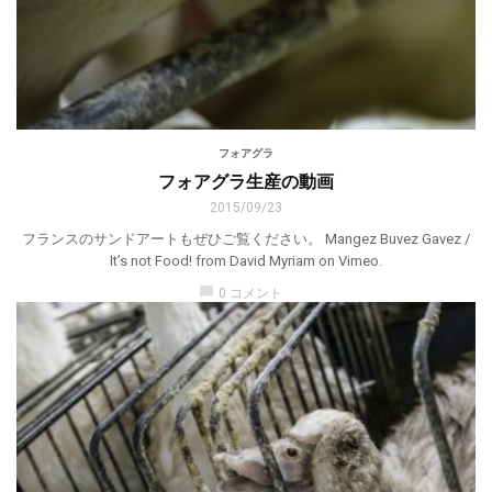
フォアグラ
フォアグラ生産の動画
2015/09/23
フランスのサンドアートもぜひご覧ください。 Mangez Buvez Gavez /
It’s not Food! from David Myriam on Vimeo.
chat_bubble
0 コメント