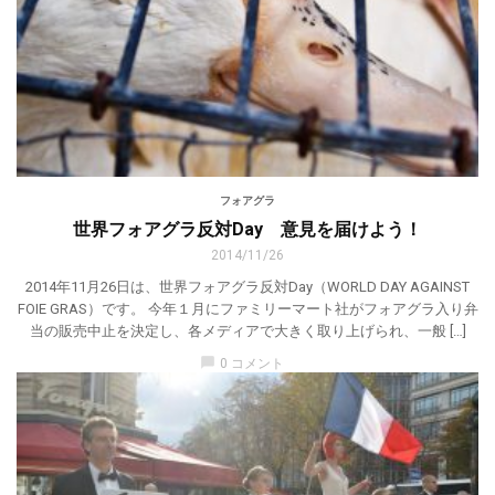
フォアグラ
世界フォアグラ反対Day 意見を届けよう！
2014/11/26
2014年11月26日は、世界フォアグラ反対Day（WORLD DAY AGAINST
FOIE GRAS）です。 今年１月にファミリーマート社がフォアグラ入り弁
当の販売中止を決定し、各メディアで大きく取り上げられ、一般 […]
chat_bubble
0 コメント