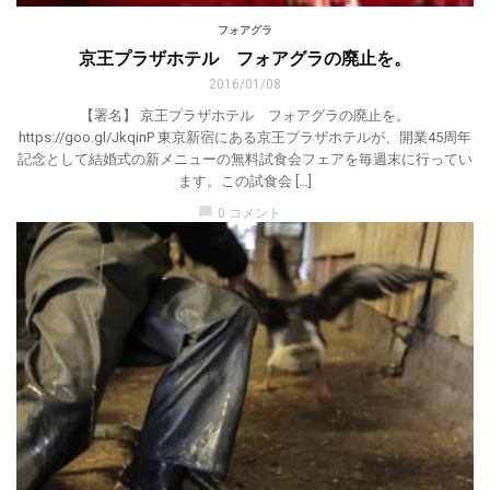
フォアグラ
京王プラザホテル フォアグラの廃止を。
2016/01/08
【署名】 京王プラザホテル フォアグラの廃止を。
https://goo.gl/JkqinP 東京新宿にある京王プラザホテルが、開業45周年
記念として結婚式の新メニューの無料試食会フェアを毎週末に行ってい
ます。この試食会 […]
chat_bubble
0 コメント