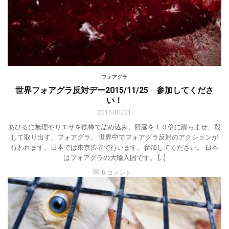
フォアグラ
世界フォアグラ反対デー2015/11/25 参加してくださ
い！
2015/01/21
あひるに無理やりエサを鉄棒で詰め込み、肝臓を１０倍に膨らませ、殺
して取り出す、フォアグラ。 世界中でフォアグラ反対のアクションが
行われます。日本では東京渋谷で行います。参加してください。 日本
はフォアグラの大輸入国です。 […]
chat_bubble
0 コメント