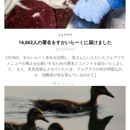
フォアグラ
16,662人の署名をすかいらーくに届けました
2015/02/24
2月20日、すかいらーく本社を訪問し、皆さんにいただいたフォアグラ
メニューの廃止をお願いするための署名とコメントを提出いたしまし
た。 また、意見交換もさせていただき、フォアグラの何が問題なの
か、消費者が何を望んでいるのか […]
chat_bubble
0 コメント