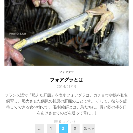
フォアグラ
フォアグラとは
2014/01/19
フランス語で「肥えた肝臓」を表すフォアグラは、ガチョウや鴨を強制
飼育し、肥大させた病気の状態の肝臓のことです。 そして、彼らを虐
待してできる食べ物です。 強制給餌とは、鳥たちに、長い鉄の棒を口
をあけさせてのどを通って胃に […]
chat_bubble
0 コメント
...
1
2
3
次へ »