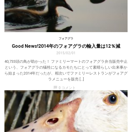
フォアグラ
Good News!2014年のフォアグラの輸入量は12％減
2015/02/01
40,733頭の鳥が助かった！ ファミリーマートのフォアグラ弁当販売中止
という、フォアグラの犠牲になるカモたちにとって素晴らしい出来事か
ら始まった2014年だったが、相次いでファミリーレストランがフォアグ
ラメニューを販売 […]
chat_bubble
0 コメント