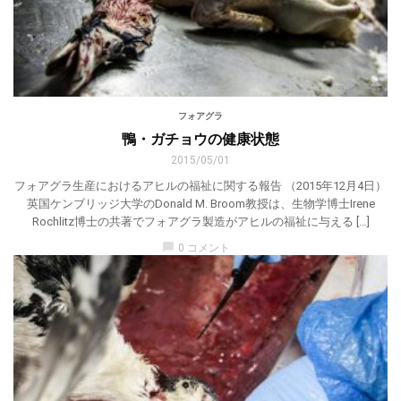
フォアグラ
鴨・ガチョウの健康状態
2015/05/01
フォアグラ生産におけるアヒルの福祉に関する報告 （2015年12月4日）
英国ケンブリッジ大学のDonald M. Broom教授は、生物学博士Irene
Rochlitz博士の共著でフォアグラ製造がアヒルの福祉に与える […]
chat_bubble
0 コメント