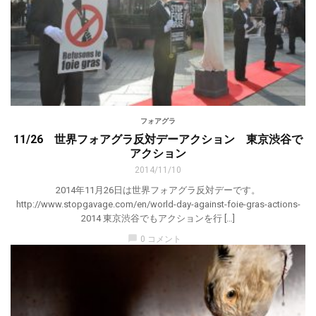
フォアグラ
11/26 世界フォアグラ反対デーアクション 東京渋谷で
アクション
2014/11/10
2014年11月26日は世界フォアグラ反対デーです。
http://www.stopgavage.com/en/world-day-against-foie-gras-actions-
2014 東京渋谷でもアクションを行 […]
chat_bubble
0 コメント