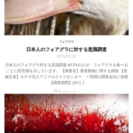
フォアグラ
日本人のフォアグラに対する意識調査
2015/01/27
日本人のフォアグラ対する意識調査 63.3%の人が、フォアグラを食べる
ことに拒否感を示しています。 【調査名】畜産動物に関する調査 【実
施主体】ＮＰＯ法人アニマルライツセンター ＊民間の調査会社に依頼
【調査期間】201 […]
chat_bubble
0 コメント