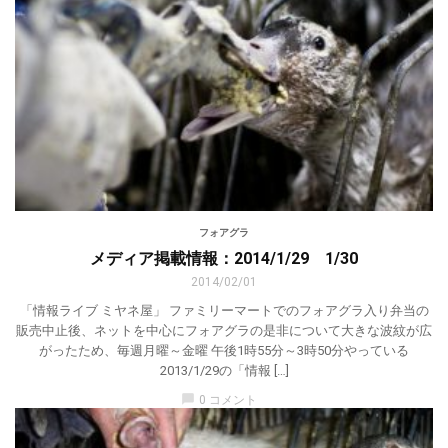
フォアグラ
メディア掲載情報：2014/1/29 1/30
2014/02/01
「情報ライブ ミヤネ屋」 ファミリーマートでのフォアグラ入り弁当の
販売中止後、ネットを中心にフォアグラの是非について大きな波紋が広
がったため、毎週月曜～金曜 午後1時55分～3時50分やっている
2013/1/29の「情報 […]
chat_bubble
0 コメント