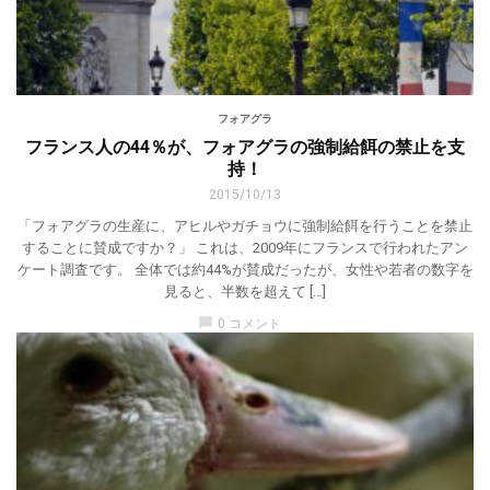
フォアグラ
フランス人の44％が、フォアグラの強制給餌の禁止を支
持！
2015/10/13
「フォアグラの生産に、アヒルやガチョウに強制給餌を行うことを禁止
することに賛成ですか？」 これは、2009年にフランスで行われたアン
ケート調査です。 全体では約44%が賛成だったが、女性や若者の数字を
見ると、半数を超えて […]
chat_bubble
0 コメント