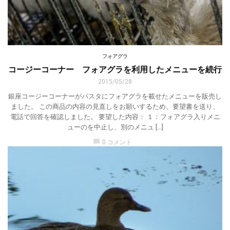
フォアグラ
コージーコーナー フォアグラを利用したメニューを続行
2015/05/28
銀座コージーコーナーがパスタにフォアグラを載せたメニューを販売し
ました。 この商品の内容の見直しをお願いするため、要望書を送り、
電話で回答を確認しました。 要望した内容： １：フォアグラ入りメニ
ューのを中止し、別のメニュ […]
chat_bubble
0 コメント