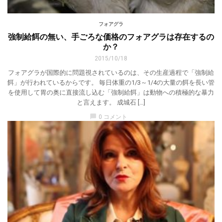
フォアグラ
強制給餌の無い、手ごろな価格のフォアグラは存在するの
か？
2015/10/18
フォアグラが国際的に問題視されているのは、その生産過程で「強制給
餌」が行われているからです。 毎日体重の1/3～1/4の大量の餌を長い管
を使用して胃の奥に直接流し込む「強制給餌」は動物への積極的な暴力
と言えます。 成城石 […]
chat_bubble
0 コメント