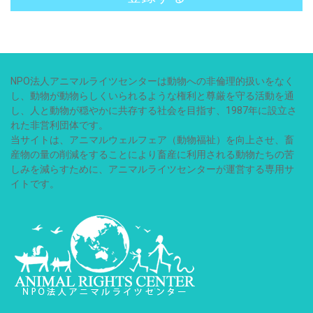
NPO法人アニマルライツセンターは動物への非倫理的扱いをなく
し、動物が動物らしくいられるような権利と尊厳を守る活動を通
し、人と動物が穏やかに共存する社会を目指す、1987年に設立さ
れた非営利団体です。
当サイトは、アニマルウェルフェア（動物福祉）を向上させ、畜
産物の量の削減をすることにより畜産に利用される動物たちの苦
しみを減らすために、アニマルライツセンターが運営する専用サ
イトです。