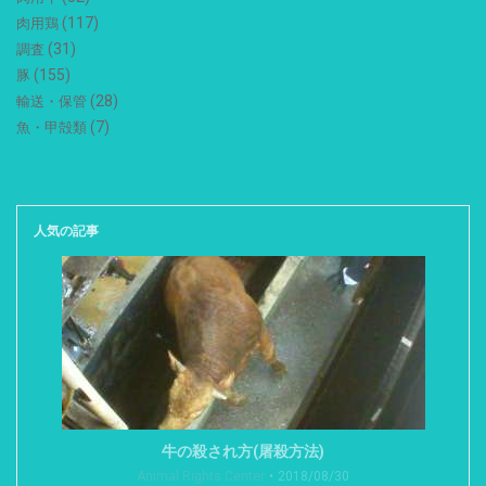
(117)
肉用鶏
(31)
調査
(155)
豚
(28)
輸送・保管
(7)
魚・甲殻類
人気の記事
牛の殺され方(屠殺方法)
Animal Rights Center
2018/08/30