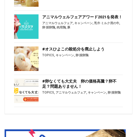
アニマルウェルフェアアワード2021を発表！
アニマルウェルフェア
,
キャンペーン
,
乳牛 ミルク用の牛
,
卵 採卵鶏
,
肉用鶏
,
豚
#オスひよこの殺処分を廃止しよう
TOPICS
,
キャンペーン
,
卵 採卵鶏
#卵なくても大丈夫 卵の価格高騰？卵不
足？問題ありません！
TOPICS
,
アニマルウェルフェア
,
キャンペーン
,
卵 採卵鶏