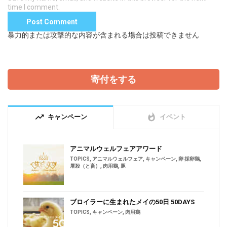
time I comment.
暴力的または攻撃的な内容が含まれる場合は投稿できません
寄付をする
trending_up
whatshot
キャンペーン
イベント
アニマルウェルフェアアワード
TOPICS
,
アニマルウェルフェア
,
キャンペーン
,
卵 採卵鶏
,
屠殺（と畜）
,
肉用鶏
,
豚
ブロイラーに生まれたメイの50日 50DAYS
TOPICS
,
キャンペーン
,
肉用鶏