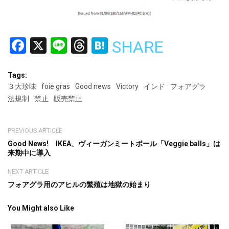
Facebook
X
Line
Threads
Hatena
SHARE
Tags:
３大珍味
foie gras
Good news
Victory
インド
フォアグラ
法規制
禁止
販売禁止
PREVIOUS ARTICLE
Good News! IKEA、ヴィーガンミートボール「Veggie balls」は
来期中に導入
NEXT ARTICLE
フォアグラ用のアヒルの繁殖は地獄の始まり
You Might also Like