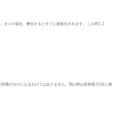
n Vimeo. 採卵用の鶏で、オスの場合、孵化するとすぐに殺処分されます。 この問 […]
の苦痛がゼロになるわけではありません。鶏の卵は産卵後7日目に痛