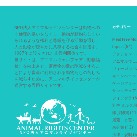
カテゴリー
NPO法人アニマルライツセンターは動物への
非倫理的扱いをなくし、動物が動物らしくい
Meat Free
られるような権利と尊厳を守る活動を通し、
(84)
人と動物が穏やかに共存する社会を目指す、
topics
1987年に設立された非営利団体です。
アクション・
当サイトは、アニマルウェルフェア（動物福
アニマルウェ
祉）を向上させ、畜産物の量の削減をするこ
ヴィーガン 
とにより畜産に利用される動物たちの苦しみ
キャンペーン
を減らすために、アニマルライツセンターが
ケージフリー
運営する専用サイトです。
サンクチュア
(5
フォアグラ
乳牛 ミルク
(41
卵 採卵鶏
屠殺（と畜）
(13)
未分類
(6
法律・規制