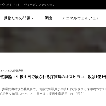
dory(ハチドリィ)
ヴィーガンファッション
動物たちの問題
調査
アニマルウェルフェア
ウェルフェア
,
卵 採卵鶏
で初議論：生後１日で殺される採卵鶏のオスヒヨコ、数は1億1
月8日、参議院農林水産委員会で、須藤元気議員が生後1日で殺される採卵鶏のオ
処分数を確認したところ、農水省（渡辺生産局長）は 「我 […]