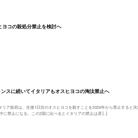
ヒヨコの殺処分禁止を検討へ
ランスに続いてイタリアもオスヒヨコの淘汰禁止へ
、イタリア政府は、生後1日目のオスヒヨコを殺すことを2026年から禁止する
中に禁止になる。この2国に比べるとイタリアの禁止は遅 […]