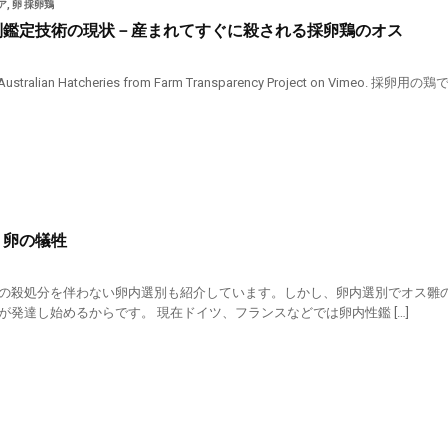
ア
,
卵 採卵鶏
別鑑定技術の現状－産まれてすぐに殺される採卵鶏のオス
d: Australian Hatcheries from Farm Transparency Project o
－卵の犠牲
の殺処分を伴わない卵内選別も紹介しています。しかし、卵内選別でオス雛
が発達し始めるからです。 現在ドイツ、フランスなどでは卵内性鑑 […]