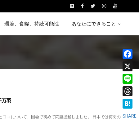
環境、食糧、持続可能性
あなたにできること
Facebo
X
Line
千万羽
Threads
Hatena
SHARE
スヒヨコについて、国会で初めて問題提起しました。 日本では何羽の