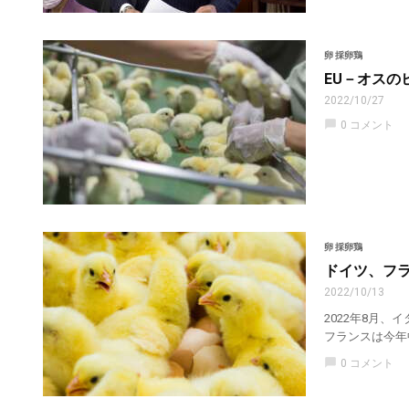
卵 採卵鶏
EU－オスの
2022/10/27
chat_bubble
0 コメント
卵 採卵鶏
ドイツ、フ
2022/10/13
2022年8月
フランスは今年
chat_bubble
0 コメント