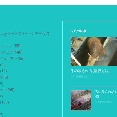
人気の記事
(37)
 Monday ミートフリーマンデー
(55)
イベント
(546)
ルフェア
(55)
ベジタリアン
(9)
牛の殺され方(屠殺方法)
(13)
2018/08/30
(6)
リ
9)
(85)
用の牛
豚の殺され方(
4)
法)
2005/03/02
(107)
7)