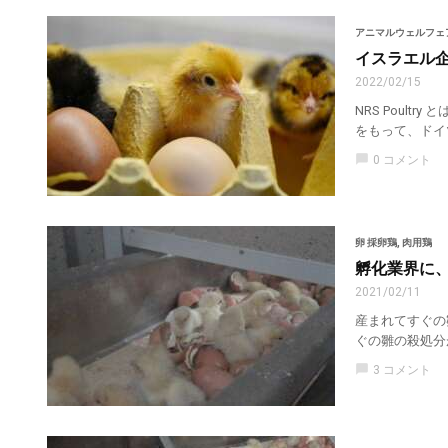
アニマルウェルフェ
イスラエル
2022/02/15
NRS Poul
をもって、ドイ
chat_bubble
0 コメント
卵 採卵鶏
,
肉用鶏
孵化業界に
2021/02/11
産まれてすぐの
ぐの雛の殺処分
chat_bubble
3 コメント