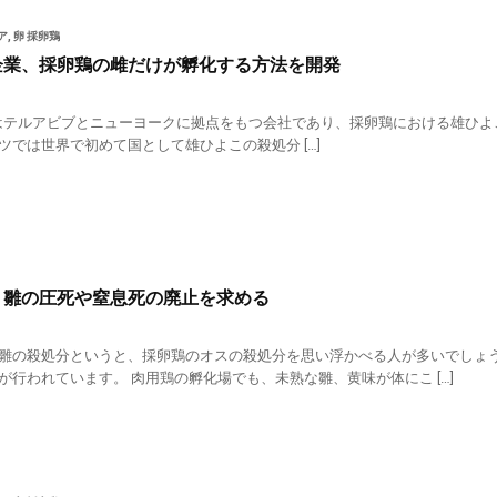
ア
,
卵 採卵鶏
企業、採卵鶏の雌だけが孵化する方法を開発
try とはテルアビブとニューヨークに拠点をもつ会社であり、採卵鶏における雄ひ
ツでは世界で初めて国として雄ひよこの殺処分 […]
、雛の圧死や窒息死の廃止を求める
雛の殺処分というと、採卵鶏のオスの殺処分を思い浮かべる人が多いでしょ
が行われています。 肉用鶏の孵化場でも、未熟な雛、黄味が体にこ […]