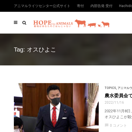
アニマルライツセンター公式サイト
寄付
内部告発 受付
Hachi
Tag: オスひよこ
TOPICS
,
アニマル
農水委員会
2022/11/16
2022年11
オスひよこが殺
chat_bubble
0 コメント