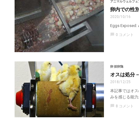
アニマルウェルフェ
卵内での性
2020/10/16
Eggs Expose
chat_bubble
0 コメント
卵 採卵鶏
オスは処分
2018/12/25
本記事ではオス
みを感じる能力
chat_bubble
8 コメント