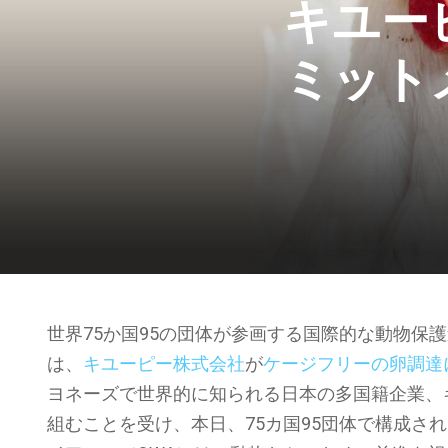
キユー
ミット
世界75か国95の団体が参画する国際的な動物保
は、
キユーピー株式会社
が
ケージフリーの卵調達
ヨネーズで世界的に知られる日本の多国籍企業、
組むことを受け、本日、75カ国95団体で構成さ