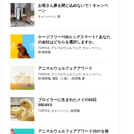
お母さん豚を閉じ込めないで！キャンペ
ーン
キャンペーン
,
豚
ケージフリー?ORエッグスマート? あなた
の会社はどちらを選択しますか。
TOPICS
,
アニマルウェルフェア
,
キャンペーン
,
卵 採卵鶏
アニマルウェルフェアアワード
TOPICS
,
アニマルウェルフェア
,
キャンペーン
,
卵 採卵鶏
,
屠殺（と畜）
,
肉用鶏
,
豚
ブロイラーに生まれたメイの50日
50DAYS
TOPICS
,
キャンペーン
,
肉用鶏
アニマルウェルフェアアワード2021を発