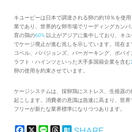
キユーピーは日本で調達される卵の約10％を使
業であり、世界的な卵市場でリーディングカンパ
育の鶏の
60%
以上がアジアに集中しており、キユ
でケージ廃止が進む兆しを示しています。現在まで
コベル、パパジョンズ、バーガーキング、ポパイ
ラフト・ハインツといった大手多国籍企業を含む
卵の使用を約束させています。
ケージシステムは、採卵鶏にストレス、生殖器の
起こします。消費者の意識は急速に高まり、世界
フリーが新たな業界標準になりつつあります。
Facebook
X
Line
Threads
Hatena
SHARE