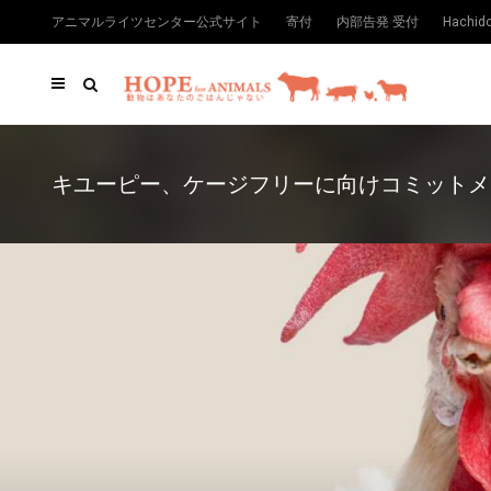
アニマルライツセンター公式サイト
寄付
内部告発 受付
Hachi
キユーピー、ケージフリーに向けコミットメ