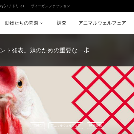
dory(ハチドリィ)
ヴィーガンファッション
動物たちの問題
調査
アニマルウェルフェア
ント発表。鶏のための重要な一歩
TOPICS
アニマルウェルフェア
卵 採卵鶏