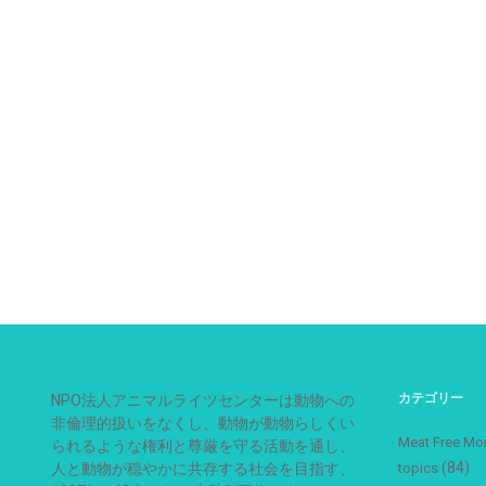
カテゴリー
NPO法人アニマルライツセンターは動物への
非倫理的扱いをなくし、動物が動物らしくい
Meat Free
られるような権利と尊厳を守る活動を通し、
(84)
人と動物が穏やかに共存する社会を目指す、
topics