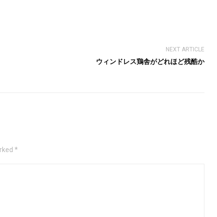
NEXT ARTICLE
ウィンドレス鶏舎がどれほど残酷か
rked *