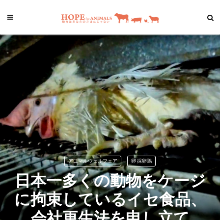
アニマルウェルフェア
卵 採卵鶏
日本一多くの動物をケージ
に拘束しているイセ食品、
会社更生法を申し立て