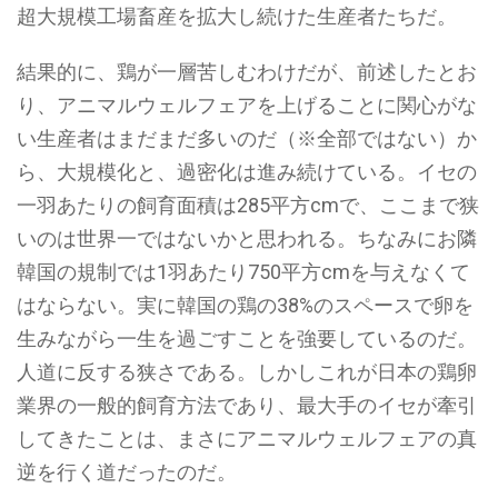
超大規模工場畜産を拡大し続けた生産者たちだ。
結果的に、鶏が一層苦しむわけだが、前述したとお
り、アニマルウェルフェアを上げることに関心がな
い生産者はまだまだ多いのだ（※全部ではない）か
ら、大規模化と、過密化は進み続けている。イセの
一羽あたりの飼育面積は285平方cmで、ここまで狭
いのは世界一ではないかと思われる。ちなみにお隣
韓国の規制では1羽あたり750平方cmを与えなくて
はならない。実に韓国の鶏の38%のスペースで卵を
生みながら一生を過ごすことを強要しているのだ。
人道に反する狭さである。しかしこれが日本の鶏卵
業界の一般的飼育方法であり、最大手のイセが牽引
してきたことは、まさにアニマルウェルフェアの真
逆を行く道だったのだ。