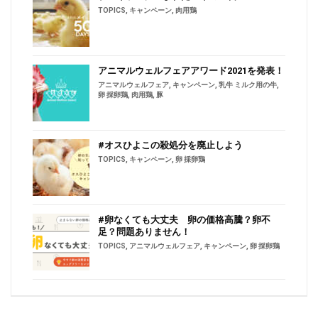
TOPICS
,
キャンペーン
,
肉用鶏
アニマルウェルフェアアワード2021を発表！
アニマルウェルフェア
,
キャンペーン
,
乳牛 ミルク用の牛
,
卵 採卵鶏
,
肉用鶏
,
豚
#オスひよこの殺処分を廃止しよう
TOPICS
,
キャンペーン
,
卵 採卵鶏
#卵なくても大丈夫 卵の価格高騰？卵不
足？問題ありません！
TOPICS
,
アニマルウェルフェア
,
キャンペーン
,
卵 採卵鶏