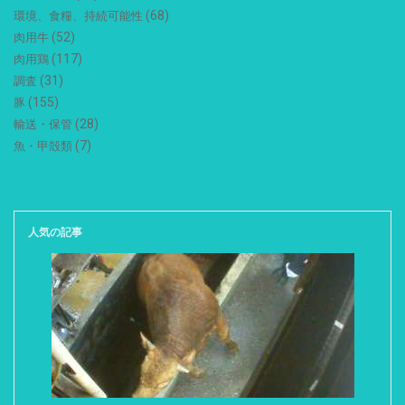
(68)
環境、食糧、持続可能性
(52)
肉用牛
(117)
肉用鶏
(31)
調査
(155)
豚
(28)
輸送・保管
(7)
魚・甲殻類
人気の記事