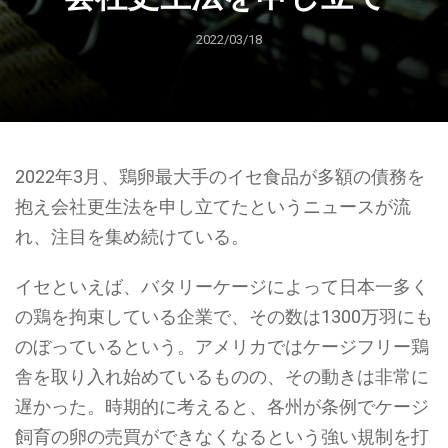
2022/03/18
2022年3月、鶏卵最大手のイセ食品が多額の債務を
抱え会社更生法を申し立てたというニュースが流
れ、注目を集め続けている。
イセといえば、バタリーケージによって日本一多く
の鶏を拘束している企業で、その数は1300万羽にも
のぼっているという。アメリカではケージフリー鶏
舎を取り入れ始めているものの、その動きは非常に
遅かった。時期的に考えると、各州が条例でケージ
飼育の卵の売買ができなくなるという強い規制を打