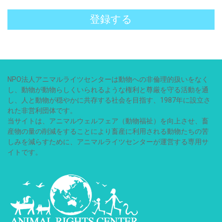
登録する
NPO法人アニマルライツセンターは動物への非倫理的扱いをなく
し、動物が動物らしくいられるような権利と尊厳を守る活動を通
し、人と動物が穏やかに共存する社会を目指す、1987年に設立さ
れた非営利団体です。
当サイトは、アニマルウェルフェア（動物福祉）を向上させ、畜
産物の量の削減をすることにより畜産に利用される動物たちの苦
しみを減らすために、アニマルライツセンターが運営する専用サ
イトです。