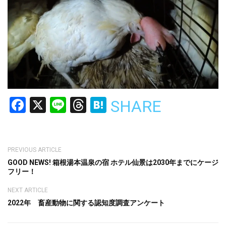
Facebook
X
Line
Threads
Hatena
SHARE
PREVIOUS ARTICLE
GOOD NEWS! 箱根湯本温泉の宿 ホテル仙景は2030年までにケージ
フリー！
NEXT ARTICLE
2022年 畜産動物に関する認知度調査アンケート