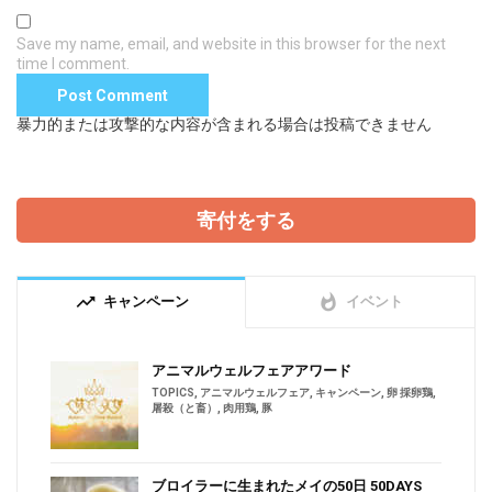
Save my name, email, and website in this browser for the next
time I comment.
暴力的または攻撃的な内容が含まれる場合は投稿できません
寄付をする
trending_up
whatshot
キャンペーン
イベント
アニマルウェルフェアアワード
TOPICS
,
アニマルウェルフェア
,
キャンペーン
,
卵 採卵鶏
,
屠殺（と畜）
,
肉用鶏
,
豚
ブロイラーに生まれたメイの50日 50DAYS