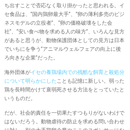
ち出すことで否応なく取り掛かったと思われる。イ
セ食品は、”国内鶏卵最大手”、”卵の薄利多売のビジ
ネスモデルの立役者”、”卵の価格破壊をした会
社”、”安い食べ物を求める人の味方”、いろんな見方
があると思うが、動物保護団体としての見方は日本
でいちにを争う”アニマルウェルフェアの向上に後
ろ向きな企業”だった。
海外団体が
イセの養鶏場内での残酷な飼育と殺処分
について明らかにした
ことも記憶に新しい。弱った
鶏を長時間かけて衰弱死させる方法をとっていたと
いうものだ。
だが、社会的責任を一切果たすつもりがないわけで
はないだろう。動物虐待の防止を求める問い合わせ