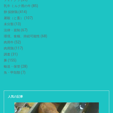
(85)
乳牛 ミルク用の牛
(414)
卵 採卵鶏
(107)
屠殺（と畜）
(13)
未分類
(67)
法律・規制
(68)
環境、食糧、持続可能性
(52)
肉用牛
(117)
肉用鶏
(31)
調査
(155)
豚
(28)
輸送・保管
(7)
魚・甲殻類
人気の記事