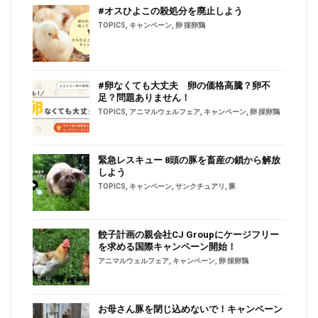
#オスひよこの殺処分を廃止しよう
TOPICS
,
キャンペーン
,
卵 採卵鶏
#卵なくても大丈夫 卵の価格高騰？卵不
足？問題ありません！
TOPICS
,
アニマルウェルフェア
,
キャンペーン
,
卵 採卵鶏
緊急レスキュー 8頭の豚を畜産の鎖から解放
しよう
TOPICS
,
キャンペーン
,
サンクチュアリ
,
豚
餃子計画の親会社CJ Groupにケージフリー
を求める国際キャンペーン開始！
アニマルウェルフェア
,
キャンペーン
,
卵 採卵鶏
お母さん豚を閉じ込めないで！キャンペーン