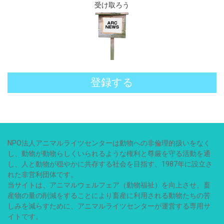
受け取ろう
登録する
NPO法人アニマルライツセンターは動物への非倫理的扱いをなく
し、動物が動物らしくいられるような権利と尊厳を守る活動を通
し、人と動物が穏やかに共存する社会を目指す、1987年に設立さ
れた非営利団体です。
当サイトは、アニマルウェルフェア（動物福祉）を向上させ、畜
産物の量の削減をすることにより畜産に利用される動物たちの苦
しみを減らすために、アニマルライツセンターが運営する専用サ
イトです。