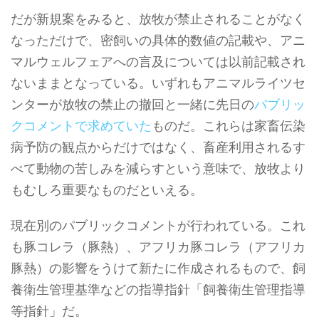
だが新規案をみると、放牧が禁止されることがなく
なっただけで、密飼いの具体的数値の記載や、アニ
マルウェルフェアへの言及については以前記載され
ないままとなっている。いずれもアニマルライツセ
ンターが放牧の禁止の撤回と一緒に先日の
パブリッ
クコメントで求めていた
ものだ。これらは家畜伝染
病予防の観点からだけではなく、畜産利用されるす
べて動物の苦しみを減らすという意味で、放牧より
もむしろ重要なものだといえる。
現在別のパブリックコメントが行われている。これ
も豚コレラ（豚熱）、アフリカ豚コレラ（アフリカ
豚熱）の影響をうけて新たに作成されるもので、飼
養衛生管理基準などの指導指針「飼養衛生管理指導
等指針」だ。