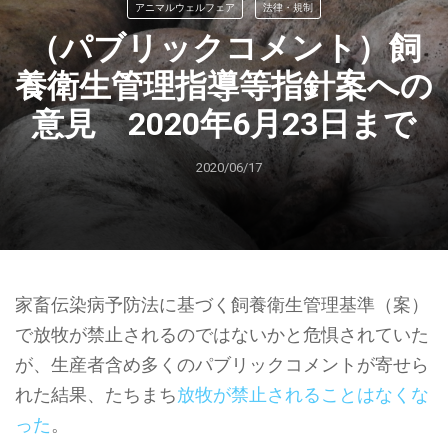
アニマルウェルフェア
法律・規制
（パブリックコメント）飼
養衛生管理指導等指針案への
意見 2020年6月23日まで
2020/06/17
家畜伝染病予防法に基づく飼養衛生管理基準（案）
で放牧が禁止されるのではないかと危惧されていた
が、生産者含め多くのパブリックコメントが寄せら
れた結果、たちまち
放牧が禁止されることはなくな
った
。