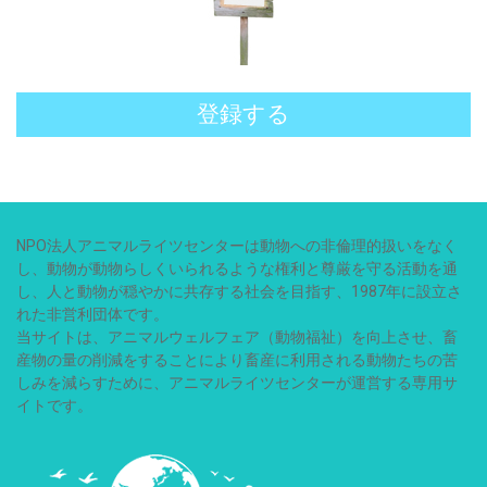
登録する
NPO法人アニマルライツセンターは動物への非倫理的扱いをなく
し、動物が動物らしくいられるような権利と尊厳を守る活動を通
し、人と動物が穏やかに共存する社会を目指す、1987年に設立さ
れた非営利団体です。
当サイトは、アニマルウェルフェア（動物福祉）を向上させ、畜
産物の量の削減をすることにより畜産に利用される動物たちの苦
しみを減らすために、アニマルライツセンターが運営する専用サ
イトです。