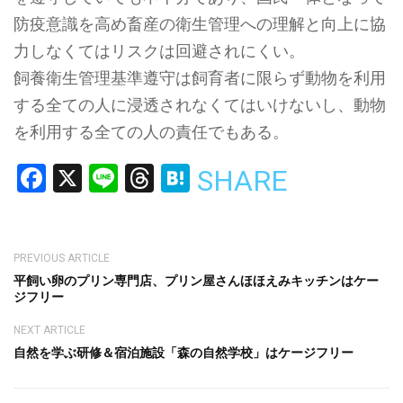
防疫意識を高め畜産の衛生管理への理解と向上に協
力しなくてはリスクは回避されにくい。
飼養衛生管理基準遵守は飼育者に限らず動物を利用
する全ての人に浸透されなくてはいけないし、動物
を利用する全ての人の責任でもある。
Facebook
X
Line
Threads
Hatena
SHARE
PREVIOUS ARTICLE
平飼い卵のプリン専門店、プリン屋さんほほえみキッチンはケー
ジフリー
NEXT ARTICLE
自然を学ぶ研修＆宿泊施設「森の自然学校」はケージフリー