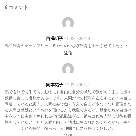
6 コメント
西澤明子
2020/06/19
鶏の飼育のゲージフリー、豚や牛のつなぎ飼育をやめさせてください。
返信
岡本祐子
2020/06/21
鶏でも豚でも牛でも、動物にも自由に自分の意思で気が向くままに歩き
観察し楽しむ権利があるのです。人間がその権利を左右するとは本当に
間違っていると思う。人間社会で働くうえで自由が少なくなり管理され
る人間は報酬というものを頂けるから我慢できるが、動物たちが自然の
中を歩く自由さえ奪われるのは残酷過ぎる。彼らは何も人間に期待も要
望もしていない、ただ人間と同じく地球に生まれたのであるから、生き
ている時間、彼ららしく仲間と自然を感じて欲しい。
返信