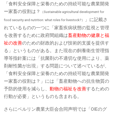
「食料安全保障と栄養のための持続可能な農業開発
ー家畜の役割は？
（Sustainable agricultural development for
」に記載さ
food security and nutrition: what roles for livestock?）
れているものの一つに「家畜疾病状態の監視と管理
を改善するために政府間組織は
畜産動物の健康と福
祉の改善
のための財政的および技術的支援を提供す
る」というものがある。また現在の飼養衛生管理指
導等指針案には「抗菌剤の不適切な使用により、薬
剤耐性菌が出現」する問題について述べているが、
「食料安全保障と栄養のための持続可能な農業開発
ー家畜の役割は？」には「畜産動物への抗生物質の
予防的使用を減らし、
動物の福祉を改善
するための
行動が必要」というものも含まれる。
さらにベルリン農業大臣会合同声明では「OIEのグ