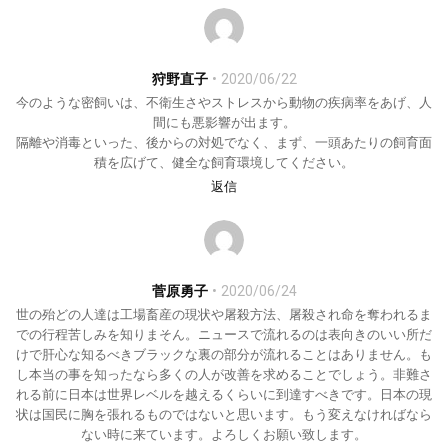
狩野直子
2020/06/22
今のような密飼いは、不衛生さやストレスから動物の疾病率をあげ、人
間にも悪影響が出ます。
隔離や消毒といった、後からの対処でなく、まず、一頭あたりの飼育面
積を広げて、健全な飼育環境してください。
返信
菅原勇子
2020/06/24
世の殆どの人達は工場畜産の現状や屠殺方法、屠殺され命を奪われるま
での行程苦しみを知りまそん。ニュースで流れるのは表向きのいい所だ
けで肝心な知るべきブラックな裏の部分が流れることはありません。も
し本当の事を知ったなら多くの人が改善を求めることでしょう。非難さ
れる前に日本は世界レベルを越えるくらいに到達すべきです。日本の現
状は国民に胸を張れるものではないと思います。もう変えなければなら
ない時に来ています。よろしくお願い致します。