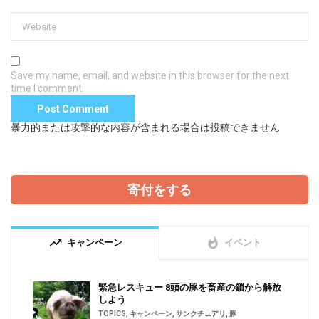
Save my name, email, and website in this browser for the next
time I comment.
暴力的または攻撃的な内容が含まれる場合は投稿できません
寄付をする
trending_up
whatshot
キャンペーン
イベント
緊急レスキュー 8頭の豚を畜産の鎖から解放
しよう
TOPICS
,
キャンペーン
,
サンクチュアリ
,
豚