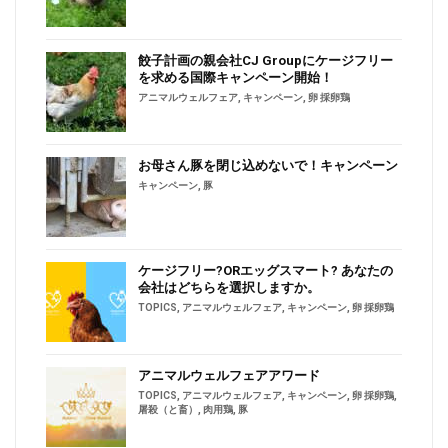
餃子計画の親会社CJ Groupにケージフリー
を求める国際キャンペーン開始！
アニマルウェルフェア
,
キャンペーン
,
卵 採卵鶏
お母さん豚を閉じ込めないで！キャンペーン
キャンペーン
,
豚
ケージフリー?ORエッグスマート? あなたの
会社はどちらを選択しますか。
TOPICS
,
アニマルウェルフェア
,
キャンペーン
,
卵 採卵鶏
アニマルウェルフェアアワード
TOPICS
,
アニマルウェルフェア
,
キャンペーン
,
卵 採卵鶏
,
屠殺（と畜）
,
肉用鶏
,
豚