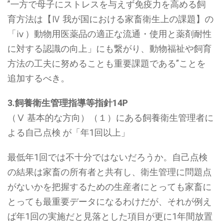
”一方で母子にストレスを与えず免疫力を高める飼
育方法は【Ⅳ 我が国における家畜衛生上の課題】の
「ⅳ）動物用医薬品の適正な流通・使用と薬剤耐性
に対する認識の向上」にも繋がり、動物福祉や飼育
方法の工夫に努めることも重要課題である”ことを
追加するべき。
3.飼養衛生管理指導等指針14P
（Ⅴ 基本的な方向）（１）にある飼養衛生管理者に
よる自己点検 が「年1回以上」
最低年1回では不十分ではないだろうか。自己点検
の結果は家畜の所有者と共有し、衛生管理に問題点
がないかを把握するための生産者にとっても家畜に
とっても最重要データになるわけだが、それが例え
ば年1回の実施だと見落とした項目が更に1年間放置