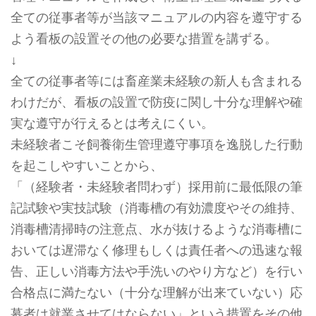
全ての従事者等が当該マニュアルの内容を遵守する
よう看板の設置その他の必要な措置を講ずる。
↓
全ての従事者等には畜産業未経験の新人も含まれる
わけだが、看板の設置で防疫に関し十分な理解や確
実な遵守が行えるとは考えにくい。
未経験者こそ飼養衛生管理遵守事項を逸脱した行動
を起こしやすいことから、
「（経験者・未経験者問わず）採用前に最低限の筆
記試験や実技試験（消毒槽の有効濃度やその維持、
消毒槽清掃時の注意点、水が抜けるような消毒槽に
おいては遅滞なく修理もしくは責任者への迅速な報
告、正しい消毒方法や手洗いのやり方など）を行い
合格点に満たない（十分な理解が出来ていない）応
募者は就業させてはならない」という措置をその他