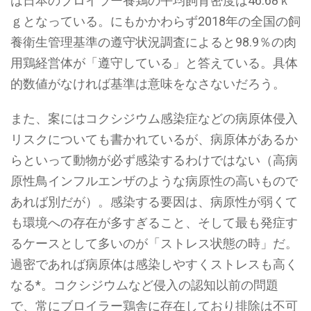
は日本のブロイラー養鶏の平均飼育密度は46.68ｋ
ｇとなっている。にもかかわらず2018年の全国の飼
養衛生管理基準の遵守状況調査によると98.9％の肉
用鶏経営体が「遵守している」と答えている。具体
的数値がなければ基準は意味をなさないだろう。
また、案にはコクシジウム感染症などの病原体侵入
リスクについても書かれているが、病原体があるか
らといって動物が必ず感染するわけではない（高病
原性鳥インフルエンザのような病原性の高いもので
あれば別だが）。感染する要因は、病原性が弱くて
も環境への存在が多すぎること、そして最も発症す
るケースとして多いのが「ストレス状態の時」だ。
過密であれば病原体は感染しやすくストレスも高く
なる*。コクシジウムなど侵入の認知以前の問題
で、常にブロイラー鶏舎に存在しており排除は不可