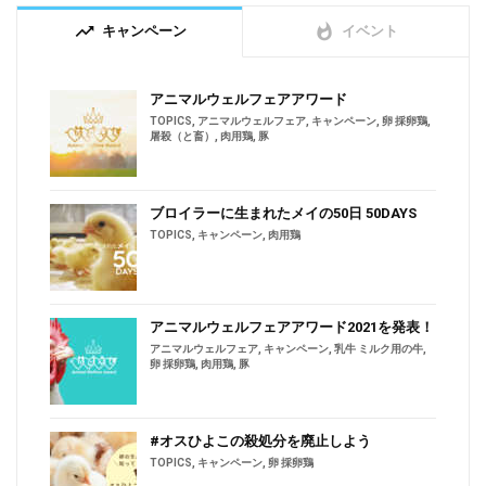
trending_up
whatshot
キャンペーン
イベント
アニマルウェルフェアアワード
TOPICS
,
アニマルウェルフェア
,
キャンペーン
,
卵 採卵鶏
,
屠殺（と畜）
,
肉用鶏
,
豚
ブロイラーに生まれたメイの50日 50DAYS
TOPICS
,
キャンペーン
,
肉用鶏
アニマルウェルフェアアワード2021を発表！
アニマルウェルフェア
,
キャンペーン
,
乳牛 ミルク用の牛
,
卵 採卵鶏
,
肉用鶏
,
豚
#オスひよこの殺処分を廃止しよう
TOPICS
,
キャンペーン
,
卵 採卵鶏