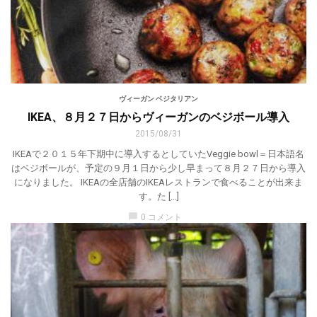
ヴィーガン ベジタリアン
IKEA、８月２７日からヴィーガンのベジボール導入
2015/08/31
IKEAで２０１５年下期中に導入するとしていたVeggie bowl＝日本語名
はベジボールが、予定の９月１日から少し早まって８月２７日から導入
になりました。 IKEAの全店舗のIKEAレストランで食べることが出来ま
す。た […]
chat_bubble
0 コメント