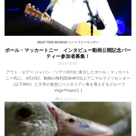
MEAT FREE MONDAY ミートフリーマンデー
ポール・マッカートニー インタビュー動画公開記念パー
ティー参加者募集！
2015/10/01
アウト・ゼアー ジャパン・ツアー2015に来日したポール・マッカート
ニー氏に、4月25日、動物の権利団体NPO法人アニマルライツセンター
（以下ARC）と大学の食堂にベジタリアン食を導入するグループ
Vege Project […]
chat_bubble
0 コメント