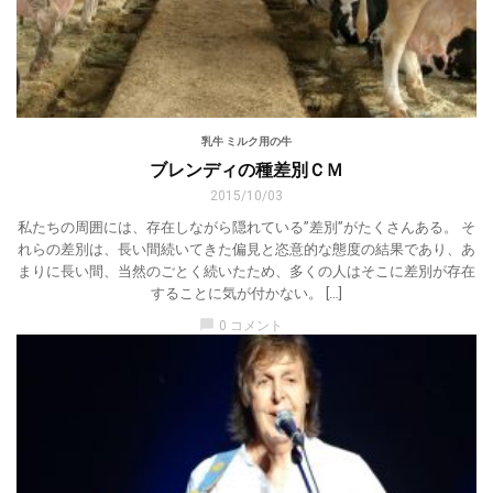
乳牛 ミルク用の牛
ブレンディの種差別ＣＭ
2015/10/03
私たちの周囲には、存在しながら隠れている”差別”がたくさんある。 そ
れらの差別は、長い間続いてきた偏見と恣意的な態度の結果であり、あ
まりに長い間、当然のごとく続いたため、多くの人はそこに差別が存在
することに気が付かない。 […]
chat_bubble
0 コメント