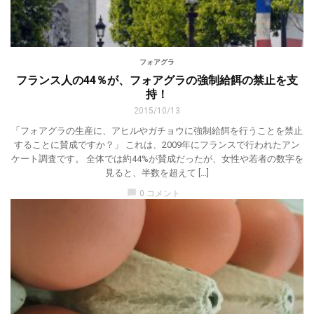
フォアグラ
フランス人の44％が、フォアグラの強制給餌の禁止を支
持！
2015/10/13
「フォアグラの生産に、アヒルやガチョウに強制給餌を行うことを禁止
することに賛成ですか？」 これは、2009年にフランスで行われたアン
ケート調査です。 全体では約44%が賛成だったが、女性や若者の数字を
見ると、半数を超えて […]
chat_bubble
0 コメント