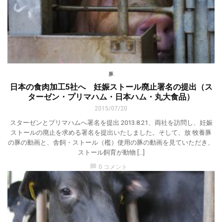
豚
日本の食肉加工5社へ 妊娠ストール廃止署名の提出（ス
ターゼン・プリマハム・日本ハム・丸大食品）
2015/07/20
スターゼンとプリマハムへ署名を提出 2013.8.21、両社を訪問し、妊娠
ストールの廃止を求める署名を提出いたしました。そして、放 牧養豚
の豚の動画と、舎飼・ストール（檻）使用の豚の動画を見ていただき、
ストール飼育が動物 […]
chat_bubble
0 コメント