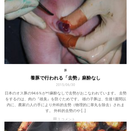
豚
養豚で行われる「去勢」麻酔なし
2015/06/30
日本のオス豚の94.6％が*1麻酔なしで去勢がおこなわれています。 去勢
をするのは、肉の『雄臭』を防ぐためです。 雄の子豚は、生後1週間以
内に、農家の人の手により外科的去勢（物理的に睾丸を除去）されま
す。 外科的去勢のや […]
chat_bubble
1 コメント