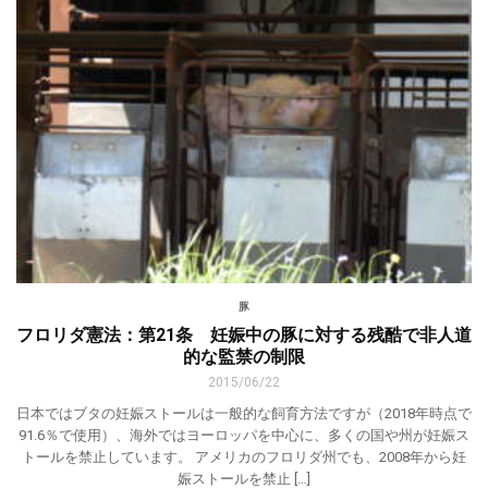
豚
フロリダ憲法：第21条 妊娠中の豚に対する残酷で非人道
的な監禁の制限
2015/06/22
日本ではブタの妊娠ストールは一般的な飼育方法ですが（2018年時点で
91.6％で使用）、海外ではヨーロッパを中心に、多くの国や州が妊娠ス
トールを禁止しています。 アメリカのフロリダ州でも、2008年から妊
娠ストールを禁止 […]