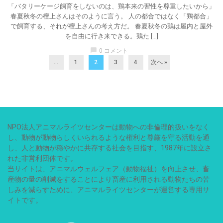
「バタリーケージ飼育をしないのは、鶏本来の習性を尊重したいから」
春夏秋冬の檀上さんはそのように言う。 人の都合ではなく「鶏都合」
で飼育する、それが檀上さんの考え方だ。 春夏秋冬の鶏は屋内と屋外
を自由に行き来できる。鶏た […]
chat_bubble
0 コメント
...
1
2
3
4
次へ »
NPO法人アニマルライツセンターは動物への非倫理的扱いをなく
し、動物が動物らしくいられるような権利と尊厳を守る活動を通
し、人と動物が穏やかに共存する社会を目指す、1987年に設立さ
れた非営利団体です。
当サイトは、アニマルウェルフェア（動物福祉）を向上させ、畜
産物の量の削減をすることにより畜産に利用される動物たちの苦
しみを減らすために、アニマルライツセンターが運営する専用サ
イトです。