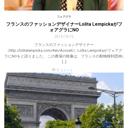
フォアグラ
フランスのファッションデザイナーLolita Lempickaがフ
ォアグラにNO
2015/10/15
フランスのファッションデザイナー
（http://lolitalempicka.com/#en/Accueil/）Lolita Lempickaがフォアグ
ラにNOをと語りました。 この農場の映像は、フランスの動物権利団体L
[…]
chat_bubble
0 コメント