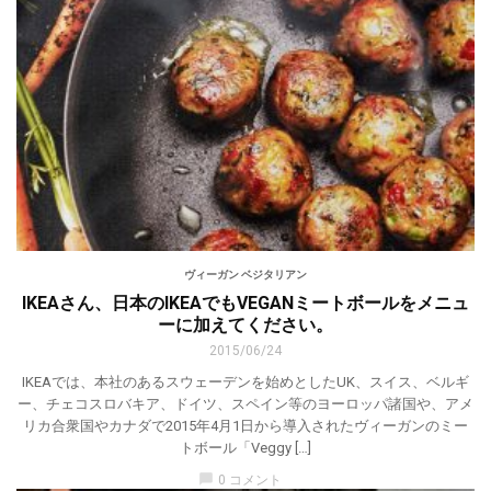
ヴィーガン ベジタリアン
IKEAさん、日本のIKEAでもVEGANミートボールをメニュ
ーに加えてください。
2015/06/24
IKEAでは、本社のあるスウェーデンを始めとしたUK、スイス、ベルギ
ー、チェコスロバキア、ドイツ、スペイン等のヨーロッパ諸国や、アメ
リカ合衆国やカナダで2015年4月1日から導入されたヴィーガンのミー
トボール「Veggy […]
chat_bubble
0 コメント