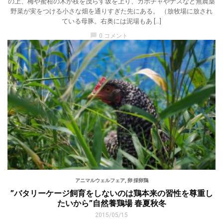
の上、梅や蜜柑の木が枝を茂らす坂を上り、カボチャやナスなど無農薬
野菜が実をつける小さな畑を通りすぎた先にある。 （放牧場に放され
ている母豚。右奥には泥場もあ […]
chat_bubble
0 コメント
アニマルウェルフェア
,
卵 採卵鶏
”バタリーケージ飼育をしないのは鶏本来の習性を尊重し
たいから”自然養鶏場 春夏秋冬
2015/05/15