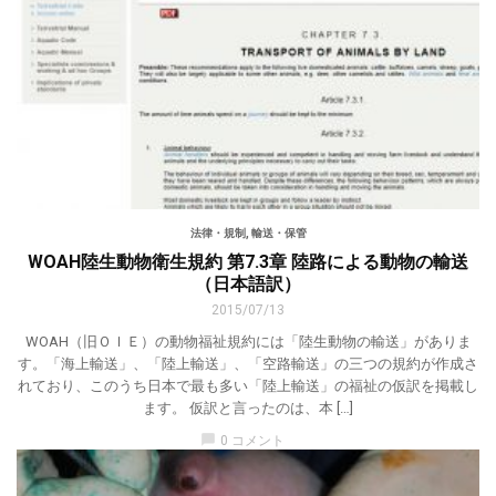
法律・規制
,
輸送・保管
WOAH陸生動物衛生規約 第7.3章 陸路による動物の輸送
（日本語訳）
2015/07/13
WOAH（旧ＯＩＥ）の動物福祉規約には「陸生動物の輸送」がありま
す。「海上輸送」、「陸上輸送」、「空路輸送」の三つの規約が作成さ
れており、このうち日本で最も多い「陸上輸送」の福祉の仮訳を掲載し
ます。 仮訳と言ったのは、本 […]
chat_bubble
0 コメント