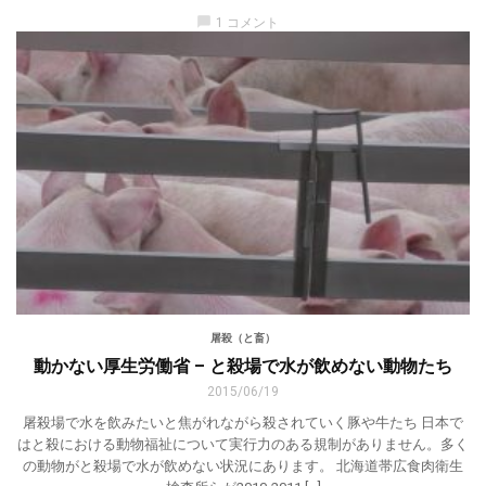
chat_bubble
1 コメント
屠殺（と畜）
動かない厚生労働省 – と殺場で水が飲めない動物たち
2015/06/19
屠殺場で水を飲みたいと焦がれながら殺されていく豚や牛たち 日本で
はと殺における動物福祉について実行力のある規制がありません。多く
の動物がと殺場で水が飲めない状況にあります。 北海道帯広食肉衛生