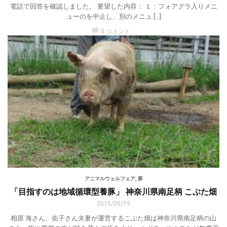
電話で回答を確認しました。 要望した内容： １：フォアグラ入りメニ
ューのを中止し、別のメニュ […]
chat_bubble
0 コメント
アニマルウェルフェア
,
豚
「目指すのは地域循環型養豚」 神奈川県南足柄 こぶた畑
2015/05/19
相原 海さん、佑子さん夫妻が運営するこぶた畑は神奈川県南足柄の山