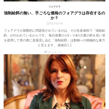
フォアグラ
強制給餌の無い、手ごろな価格のフォアグラは存在するの
か？
2015/10/18
フォアグラが国際的に問題視されているのは、その生産過程で「強制給
餌」が行われているからです。 毎日体重の1/3～1/4の大量の餌を長い管
を使用して胃の奥に直接流し込む「強制給餌」は動物への積極的な暴力
と言えます。 成城石 […]
chat_bubble
0 コメント