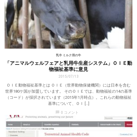
乳牛 ミルク用の牛
「アニマルウェルフェアと乳用牛生産システム」ＯＩＥ動
物福祉基準に意見
2015/07/13
ＯＩＥ動物福祉基準とは ＯＩＥ（世界動物保健機関）には日本を含む
世界180ケ国が加盟しています。 そのＯＩＥでは、動物福祉の14の基準
（コード）が採択されています（2015年1月時点）。これらの動物福祉
基準について、ＯＩ […]
chat_bubble
0 コメント