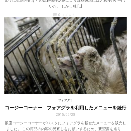
ルでは規制強化などの森林保護活動により森林破壊にはどめがかかって
いた。 しかし独 […]
chat_bubble
0 コメント
フォアグラ
コージーコーナー フォアグラを利用したメニューを続行
2015/05/28
銀座コージーコーナーがパスタにフォアグラを載せたメニューを販売し
ました。 この商品の内容の見直しをお願いするため、要望書を送り、