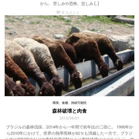
から。 苦しみや恐怖、悲しみ […]
chat_bubble
0 コメント
環境、食糧、持続可能性
森林破壊と肉食
2015/06/01
ブラジルの森林伐採。2014年から一年間で前年比の二倍に。 1990年か
ら2010年にかけて、世界の熱帯雨林が62％も消滅した一方で、ブラジ