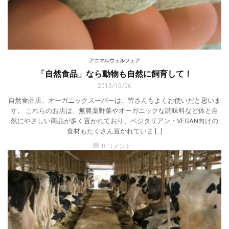
アニマルウェルフェア
「自然食品」なら動物も自然に飼育して！
2015/10/06
自然食品店、オーガニックスーパーは、皆さんもよくお使いだと思いま
す。 これらのお店は、無農薬野菜やオーガニックな調味料など体と自
然にやさしい商品が多く置かれており、ベジタリアン・VEGAN向けの
食材もたくさん置かれていま […]
chat_bubble
0 コメント