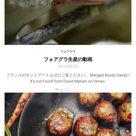
フォアグラ
フォアグラ生産の動画
2015/09/23
フランスのサンドアートもぜひご覧ください。 Mangez Buvez Gavez /
It’s not Food! from David Myriam on Vimeo.
chat_bubble
0 コメント