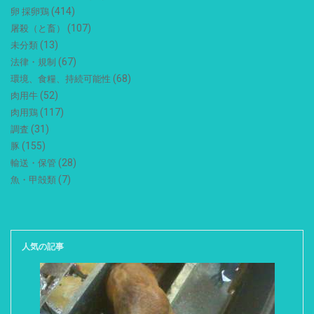
(414)
卵 採卵鶏
(107)
屠殺（と畜）
(13)
未分類
(67)
法律・規制
(68)
環境、食糧、持続可能性
(52)
肉用牛
(117)
肉用鶏
(31)
調査
(155)
豚
(28)
輸送・保管
(7)
魚・甲殻類
人気の記事