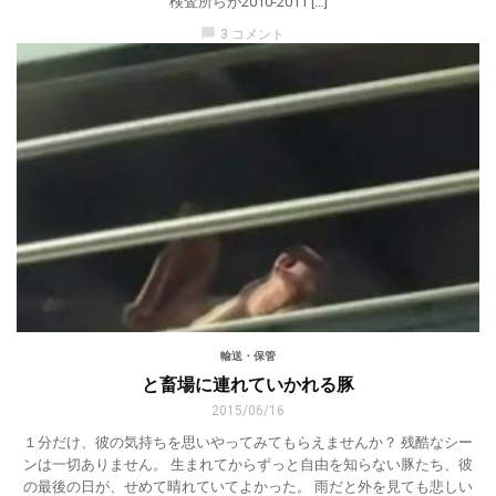
検査所らが2010-2011 […]
chat_bubble
3 コメント
輸送・保管
と畜場に連れていかれる豚
2015/06/16
１分だけ、彼の気持ちを思いやってみてもらえませんか？ 残酷なシー
ンは一切ありません。 生まれてからずっと自由を知らない豚たち、彼
の最後の日が、せめて晴れていてよかった。 雨だと外を見ても悲しい