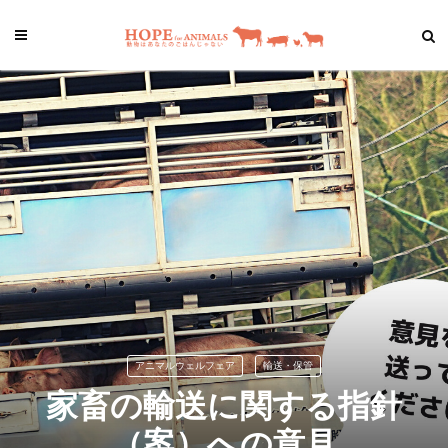
アニマルウェルフェア
輸送・保管
家畜の輸送に関する指針
（案）への意見