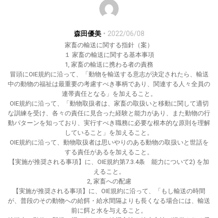
森田優美
2022/06/08
家畜の輸送に関する指針（案）
１ 家畜の輸送に関する基本事項
1, 家畜の輸送に携わる者の責務
冒頭にOIE規約に沿って、「動物を輸送する意志が決定されたら、輸送
中の動物の福祉は最重要の考慮すべき事柄であり、関連する人々全員の
連帯責任となる」を加えること。
OIE規約に沿って、「動物取扱者は、家畜の取扱いと移動に関して適切
な訓練を受け、各々の責任に見合った経験と能力があり、また動物の行
動パターンを知っており、実行すべき職務に必要な根本的な原則を理解
していること」を加えること。
OIE規約に沿って、動物取扱者は思いやりのある動物の取扱いと世話を
する責任があるを加えること。
【実施が推奨される事項】に、OIE規約第7.3.4条 能力について2) を加
えること。
2, 家畜への配慮
【実施が推奨される事項】に、OIE規約に沿って、「もし輸送の時間
が、普段のその動物への給餌・給水間隔よりも長くなる場合には、輸送
前に餌と水を与えること。