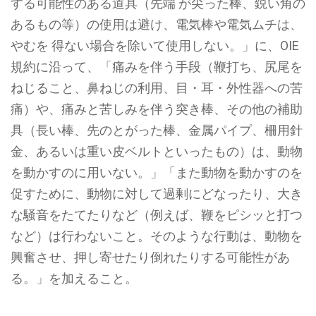
する可能性のある道具（先端 が尖った棒、鋭い角の
あるもの等）の使用は避け、電気棒や電気ムチは、
やむを 得ない場合を除いて使用しない。」に、OIE
規約に沿って、
「痛みを伴う手段（鞭打ち、尻尾を
ねじること、鼻ねじの利用、目・耳・外性器への苦
痛）や、痛みと苦しみを伴う突き棒、その他の補助
具（長い棒、先のとがった棒、金属パイプ、柵用針
金、あるいは重い皮ベルトといったもの）は、動物
を動かすのに用いない。」「また動物を動かすのを
促すために、動物に対して過剰にどなったり、大き
な騒音をたてたりなど（例えば、鞭をピシッと打つ
など）は行わないこと。そのような行動は、動物を
興奮させ、押し寄せたり倒れたりする可能性があ
る。」
を加えること。