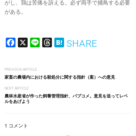
がし、鶏は苦痛を訴える。必ず両手で捕鳥する必要
がある。
Facebook
X
Line
Threads
Hatena
SHARE
PREVIOUS ARTICLE
家畜の農場内における殺処分に関する指針（案）への意見
NEXT ARTICLE
農林水産省が作った飼養管理指針、パブコメ。意見を送ってレベ
ルをあげよう
1 コメント