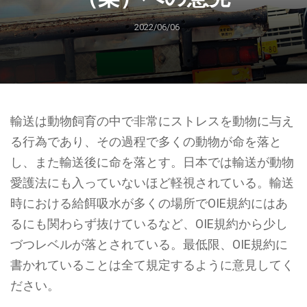
2022/06/06
輸送は動物飼育の中で非常にストレスを動物に与え
る行為であり、その過程で多くの動物が命を落と
し、また輸送後に命を落とす。日本では輸送が動物
愛護法にも入っていないほど軽視されている。輸送
時における給餌吸水が多くの場所でOIE規約にはあ
るにも関わらず抜けているなど、OIE規約から少し
づつレベルが落とされている。最低限、OIE規約に
書かれていることは全て規定するように意見してく
ださい。