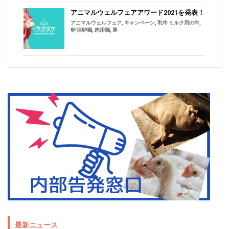
アニマルウェルフェアアワード2021を発表！
アニマルウェルフェア
,
キャンペーン
,
乳牛 ミルク用の牛
,
卵 採卵鶏
,
肉用鶏
,
豚
最新ニュース