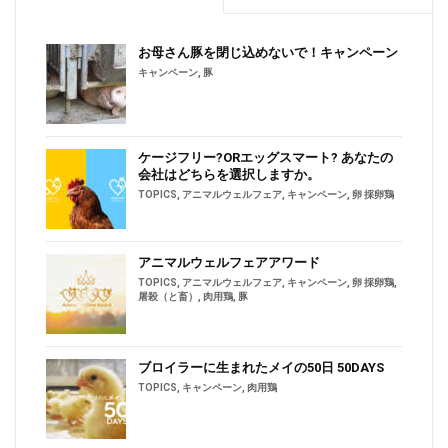
お母さん豚を閉じ込めないで！キャンペーン
キャンペーン
,
豚
ケージフリー?ORエッグスマート? あなたの
会社はどちらを選択しますか。
TOPICS
,
アニマルウェルフェア
,
キャンペーン
,
卵 採卵鶏
アニマルウェルフェアアワード
TOPICS
,
アニマルウェルフェア
,
キャンペーン
,
卵 採卵鶏
,
屠殺（と畜）
,
肉用鶏
,
豚
ブロイラーに生まれたメイの50日 50DAYS
TOPICS
,
キャンペーン
,
肉用鶏