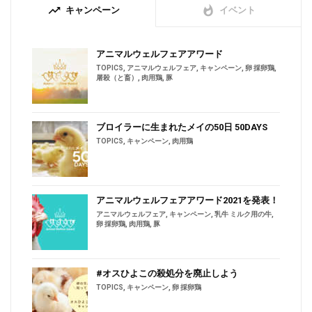
trending_up
whatshot
キャンペーン
イベント
アニマルウェルフェアアワード
TOPICS
,
アニマルウェルフェア
,
キャンペーン
,
卵 採卵鶏
,
屠殺（と畜）
,
肉用鶏
,
豚
ブロイラーに生まれたメイの50日 50DAYS
TOPICS
,
キャンペーン
,
肉用鶏
アニマルウェルフェアアワード2021を発表！
アニマルウェルフェア
,
キャンペーン
,
乳牛 ミルク用の牛
,
卵 採卵鶏
,
肉用鶏
,
豚
#オスひよこの殺処分を廃止しよう
TOPICS
,
キャンペーン
,
卵 採卵鶏