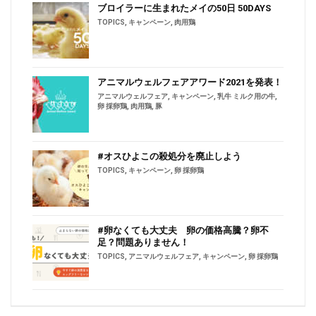
ブロイラーに生まれたメイの50日 50DAYS
TOPICS
,
キャンペーン
,
肉用鶏
アニマルウェルフェアアワード2021を発表！
アニマルウェルフェア
,
キャンペーン
,
乳牛 ミルク用の牛
,
卵 採卵鶏
,
肉用鶏
,
豚
#オスひよこの殺処分を廃止しよう
TOPICS
,
キャンペーン
,
卵 採卵鶏
#卵なくても大丈夫 卵の価格高騰？卵不
足？問題ありません！
TOPICS
,
アニマルウェルフェア
,
キャンペーン
,
卵 採卵鶏