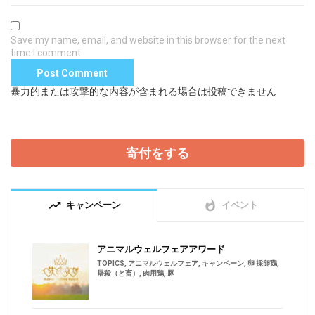
Save my name, email, and website in this browser for the next
time I comment.
暴力的または攻撃的な内容が含まれる場合は投稿できません
寄付をする
trending_up
whatshot
キャンペーン
イベント
アニマルウェルフェアアワード
TOPICS
,
アニマルウェルフェア
,
キャンペーン
,
卵 採卵鶏
,
屠殺（と畜）
,
肉用鶏
,
豚