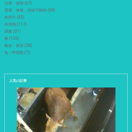
(67)
法律・規制
(68)
環境、食糧、持続可能性
(52)
肉用牛
(117)
肉用鶏
(31)
調査
(155)
豚
(28)
輸送・保管
(7)
魚・甲殻類
人気の記事