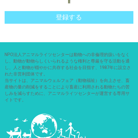
登録する
NPO法人アニマルライツセンターは動物への非倫理的扱いをなく
し、動物が動物らしくいられるような権利と尊厳を守る活動を通
し、人と動物が穏やかに共存する社会を目指す、1987年に設立さ
れた非営利団体です。
当サイトは、アニマルウェルフェア（動物福祉）を向上させ、畜
産物の量の削減をすることにより畜産に利用される動物たちの苦
しみを減らすために、アニマルライツセンターが運営する専用サ
イトです。