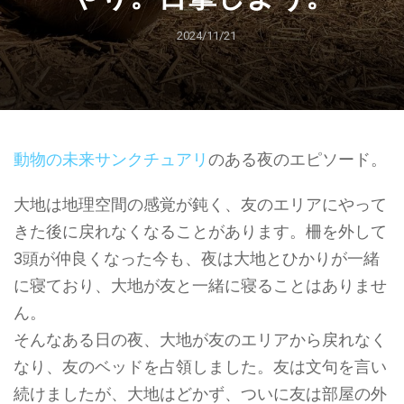
2024/11/21
動物の未来サンクチュアリ
のある夜のエピソード。
大地は地理空間の感覚が鈍く、友のエリアにやって
きた後に戻れなくなることがあります。柵を外して
3頭が仲良くなった今も、夜は大地とひかりが一緒
に寝ており、大地が友と一緒に寝ることはありませ
ん。
そんなある日の夜、大地が友のエリアから戻れなく
なり、友のベッドを占領しました。友は文句を言い
続けましたが、大地はどかず、ついに友は部屋の外