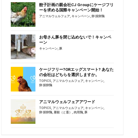
餃子計画の親会社CJ Groupにケージフリ
ーを求める国際キャンペーン開始！
アニマルウェルフェア
,
キャンペーン
,
卵 採卵鶏
お母さん豚を閉じ込めないで！キャンペ
ーン
キャンペーン
,
豚
ケージフリー?ORエッグスマート? あなた
の会社はどちらを選択しますか。
TOPICS
,
アニマルウェルフェア
,
キャンペーン
,
卵 採卵鶏
アニマルウェルフェアアワード
TOPICS
,
アニマルウェルフェア
,
キャンペーン
,
卵 採卵鶏
,
屠殺（と畜）
,
肉用鶏
,
豚