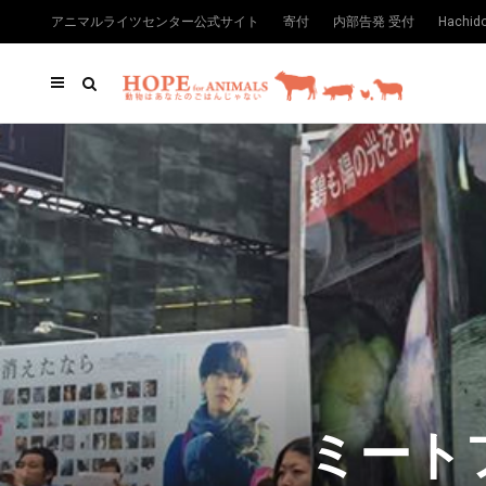
アニマルライツセンター公式サイト
寄付
内部告発 受付
Hachi
ミート