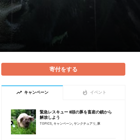
寄付をする
trending_up
whatshot
キャンペーン
イベント
緊急レスキュー 8頭の豚を畜産の鎖から
解放しよう
TOPICS
,
キャンペーン
,
サンクチュアリ
,
豚