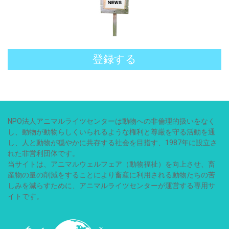
登録する
NPO法人アニマルライツセンターは動物への非倫理的扱いをなく
し、動物が動物らしくいられるような権利と尊厳を守る活動を通
し、人と動物が穏やかに共存する社会を目指す、1987年に設立さ
れた非営利団体です。
当サイトは、アニマルウェルフェア（動物福祉）を向上させ、畜
産物の量の削減をすることにより畜産に利用される動物たちの苦
しみを減らすために、アニマルライツセンターが運営する専用サ
イトです。