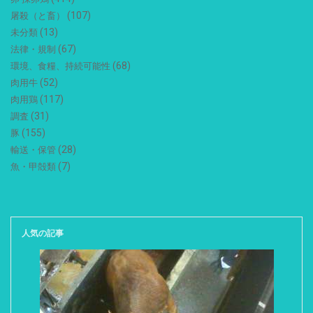
(107)
屠殺（と畜）
(13)
未分類
(67)
法律・規制
(68)
環境、食糧、持続可能性
(52)
肉用牛
(117)
肉用鶏
(31)
調査
(155)
豚
(28)
輸送・保管
(7)
魚・甲殻類
人気の記事