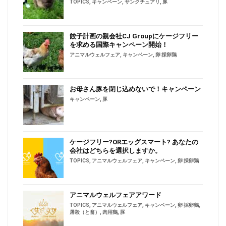
TOPICS
,
キャンペーン
,
サンクチュアリ
,
豚
餃子計画の親会社CJ Groupにケージフリー
を求める国際キャンペーン開始！
アニマルウェルフェア
,
キャンペーン
,
卵 採卵鶏
お母さん豚を閉じ込めないで！キャンペーン
キャンペーン
,
豚
ケージフリー?ORエッグスマート? あなたの
会社はどちらを選択しますか。
TOPICS
,
アニマルウェルフェア
,
キャンペーン
,
卵 採卵鶏
アニマルウェルフェアアワード
TOPICS
,
アニマルウェルフェア
,
キャンペーン
,
卵 採卵鶏
,
屠殺（と畜）
,
肉用鶏
,
豚