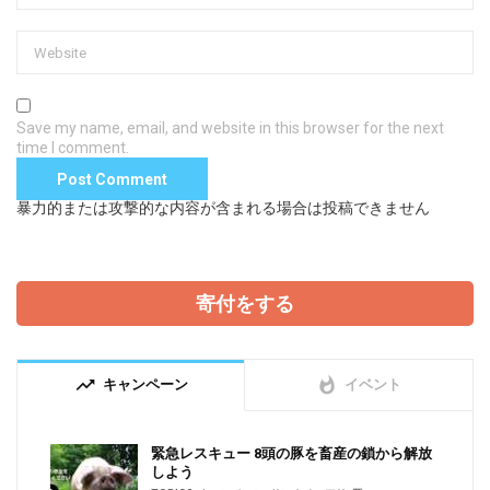
Save my name, email, and website in this browser for the next
time I comment.
暴力的または攻撃的な内容が含まれる場合は投稿できません
寄付をする
trending_up
whatshot
キャンペーン
イベント
緊急レスキュー 8頭の豚を畜産の鎖から解放
しよう