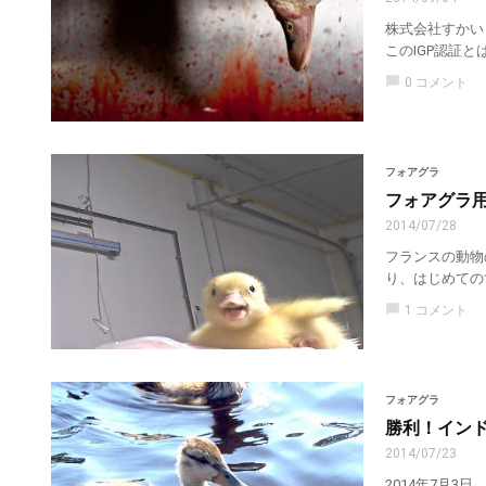
株式会社すかい
このIGP認証と
chat_bubble
0 コメント
フォアグラ
フォアグラ
2014/07/28
フランスの動物
り、はじめての
chat_bubble
1 コメント
フォアグラ
勝利！イン
2014/07/23
2014年7月