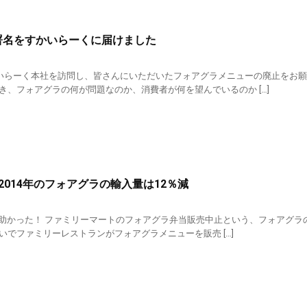
人の署名をすかいらーくに届けました
かいらーく本社を訪問し、皆さんにいただいたフォアグラメニューの廃止をお
き、フォアグラの何が問題なのか、消費者が何を望んでいるのか […]
ws!2014年のフォアグラの輸入量は12％減
の鳥が助かった！ ファミリーマートのフォアグラ弁当販売中止という、フォアグ
いでファミリーレストランがフォアグラメニューを販売 […]