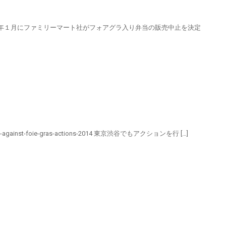
AS）です。 今年１月にファミリーマート社がフォアグラ入り弁当の販売中止を決定
gainst-foie-gras-actions-2014 東京渋谷でもアクションを行 […]