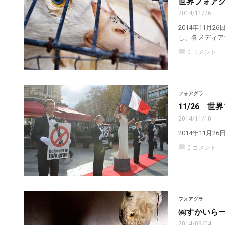
世界フォアグ
2014/11/26
2014年11月
し、各メディアで
chat_bubble
0 コメント
フォアグラ
11/26 
2014/11/10
2014年11月26日
chat_bubble
0 コメント
フォアグラ
㈱すかいらー
2014/09/04