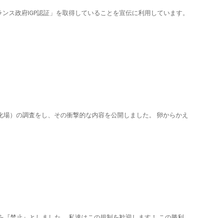
ンス政府IGP認証」を取得していることを宣伝に利用しています。
化場）の調査をし、その衝撃的な内容を公開しました。 卵からかえ
を『禁止』としました。 私達はこの規制を歓迎します！ この勝利