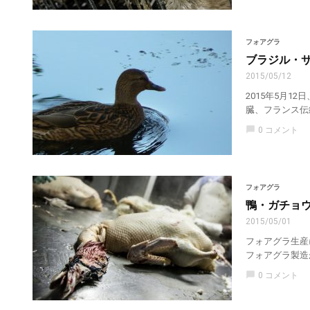
フォアグラ
ブラジル・
2015/05/12
2015年5月1
臓、フランス伝
chat_bubble
0 コメント
フォアグラ
鴨・ガチョ
2015/05/01
フォアグラ生産にお
フォアグラ製造が
chat_bubble
0 コメント