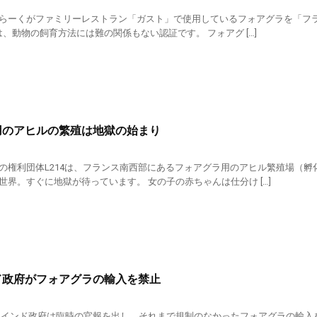
らーくがファミリーレストラン「ガスト」で使用しているフォアグラを「フラ
は、動物の飼育方法には難の関係もない認証です。 フォアグ […]
用のアヒルの繁殖は地獄の始まり
の権利団体L214は、フランス南西部にあるフォアグラ用のアヒル繁殖場（孵
世界。すぐに地獄が待っています。 女の子の赤ちゃんは仕分け […]
ド政府がフォアグラの輸入を禁止
3日、インド政府は臨時の官報を出し、それまで規制のなかったフォアグラの輸入