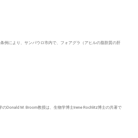
2013の条例により、サンパウロ市内で、フォアグラ（アヒルの脂肪質の肝
d M. Broom教授は、生物学博士Irene Rochlitz博士の共著で