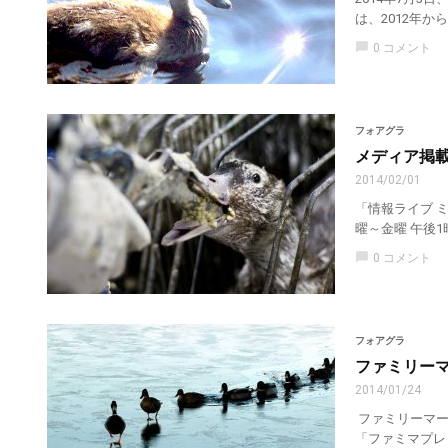
は、2012年から行
chat_bubble
0 コメント
フォアグラ
メディア掲載情
2014/02/01
「情報ライブ 
曜～金曜 午後1時
chat_bubble
0 コメント
フォアグラ
ファミリー
2014/01/24
ファミリーマー
「ファミマプレ