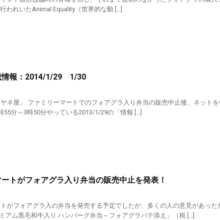
われいたAnimal Equality（世界的な動 […]
報：2014/1/29 1/30
ミヤネ屋」 ファミリーマートでのフォアグラ入り弁当の販売中止後、ネット
55分～3時50分やっている2013/1/29の「情報 […]
マートがフォアグラ入り弁当の販売中止を発表！
トがフォアグラ入の弁当を発売する予定でしたが、多くの人の意見があった
ミアム黒毛和牛入り ハンバーグ弁当～フォアグラパテ添え」（税 […]