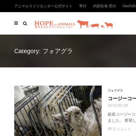
アニマルライツセンター公式サイト
寄付
内部告発 受付
Hachi
Category: フォアグラ
フォアグラ
コージーコ
2015/05/28
銀座コージーコ
ました。 要望
chat_bubble
0 コメント