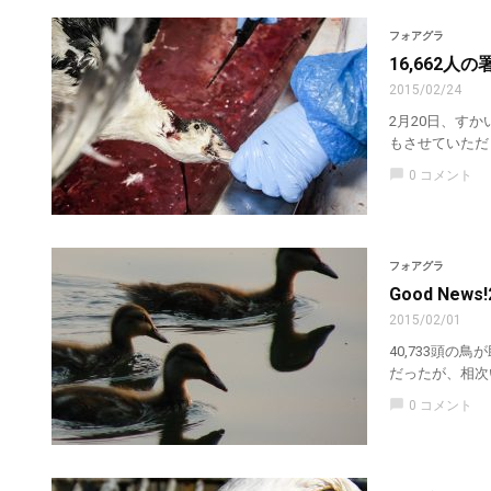
フォアグラ
16,662
2015/02/24
2月20日、す
もさせていただ
chat_bubble
0 コメント
フォアグラ
Good Ne
2015/02/01
40,733頭
だったが、相次
chat_bubble
0 コメント