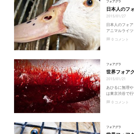
フォアグラ
日本人のフ
2015/01/27
日本人のフォア
アニマルライツセ
chat_bubble
0 コメント
フォアグラ
世界フォアグ
2015/01/21
あひるに無理や
は東京渋谷で行
chat_bubble
0 コメント
フォアグラ