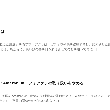
とは
肥えた肝臓」を表すフォアグラは、ガチョウや鴨を強制飼育し、肥大させた病
餌とは、鳥たちに、長い鉄の棒を口をあけさせてのどを通って胃に […]
ws!：Amazon UK フォアグラの取り扱いをやめる
月3日、英国のAmazonは、動物の権利団体の運動により、Webサイトでのフ
に、英国の団体viva!が10000名以上の […]