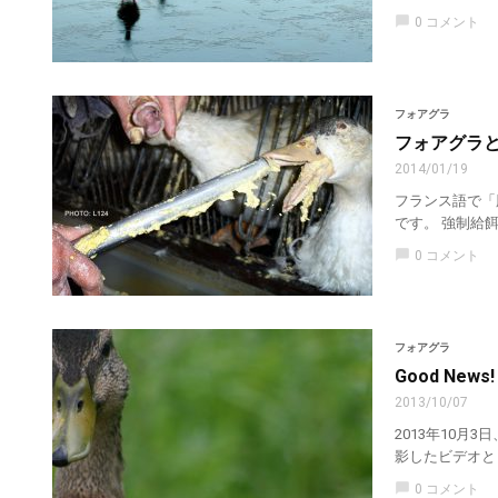
chat_bubble
0 コメント
フォアグラ
フォアグラ
2014/01/19
フランス語で「
です。 強制給
chat_bubble
0 コメント
フォアグラ
Good Ne
2013/10/07
2013年10
影したビデオととも
chat_bubble
0 コメント