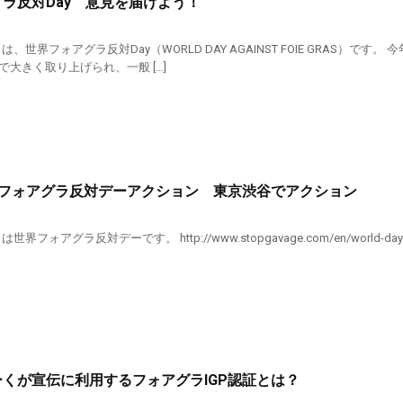
ラ反対Day 意見を届けよう！
26日は、世界フォアグラ反対Day（WORLD DAY AGAINST FOIE GR
大きく取り上げられ、一般 […]
世界フォアグラ反対デーアクション 東京渋谷でアクション
は世界フォアグラ反対デーです。 http://www.stopgavage.com/en/world-day-a
くが宣伝に利用するフォアグラIGP認証とは？