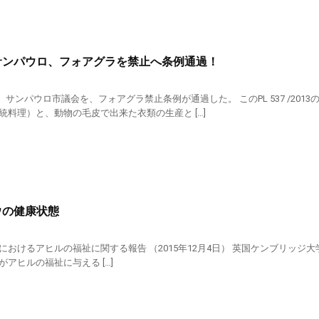
サンパウロ、フォアグラを禁止へ条例通過！
2日、サンパウロ市議会を、フォアグラ禁止条例が通過した。 このPL 537 /
統料理）と、動物の毛皮で出来た衣類の生産と […]
ウの健康状態
けるアヒルの福祉に関する報告 （2015年12月4日） 英国ケンブリッジ大学のDonal
アヒルの福祉に与える […]