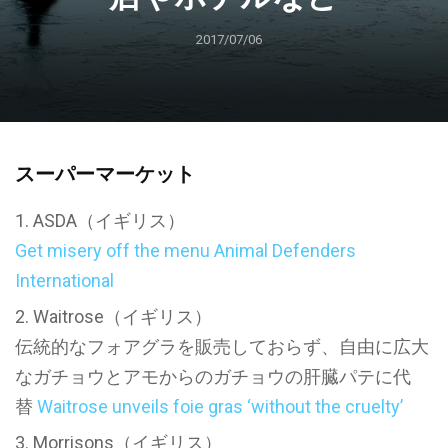
2017/07/06
スーパーマーケット
ASDA（イギリス）
Get misery off the menu Animal Defenders
International
Waitrose（イギリス）
伝統的なフォアグラを販売しておらず、自由に広大
なガチョウとアモからのガチョウの肝臓パテに代
替
Waitrose unveils foie gras ‘without the cruelty’
Morrisons（イギリス）