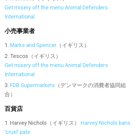
Get misery off the menu Animal Defenders
International
小売事業者
Marks and Spencer
（イギリス）
Tescos（イギリス）
Get misery off the menu Animal Defenders
International
FDB Supermarkets
（デンマークの消費者協同組
合）
百貨店
Harvey Nichols（イギリス）
Harvey Nichols bans
‘cruel’ pate