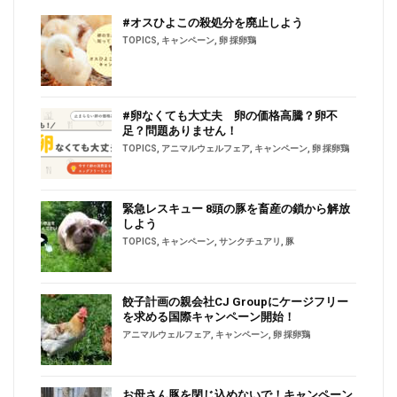
#オスひよこの殺処分を廃止しよう
TOPICS
,
キャンペーン
,
卵 採卵鶏
#卵なくても大丈夫 卵の価格高騰？卵不
足？問題ありません！
TOPICS
,
アニマルウェルフェア
,
キャンペーン
,
卵 採卵鶏
緊急レスキュー 8頭の豚を畜産の鎖から解放
しよう
TOPICS
,
キャンペーン
,
サンクチュアリ
,
豚
餃子計画の親会社CJ Groupにケージフリー
を求める国際キャンペーン開始！
アニマルウェルフェア
,
キャンペーン
,
卵 採卵鶏
お母さん豚を閉じ込めないで！キャンペーン