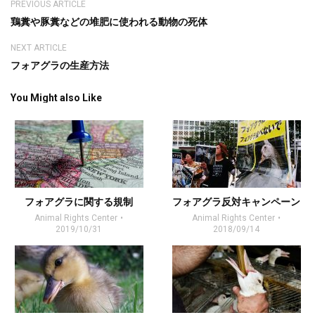
PREVIOUS ARTICLE
鶏糞や豚糞などの堆肥に使われる動物の死体
NEXT ARTICLE
フォアグラの生産方法
You Might also Like
フォアグラに関する規制
フォアグラ反対キャンペーン
Animal Rights Center
Animal Rights Center
2019/10/31
2018/09/14