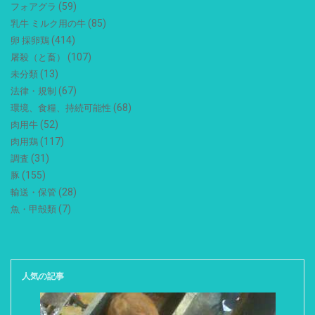
(59)
フォアグラ
(85)
乳牛 ミルク用の牛
(414)
卵 採卵鶏
(107)
屠殺（と畜）
(13)
未分類
(67)
法律・規制
(68)
環境、食糧、持続可能性
(52)
肉用牛
(117)
肉用鶏
(31)
調査
(155)
豚
(28)
輸送・保管
(7)
魚・甲殻類
人気の記事