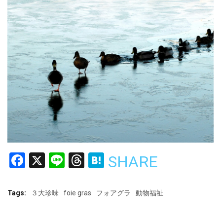
Facebook
X
Line
Threads
Hatena
SHARE
Tags:
３大珍味
foie gras
フォアグラ
動物福祉