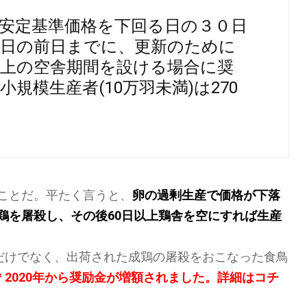
安定基準価格を下回る日の３０日
る日の前日までに、更新のために
以上の空舎期間を設ける場合に奨
小規模生産者(10万羽未満)は270
ことだ。平たく言うと、
卵の過剰生産で価格が下落
鶏を屠殺し、その後60日以上鶏舎を空にすれば
生産
るだけでなく、出荷された成鶏の屠殺をおこなった食鳥
＊2020年から奨励金が増額されました。詳細は
コチ