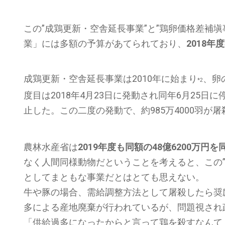
この”成鶏更新・空舎延長事業”と”鶏卵価格差補
業」には多額の予算があてられており、
2018年
成鶏更新・空舎延長事業は2010年に始まり
、卵
*2
度目は2018年4月23日に発動され同年6月25日に
止した。この二度の発動で、約985万4000羽が
農林水産省は
2019年度も同額の48億6200万
なく人間同様動物だということを考えると、この
としてまともな事業だとはとても思えない。
牛や豚の場合、需給調整方法として屠殺したら奨
多による産地廃棄が行われているが、問題視され
「供給過多になったからと言って鶏を殺すなんて