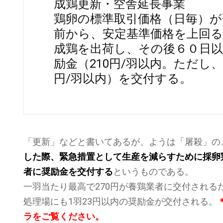
成鶏更新・空舎延長事業
鶏卵の標準取引価格（日毎）が
前から、安定基準価格を上回
成鶏を出荷し、その後６０日
励金（210円/羽以内。ただし、
円/羽以内）を交付する。
「更新」などと書いてあるが、ようは「屠殺」の
した際、緊急措置として生産を減らすために採卵
者に奨励金を交付する
というものである。
一羽当たり最高で270円が養鶏業者に交付され
処理場にも1羽23円以内の奨励金が交付される。
ラ
をご覧ください。