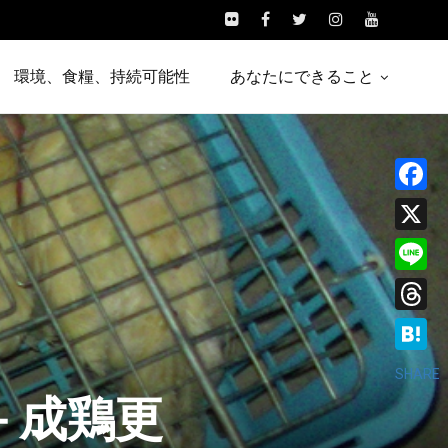
環境、食糧、持続可能性
あなたにできること
Facebo
X
Line
Threads
Hatena
SHARE
－成鶏更