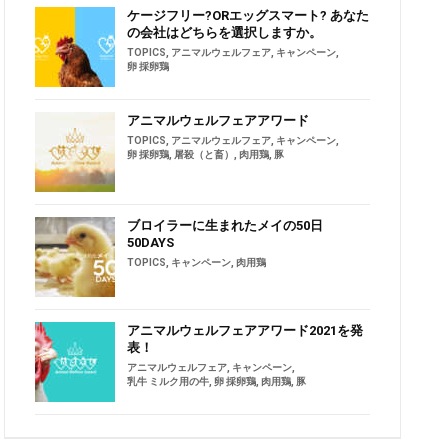
ケージフリー?ORエッグスマート? あなた
の会社はどちらを選択しますか。
TOPICS
,
アニマルウェルフェア
,
キャンペーン
,
卵 採卵鶏
アニマルウェルフェアアワード
TOPICS
,
アニマルウェルフェア
,
キャンペーン
,
卵 採卵鶏
,
屠殺（と畜）
,
肉用鶏
,
豚
ブロイラーに生まれたメイの50日
50DAYS
TOPICS
,
キャンペーン
,
肉用鶏
アニマルウェルフェアアワード2021を発
表！
アニマルウェルフェア
,
キャンペーン
,
乳牛 ミルク用の牛
,
卵 採卵鶏
,
肉用鶏
,
豚