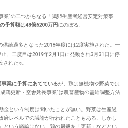
塡事業”の二つからなる「鶏卵生産者経営安定対策事
度の予算額は48億6200万円
にのぼる。
の供給過多となった2018年度には2度実施された。一
停止、二度目は2019年2月1日に発動され3月31日に停
屠殺された
。
*3
円を同事業に予算にあてている
が、鶏は無機物や野菜では
”成鶏更新・空舎延長事業”は農畜産物の需給調整方法
励金という制度は聞いたことが無い。野菜は生産過
政府レベルでの議論が行われたこともある。しかし
」という議論はない。鶏の屠殺を「更新」などとい