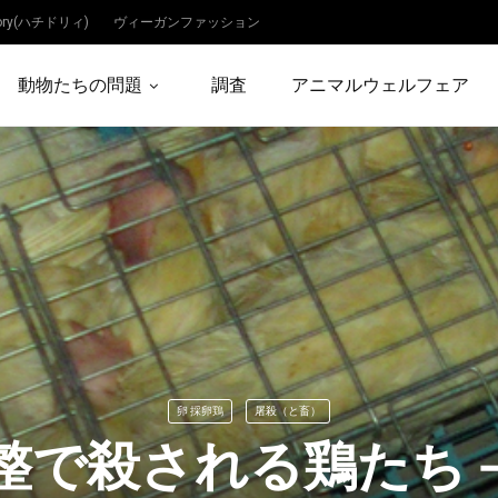
dory(ハチドリィ)
ヴィーガンファッション
動物たちの問題
調査
アニマルウェルフェア
卵 採卵鶏
屠殺（と畜）
整で殺される鶏たち