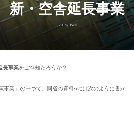
新・空舎延長事業
2019/05/30
延長事業
をご存知だろうか？
策事業」の一つで、同省の資料
には次のように書か
*1