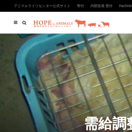
アニマルライツセンター公式サイト
寄付
内部告発 受付
Hachi
需給調