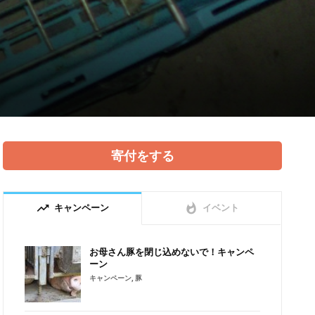
寄付をする
trending_up
whatshot
キャンペーン
イベント
お母さん豚を閉じ込めないで！キャンペ
ーン
キャンペーン
,
豚