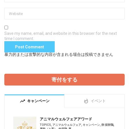
Save my name, email, and website in this browser for the next
time I comment.
暴力的または攻撃的な内容が含まれる場合は投稿できません
寄付をする
trending_up
whatshot
キャンペーン
イベント
アニマルウェルフェアアワード
TOPICS
,
アニマルウェルフェア
,
キャンペーン
,
卵 採卵鶏
,
屠殺（と畜）
,
肉用鶏
,
豚