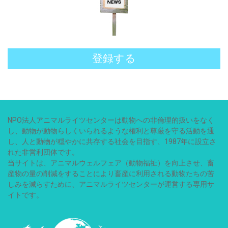
登録する
NPO法人アニマルライツセンターは動物への非倫理的扱いをなく
し、動物が動物らしくいられるような権利と尊厳を守る活動を通
し、人と動物が穏やかに共存する社会を目指す、1987年に設立さ
れた非営利団体です。
当サイトは、アニマルウェルフェア（動物福祉）を向上させ、畜
産物の量の削減をすることにより畜産に利用される動物たちの苦
しみを減らすために、アニマルライツセンターが運営する専用サ
イトです。