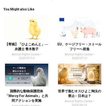
You Might also Like
【寄稿】「ひよこめんと」―
EU、ケージフリー・ストール
弁護士 青木敦子
フリーへ前進
Animal Rights Center
Animal Rights Center
2026/07/14
2026/07/13
国際的な動物保護団体
世界で進むオスひよこ淘汰の
「Mercy For Animals」と共
禁止─ 日本は？
同アクションを実施
Animal Rights Center
2026/06/15