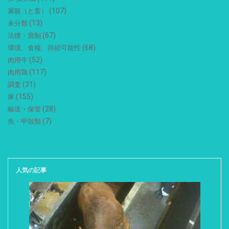
(107)
屠殺（と畜）
(13)
未分類
(67)
法律・規制
(68)
環境、食糧、持続可能性
(52)
肉用牛
(117)
肉用鶏
(31)
調査
(155)
豚
(28)
輸送・保管
(7)
魚・甲殻類
人気の記事