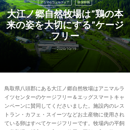
アニマルウェルフェア
卵 採卵鶏
大江ノ郷自然牧場は”鶏の本
来の姿を大切にする”ケージ
フリー
2020/10/19
鳥取県八頭郡にある大江ノ郷自然牧場はアニマルラ
イツセンターのケージフリー＆エッグスマートキャ
ンペーンに賛同してくださいました。施設内のレス
トラン・カフェ・スイーツなどお土産物に使用され
ている卵はすべてケージフリーです。牧場内の平飼