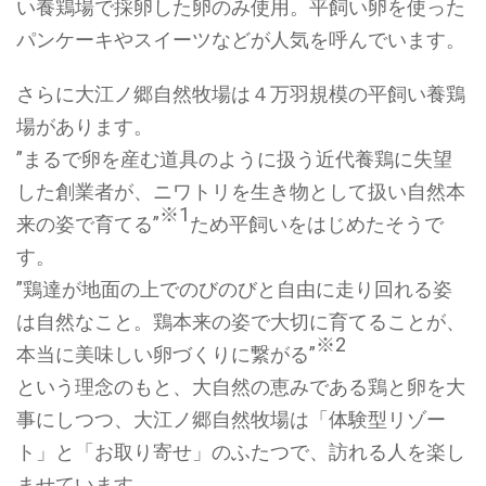
い養鶏場で採卵した卵のみ使用。平飼い卵を使った
パンケーキやスイーツなどが人気を呼んでいます。
さらに大江ノ郷自然牧場は４万羽規模の平飼い養鶏
場があります。
”まるで卵を産む道具のように扱う近代養鶏に失望
した創業者が、ニワトリを生き物として扱い自然本
※1
来の姿で育てる”
ため平飼いをはじめたそうで
す。
”鶏達が地面の上でのびのびと自由に走り回れる姿
は自然なこと。鶏本来の姿で大切に育てることが、
※2
本当に美味しい卵づくりに繋がる”
という理念のもと、大自然の恵みである鶏と卵を大
事にしつつ、大江ノ郷自然牧場は「体験型リゾー
ト」と「お取り寄せ」のふたつで、訪れる人を楽し
ませています。