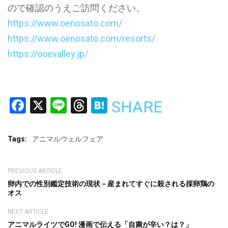
ので確認のうえご訪問ください。
https://www.oenosato.com/
https://www.oenosato.com/resorts/
https://ooevalley.jp/
Facebook
X
Line
Threads
Hatena
SHARE
Tags:
アニマルウェルフェア
PREVIOUS ARTICLE
卵内での性別鑑定技術の現状－産まれてすぐに殺される採卵鶏の
オス
NEXT ARTICLE
アニマルライツでGO! 漫画で伝える「自粛が辛い？は？」