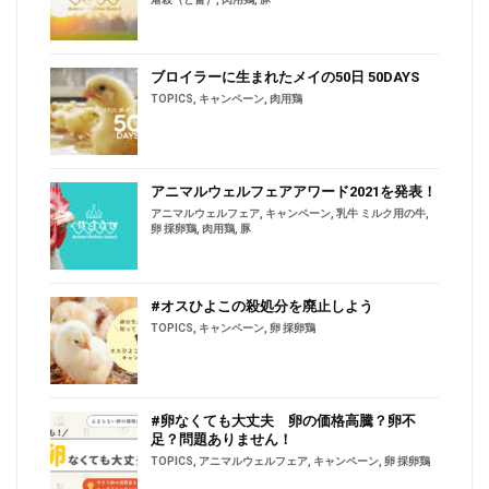
ブロイラーに生まれたメイの50日 50DAYS
TOPICS
,
キャンペーン
,
肉用鶏
アニマルウェルフェアアワード2021を発表！
アニマルウェルフェア
,
キャンペーン
,
乳牛 ミルク用の牛
,
卵 採卵鶏
,
肉用鶏
,
豚
#オスひよこの殺処分を廃止しよう
TOPICS
,
キャンペーン
,
卵 採卵鶏
#卵なくても大丈夫 卵の価格高騰？卵不
足？問題ありません！
TOPICS
,
アニマルウェルフェア
,
キャンペーン
,
卵 採卵鶏