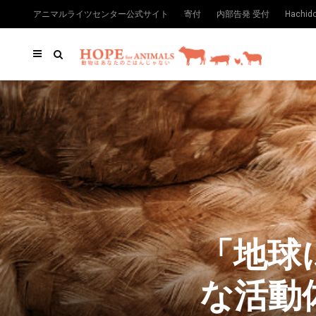
アニマルライツセンター公式サイト
寄付
内部告発 受付
Hachi
「地球
な活動