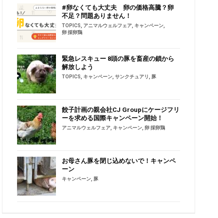
#卵なくても大丈夫 卵の価格高騰？卵
不足？問題ありません！
TOPICS
,
アニマルウェルフェア
,
キャンペーン
,
卵 採卵鶏
緊急レスキュー 8頭の豚を畜産の鎖から
解放しよう
TOPICS
,
キャンペーン
,
サンクチュアリ
,
豚
餃子計画の親会社CJ Groupにケージフリ
ーを求める国際キャンペーン開始！
アニマルウェルフェア
,
キャンペーン
,
卵 採卵鶏
お母さん豚を閉じ込めないで！キャンペ
ーン
キャンペーン
,
豚