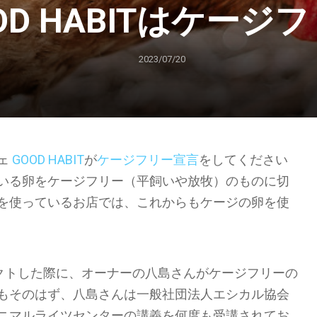
OD HABITはケージ
2023/07/20
ェ
GOOD HABIT
が
ケージフリー宣言
をしてください
いる卵をケージフリー（平飼いや放牧）のものに切
を使っているお店では、これからもケージの卵を使
ンタクトした際に、オーナーの八島さんがケージフリーの
もそのはず、八島さんは一般社団法人エシカル協会
ニマルライツセンターの講義を何度も受講されてお