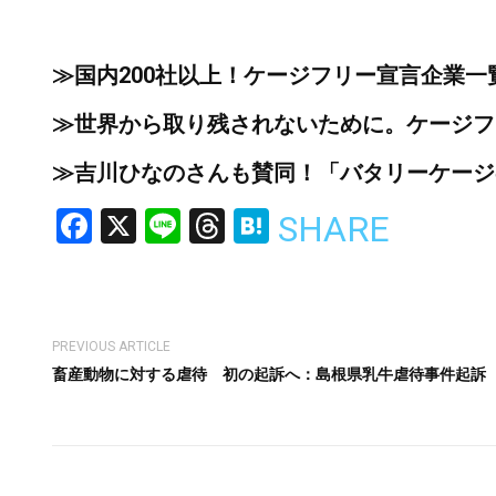
≫国内200社以上！ケージフリー宣言企業一
≫世界から取り残されないために。ケージフ
≫吉川ひなのさんも賛同！「バタリーケージ
Facebook
X
Line
Threads
Hatena
SHARE
PREVIOUS ARTICLE
畜産動物に対する虐待 初の起訴へ：島根県乳牛虐待事件起訴