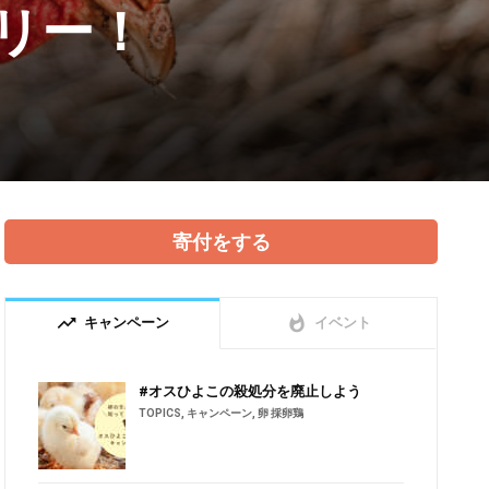
フリー！
寄付をする
trending_up
whatshot
キャンペーン
イベント
#オスひよこの殺処分を廃止しよう
TOPICS
,
キャンペーン
,
卵 採卵鶏