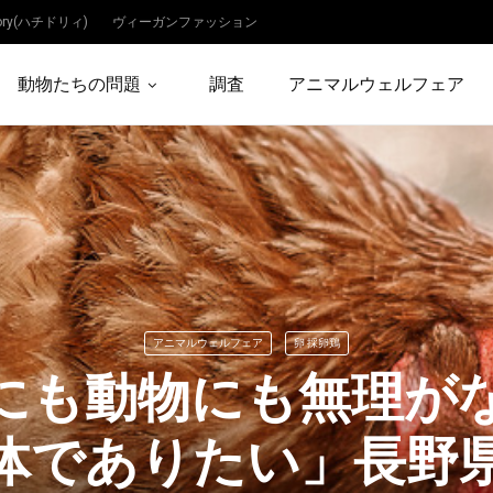
dory(ハチドリィ)
ヴィーガンファッション
動物たちの問題
調査
アニマルウェルフェア
アニマルウェルフェア
卵 採卵鶏
にも動物にも無理が
体でありたい」長野