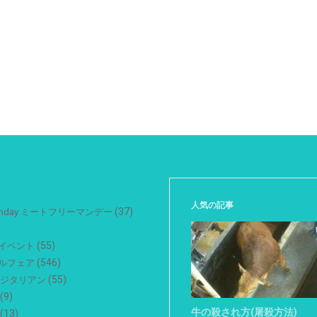
人気の記事
(37)
 Monday ミートフリーマンデー
(55)
イベント
(546)
ルフェア
(55)
ベジタリアン
(9)
牛の殺され方(屠殺方法)
(13)