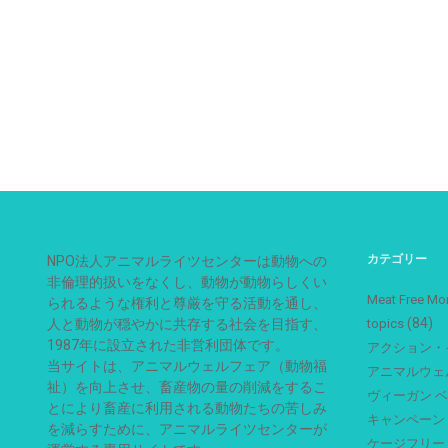
カテゴリー
NPO法人アニマルライツセンターは動物への
非倫理的扱いをなくし、動物が動物らしくい
Meat Free
られるような権利と尊厳を守る活動を通し、
(84)
人と動物が穏やかに共存する社会を目指す、
topics
1987年に設立された非営利団体です。
アクション・
当サイトは、アニマルウェルフェア（動物福
アニマルウェ
祉）を向上させ、畜産物の量の削減をするこ
ヴィーガン 
とにより畜産に利用される動物たちの苦しみ
キャンペーン
を減らすために、アニマルライツセンターが
ケージフリー