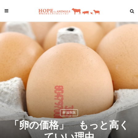
卵 採卵鶏
「卵の価格」 もっと高く
ていい理由