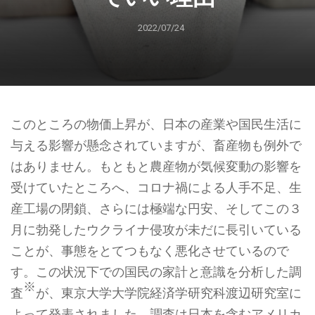
2022/07/24
このところの物価上昇が、日本の産業や国民生活に
与える影響が懸念されていますが、畜産物も例外で
はありません。もともと農産物が気候変動の影響を
受けていたところへ、コロナ禍による人手不足、生
産工場の閉鎖、さらには極端な円安、そしてこの３
月に勃発したウクライナ侵攻が未だに長引いている
ことが、事態をとてつもなく悪化させているので
す。この状況下での国民の家計と意識を分析した調
※
査
が、東京大学大学院経済学研究科渡辺研究室に
よって発表されました。調査は日本を含むアメリカ