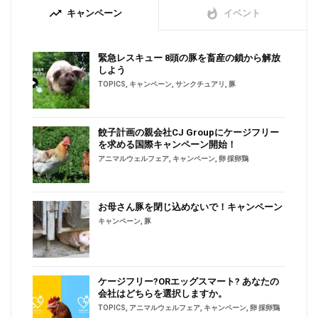
trending_up
whatshot
キャンペーン
イベント
緊急レスキュー 8頭の豚を畜産の鎖から解放
しよう
TOPICS
,
キャンペーン
,
サンクチュアリ
,
豚
餃子計画の親会社CJ Groupにケージフリー
を求める国際キャンペーン開始！
アニマルウェルフェア
,
キャンペーン
,
卵 採卵鶏
お母さん豚を閉じ込めないで！キャンペーン
キャンペーン
,
豚
ケージフリー?ORエッグスマート? あなたの
会社はどちらを選択しますか。
TOPICS
,
アニマルウェルフェア
,
キャンペーン
,
卵 採卵鶏