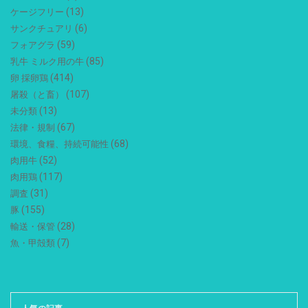
(13)
ケージフリー
(6)
サンクチュアリ
(59)
フォアグラ
(85)
乳牛 ミルク用の牛
(414)
卵 採卵鶏
(107)
屠殺（と畜）
(13)
未分類
(67)
法律・規制
(68)
環境、食糧、持続可能性
(52)
肉用牛
(117)
肉用鶏
(31)
調査
(155)
豚
(28)
輸送・保管
(7)
魚・甲殻類