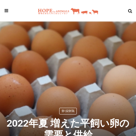
卵 採卵鶏
2022年夏 増えた平飼い卵の
需要と供給