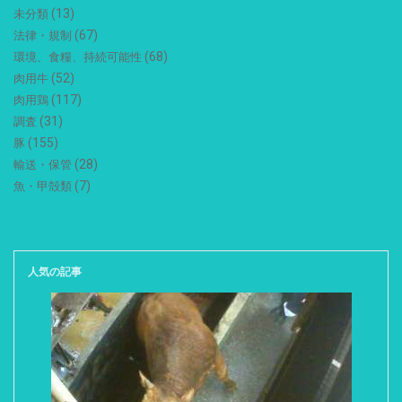
(13)
未分類
(67)
法律・規制
(68)
環境、食糧、持続可能性
(52)
肉用牛
(117)
肉用鶏
(31)
調査
(155)
豚
(28)
輸送・保管
(7)
魚・甲殻類
人気の記事