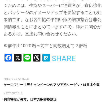
くためには、生協やスーパーに消費者が、宣伝強化
とパッケージのイメージアップを要望することも効
果的です。なお各生協の平飼い卵の増加割合は非公
開情報をもとにまとめていますので、詳細に関心が
ある方は、直接お問い合わせください。
※前年比100％増＝前年と同数増えて２倍増
Facebook
X
Line
Threads
Hatena
SHARE
PREVIOUS ARTICLE
ケージフリー世界キャンペーンのアジア初ターゲットは日本企業
NEXT ARTICLE
飼育密度が異常、日本の採卵養鶏場