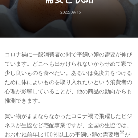
2022/09/15
コロナ禍に一般消費者の間で平飼い卵の需要が伸び
ています。どこへも出かけられないからせめて家で
少し良いものを食べたい。あるいは免疫力をつける
ために体によいものを取り入れたいという消費者の
心理が影響していることが、他の商品の動向からも
推測できます。
買い物がままならなかったコロナ禍で飛躍したビジ
ネスが生協など宅配事業ですが、全国の生協では、
※
おおむね前年比100％以上の平飼い卵の需要増
が