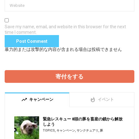
Save my name, email, and website in this browser for the next
time I comment.
暴力的または攻撃的な内容が含まれる場合は投稿できません
寄付をする
trending_up
whatshot
キャンペーン
イベント
緊急レスキュー 8頭の豚を畜産の鎖から解放
しよう
TOPICS
,
キャンペーン
,
サンクチュアリ
,
豚