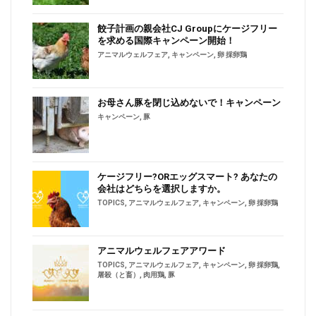
餃子計画の親会社CJ Groupにケージフリー
を求める国際キャンペーン開始！
アニマルウェルフェア
,
キャンペーン
,
卵 採卵鶏
お母さん豚を閉じ込めないで！キャンペーン
キャンペーン
,
豚
ケージフリー?ORエッグスマート? あなたの
会社はどちらを選択しますか。
TOPICS
,
アニマルウェルフェア
,
キャンペーン
,
卵 採卵鶏
アニマルウェルフェアアワード
TOPICS
,
アニマルウェルフェア
,
キャンペーン
,
卵 採卵鶏
,
屠殺（と畜）
,
肉用鶏
,
豚