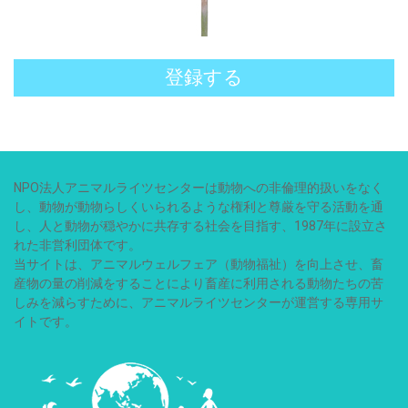
登録する
NPO法人アニマルライツセンターは動物への非倫理的扱いをなく
し、動物が動物らしくいられるような権利と尊厳を守る活動を通
し、人と動物が穏やかに共存する社会を目指す、1987年に設立さ
れた非営利団体です。
当サイトは、アニマルウェルフェア（動物福祉）を向上させ、畜
産物の量の削減をすることにより畜産に利用される動物たちの苦
しみを減らすために、アニマルライツセンターが運営する専用サ
イトです。