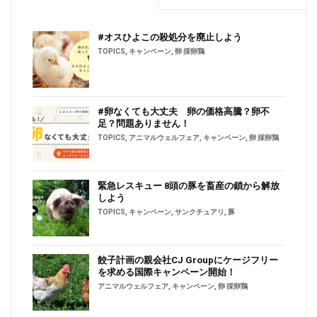
#オスひよこの殺処分を廃止しよう
TOPICS
,
キャンペーン
,
卵 採卵鶏
#卵なくても大丈夫 卵の価格高騰？卵不
足？問題ありません！
TOPICS
,
アニマルウェルフェア
,
キャンペーン
,
卵 採卵鶏
緊急レスキュー 8頭の豚を畜産の鎖から解放
しよう
TOPICS
,
キャンペーン
,
サンクチュアリ
,
豚
餃子計画の親会社CJ Groupにケージフリー
を求める国際キャンペーン開始！
アニマルウェルフェア
,
キャンペーン
,
卵 採卵鶏