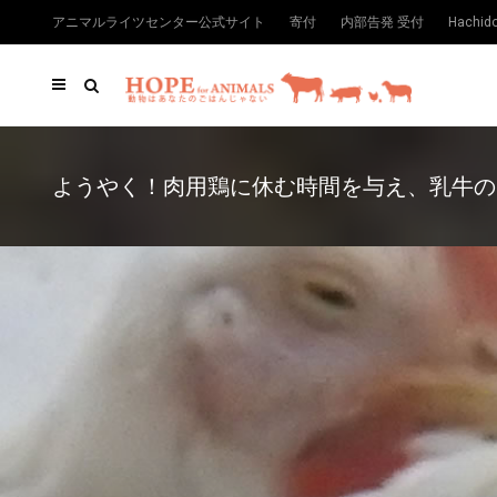
アニマルライツセンター公式サイト
寄付
内部告発 受付
Hachi
ようやく！肉用鶏に休む時間を与え、乳牛の