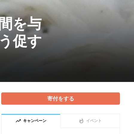
間を与
う促す
寄付をする
trending_up
whatshot
キャンペーン
イベント