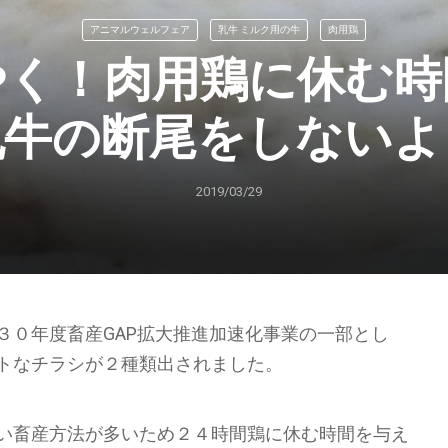
アニマルウェルフェア
乳牛 ミルク用の牛
肉用鶏
やく！肉用鶏に休む時
乳牛の断尾をしないよ
2019/03/29
３０年度畜産GAP拡大推進加速化事業の一部とし
トなチラシが２種類出されました。
い畜産方法が多いため２４時間鶏に休む時間を与え