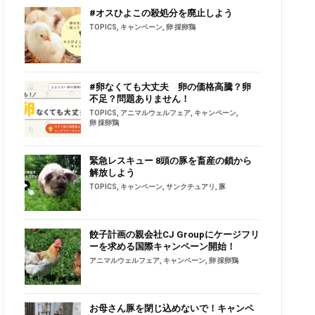
#オスひよこの殺処分を廃止しよう
TOPICS
,
キャンペーン
,
卵 採卵鶏
#卵なくても大丈夫 卵の価格高騰？卵
不足？問題ありません！
TOPICS
,
アニマルウェルフェア
,
キャンペーン
,
卵 採卵鶏
緊急レスキュー 8頭の豚を畜産の鎖から
解放しよう
TOPICS
,
キャンペーン
,
サンクチュアリ
,
豚
餃子計画の親会社CJ Groupにケージフリ
ーを求める国際キャンペーン開始！
アニマルウェルフェア
,
キャンペーン
,
卵 採卵鶏
お母さん豚を閉じ込めないで！キャンペ