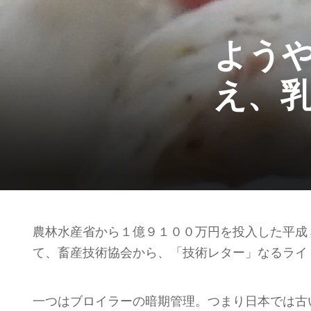
よう
え、
農林水産省から１億９１００万円を投入した平成
て、畜産技術協会から、「技術レター」なるライ
一つはブロイラーの暗期管理。つまり日本では古