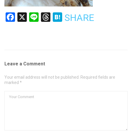
Facebook
X
Line
Threads
Hatena
SHARE
Leave a Comment
Your email address will not be published. Required fields are
marked *