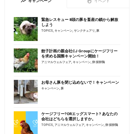
trending_up
whatshot
キャンペーン
イベント
緊急レスキュー 8頭の豚を畜産の鎖から解放
しよう
TOPICS
,
キャンペーン
,
サンクチュアリ
,
豚
餃子計画の親会社CJ Groupにケージフリー
を求める国際キャンペーン開始！
アニマルウェルフェア
,
キャンペーン
,
卵 採卵鶏
お母さん豚を閉じ込めないで！キャンペーン
キャンペーン
,
豚
ケージフリー?ORエッグスマート? あなたの
会社はどちらを選択しますか。
TOPICS
,
アニマルウェルフェア
,
キャンペーン
,
卵 採卵鶏