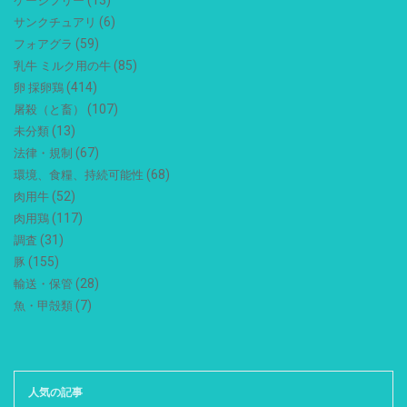
(13)
ケージフリー
(6)
サンクチュアリ
(59)
フォアグラ
(85)
乳牛 ミルク用の牛
(414)
卵 採卵鶏
(107)
屠殺（と畜）
(13)
未分類
(67)
法律・規制
(68)
環境、食糧、持続可能性
(52)
肉用牛
(117)
肉用鶏
(31)
調査
(155)
豚
(28)
輸送・保管
(7)
魚・甲殻類
人気の記事