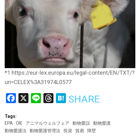
*1 https://eur-lex.europa.eu/legal-content/EN/TXT/?
uri=CELEX%3A31974L0577
Facebook
X
Line
Threads
Hatena
SHARE
Tags:
EPA
OIE
アニマルウェルフェア
動物愛誤
動物愛護
動物愛護法
動物愛護管理法
投資
貿易
障壁