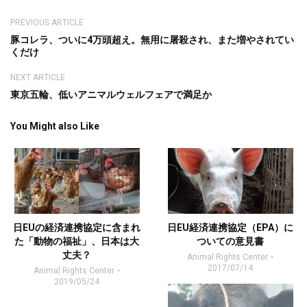
PREVIOUS ARTICLE
豚コレラ、ついに4万頭超え。無用に屠殺され、また増やされてい
くだけ
NEXT ARTICLE
東京五輪、低いアニマルウェルフェアで満足か
You Might also Like
日EUの経済連携協定に含まれ
日EU経済連携協定（EPA）に
た「動物の福祉」、日本は大
ついての意見書
丈夫？
Animal Rights Center
2017/07/14
Animal Rights Center
2019/05/24