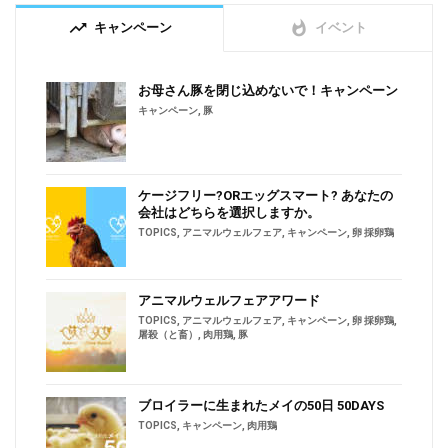
trending_up
whatshot
キャンペーン
イベント
お母さん豚を閉じ込めないで！キャンペーン
キャンペーン
,
豚
ケージフリー?ORエッグスマート? あなたの
会社はどちらを選択しますか。
TOPICS
,
アニマルウェルフェア
,
キャンペーン
,
卵 採卵鶏
アニマルウェルフェアアワード
TOPICS
,
アニマルウェルフェア
,
キャンペーン
,
卵 採卵鶏
,
屠殺（と畜）
,
肉用鶏
,
豚
ブロイラーに生まれたメイの50日 50DAYS
TOPICS
,
キャンペーン
,
肉用鶏