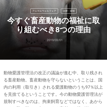
アニマルウェルフェア
法律・規制
今すぐ畜産動物の福祉に取
り組むべき8つの理由
2019/03/01
動物愛護管理法の改正の議論が進む中、取り残され
る畜産動物。畜産動物を守らないということは、国
内の利用（取引き）される愛護動物のうち97％以上
を見捨てるということです。今の動物愛護管理法が
規制すべきなのは、拘束飼育などではなく、あから