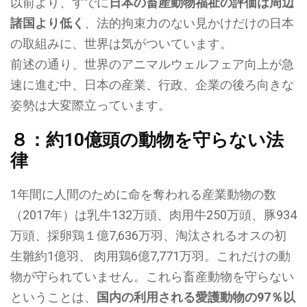
以前より、すでに
日本の畜産動物福祉の評価は周辺
諸国より低く
、法的拘束力のない見かけだけの日本
の取組みに、世界は気がついています。
前述の通り、世界のアニマルウェルフェア向上が急
速に進む中、日本の産業、行政、企業の後ろ向きな
姿勢は大変際立っています。
８：約10億頭の動物を守らない法
律
1年間に人間のために命を奪われる産業動物の数
（2017年）は乳牛132万頭、肉用牛250万頭、豚934
万頭、採卵鶏１億7,636万羽、淘汰されるオスの初
生雛約1億羽、 肉用鶏6億7,771万羽。これだけの動
物が守られていません。これら畜産動物を守らない
ということは、
国内の利用される愛護動物の97％以