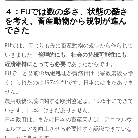
４：EUでは数の多さ、状態の酷さ
を考え、畜産動物から規制が進ん
できた
EUでは、何よりも先に畜産動物の規制から作られて
いきました。
倫理的にも、社会の持続可能性にも、
経済維持にとっても必要
であったからです。
EUで、と畜前の気絶処理が義務付け（宗教屠殺を除
く）られたのは1974年*1です。日本にはまだありま
せん。
農用動物保護に関する欧州協定は、1976年にできて
います。日本にはまだありません。
日本政府は、または日本の畜産業界は、アニマルウ
ェルフェアを向上させる必要性すら認識できていな
いように見えます。