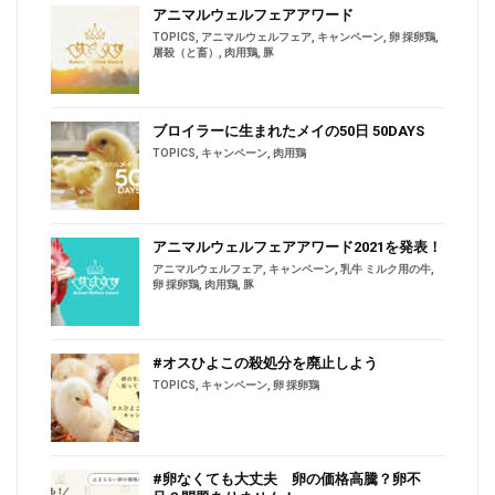
アニマルウェルフェアアワード
TOPICS
,
アニマルウェルフェア
,
キャンペーン
,
卵 採卵鶏
,
屠殺（と畜）
,
肉用鶏
,
豚
ブロイラーに生まれたメイの50日 50DAYS
TOPICS
,
キャンペーン
,
肉用鶏
アニマルウェルフェアアワード2021を発表！
アニマルウェルフェア
,
キャンペーン
,
乳牛 ミルク用の牛
,
卵 採卵鶏
,
肉用鶏
,
豚
#オスひよこの殺処分を廃止しよう
TOPICS
,
キャンペーン
,
卵 採卵鶏
#卵なくても大丈夫 卵の価格高騰？卵不