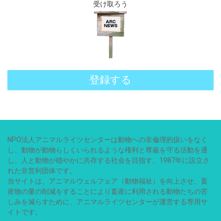
受け取ろう
登録する
NPO法人アニマルライツセンターは動物への非倫理的扱いをなく
し、動物が動物らしくいられるような権利と尊厳を守る活動を通
し、人と動物が穏やかに共存する社会を目指す、1987年に設立さ
れた非営利団体です。
当サイトは、アニマルウェルフェア（動物福祉）を向上させ、畜
産物の量の削減をすることにより畜産に利用される動物たちの苦
しみを減らすために、アニマルライツセンターが運営する専用サ
イトです。