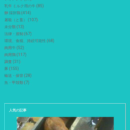
(85)
乳牛 ミルク用の牛
(414)
卵 採卵鶏
(107)
屠殺（と畜）
(13)
未分類
(67)
法律・規制
(68)
環境、食糧、持続可能性
(52)
肉用牛
(117)
肉用鶏
(31)
調査
(155)
豚
(28)
輸送・保管
(7)
魚・甲殻類
人気の記事