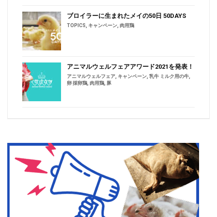
ブロイラーに生まれたメイの50日 50DAYS
TOPICS
,
キャンペーン
,
肉用鶏
アニマルウェルフェアアワード2021を発表！
アニマルウェルフェア
,
キャンペーン
,
乳牛 ミルク用の牛
,
卵 採卵鶏
,
肉用鶏
,
豚