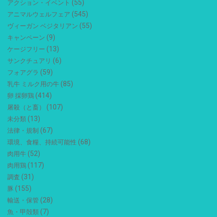
(55)
アクション・イベント
(545)
アニマルウェルフェア
(55)
ヴィーガン ベジタリアン
(9)
キャンペーン
(13)
ケージフリー
(6)
サンクチュアリ
(59)
フォアグラ
(85)
乳牛 ミルク用の牛
(414)
卵 採卵鶏
(107)
屠殺（と畜）
(13)
未分類
(67)
法律・規制
(68)
環境、食糧、持続可能性
(52)
肉用牛
(117)
肉用鶏
(31)
調査
(155)
豚
(28)
輸送・保管
(7)
魚・甲殻類