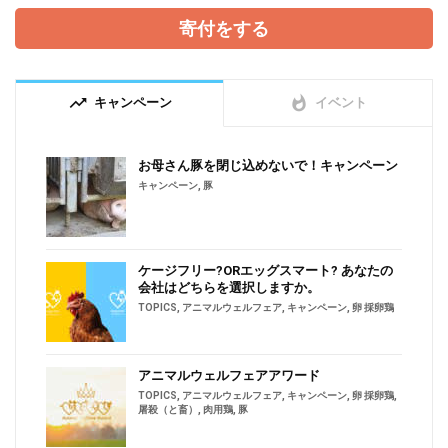
寄付をする
trending_up
whatshot
キャンペーン
イベント
お母さん豚を閉じ込めないで！キャンペーン
キャンペーン
,
豚
ケージフリー?ORエッグスマート? あなたの
会社はどちらを選択しますか。
TOPICS
,
アニマルウェルフェア
,
キャンペーン
,
卵 採卵鶏
アニマルウェルフェアアワード
TOPICS
,
アニマルウェルフェア
,
キャンペーン
,
卵 採卵鶏
,
屠殺（と畜）
,
肉用鶏
,
豚