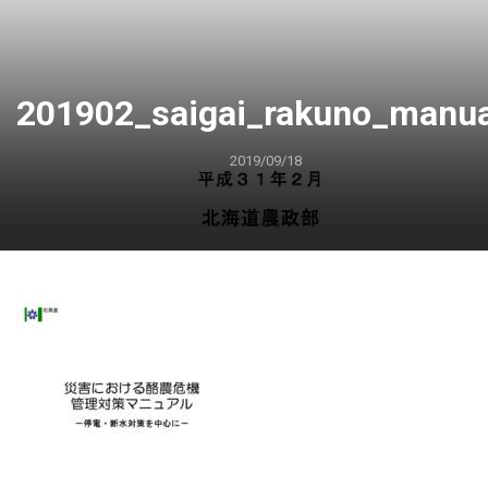
201902_saigai_rakuno_manua
2019/09/18