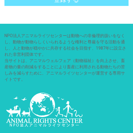
NPO法人アニマルライツセンターは動物への非倫理的扱いをなく
し、動物が動物らしくいられるような権利と尊厳を守る活動を通
し、人と動物が穏やかに共存する社会を目指す、1987年に設立さ
れた非営利団体です。
当サイトは、アニマルウェルフェア（動物福祉）を向上させ、畜
産物の量の削減をすることにより畜産に利用される動物たちの苦
しみを減らすために、アニマルライツセンターが運営する専用サ
イトです。