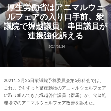
厚生労働省はアニマルウェ
ルフェアの入り口手前。衆
議院で堀越議員、串田議員が
連携強化訴える
2021/02/26
2021年2月25日衆議院予算委員会第5分科会では、
これまでもずっと畜産動物のアニマルウェルフェア
に取り組んできた堀越啓仁議員（群馬）が、食鳥処
理場でのアニマルウェルフェア改善を訴えた。