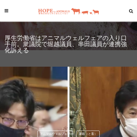
厚生労働省はアニマルウェルフェアの入り口
手前。衆議院で堀越議員、串田議員が連携強
化訴える
アニマルウェルフェア
屠殺（と畜）