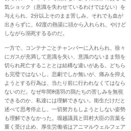
気ショック（意識を失わせているわけではない）を
与えられ、2分以上そのまま苦しみ、それでも血が
出きらずに、62度の熱湯に頭から入れられ、やけど
しながら溺死するるのだ。
一方で、コンテナごとチャンバーに入れられ、徐々
にガスが充満して意識を失い、意識のないまま頸を
切られ死亡することとは結構な違いがある。どちら
も完璧ではないし、悲劇でしか無いが、痛みを抑え
ようとする行為は、当たり前に行われなくてはなら
ないのだ。なぜ年間8億羽の鶏たちの苦しみを無視
できるのか、私達には理解できない。衛生だけだと
述べて思考停止し、一切努力もしようとしない姿勢
も理解できなかった。堀越議員と田村大臣の言葉を
重く受け止め、厚生労働省はアニマルウェルフェア