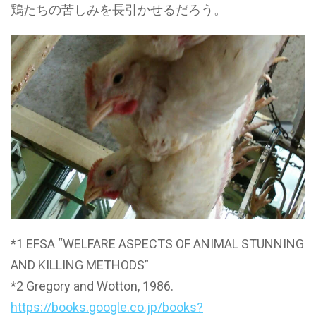
鶏たちの苦しみを長引かせるだろう。
*1 EFSA “WELFARE ASPECTS OF ANIMAL STUNNING
AND KILLING METHODS”
*2 Gregory and Wotton, 1986.
https://books.google.co.jp/books?