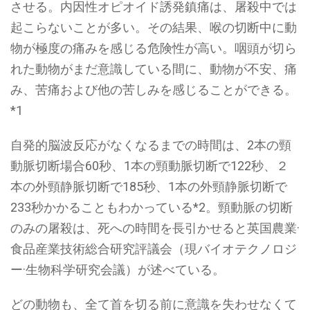
させる。内因性オピオイド誘発鎮痛は、屠殺中では
起こらないことが多い。その結果、喉の切断中に動
物が極度の痛みを感じる危険性が高い。咽頭が切ら
れた動物がまだ意識している間に、動物が不安、痛
み、苦痛および他の苦しみを感じることができる。
*1
自発的脳波反応がなくなるまでの時間は、2本の頸
動脈切断場合60秒、1本の頸動脈切断で122秒、２
本の外頸静脈切断で185秒、1本の外頸静脈切断で
233秒かかることもわかっている*2。頸動脈の切断
のみの屠殺は、死への時間を⻑引かせると英国農業·
⾷品産業技術総合研究評議会（現バイオテクノロジ
ー·生物科学研究会議）が述べている。
どの動物も、全て首を切る前に意識を失わせなくて