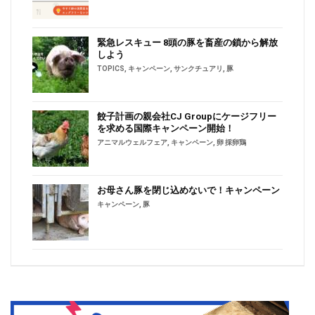
緊急レスキュー 8頭の豚を畜産の鎖から解放
しよう
TOPICS
,
キャンペーン
,
サンクチュアリ
,
豚
餃子計画の親会社CJ Groupにケージフリー
を求める国際キャンペーン開始！
アニマルウェルフェア
,
キャンペーン
,
卵 採卵鶏
お母さん豚を閉じ込めないで！キャンペーン
キャンペーン
,
豚