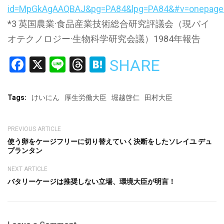
id=MpGkAgAAQBAJ&pg=PA84&lpg=PA84&#v=onepage&
*3 英国農業·⾷品産業技術総合研究評議会（現バイ
オテクノロジー·生物科学研究会議）1984年報告
Facebook
X
Line
Threads
Hatena
SHARE
Tags:
けいにん
厚生労働大臣
堀越啓仁
田村大臣
PREVIOUS ARTICLE
使う卵をケージフリーに切り替えていく決断をしたソレイユ デュ
プランタン
NEXT ARTICLE
バタリーケージは推奨しない立場、環境大臣が明言！