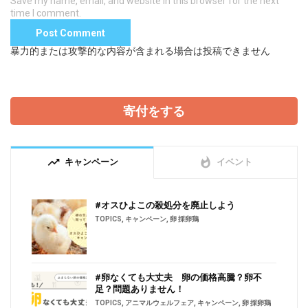
Save my name, email, and website in this browser for the next
time I comment.
暴力的または攻撃的な内容が含まれる場合は投稿できません
寄付をする
trending_up
whatshot
キャンペーン
イベント
#オスひよこの殺処分を廃止しよう
TOPICS
,
キャンペーン
,
卵 採卵鶏
#卵なくても大丈夫 卵の価格高騰？卵不
足？問題ありません！
TOPICS
,
アニマルウェルフェア
,
キャンペーン
,
卵 採卵鶏