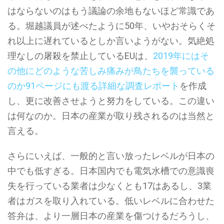
はならないのはもう議論の余地もないほど常識であ
る。堀越議員が述べたように50年、いやおそらくそ
れ以上に遅れているとしか言いようがない。気絶処
理なしの屠殺を禁止しているEUは、
2019年にはそ
の他にどのような苦しみ痛みが鳥たちを襲っている
のか91ページにも渡る詳細な調査レポート
を作成
し、更に改善させようと努力をしている。この違い
は何なのか。日本の産業が取り残されるのは当然と
言える。
さらにいえば、一般的と言い放ったレベルが日本の
中でも低すぎる。日本国内でも電気水槽での意識喪
失を行っている業者は少なくとも17はあるし、3業
者はガスを取り入れている。低いレベルに合わせた
答弁は、より一層日本の産業を傷つけるだろうし、