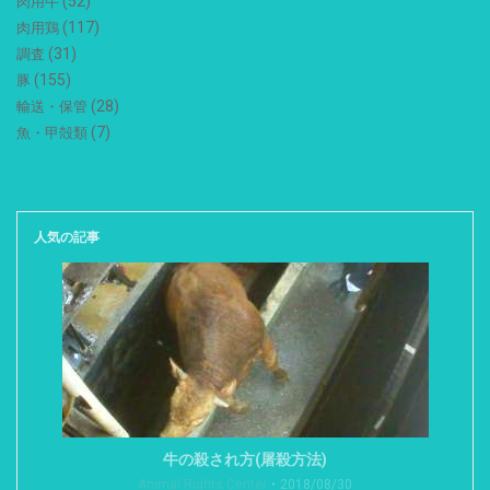
(52)
肉用牛
(117)
肉用鶏
(31)
調査
(155)
豚
(28)
輸送・保管
(7)
魚・甲殻類
人気の記事
牛の殺され方(屠殺方法)
Animal Rights Center
2018/08/30