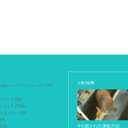
人気の記事
(37)
 Monday ミートフリーマンデー
(55)
イベント
(546)
ルフェア
(55)
ベジタリアン
(9)
牛の殺され方(屠殺方法)
(13)