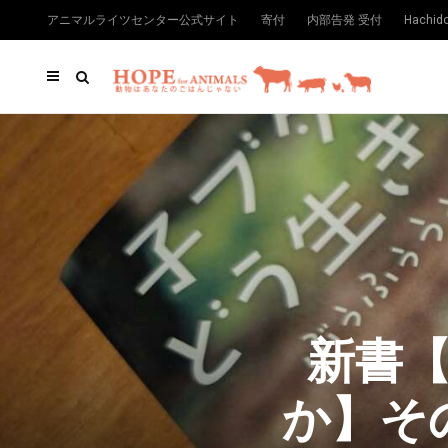
アニマルライツセンター公式サイト
寄付
内部告発 受付
Hachi
新書
か】そ