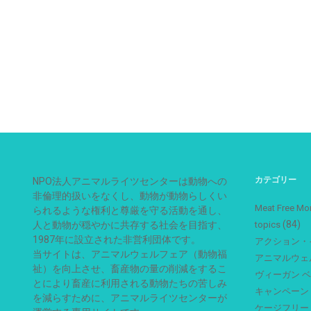
カテゴリー
NPO法人アニマルライツセンターは動物への
非倫理的扱いをなくし、動物が動物らしくい
Meat Free
られるような権利と尊厳を守る活動を通し、
(84)
人と動物が穏やかに共存する社会を目指す、
topics
1987年に設立された非営利団体です。
アクション・
当サイトは、アニマルウェルフェア（動物福
アニマルウェ
祉）を向上させ、畜産物の量の削減をするこ
ヴィーガン 
とにより畜産に利用される動物たちの苦しみ
キャンペーン
を減らすために、アニマルライツセンターが
ケージフリー