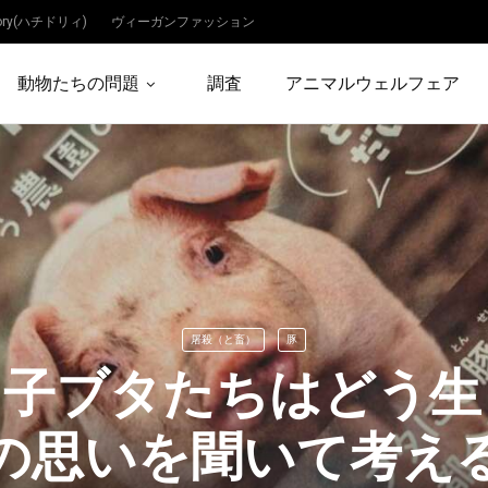
dory(ハチドリィ)
ヴィーガンファッション
動物たちの問題
調査
アニマルウェルフェア
屠殺（と畜）
豚
【子ブタたちはどう生
の思いを聞いて考え