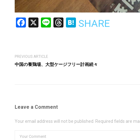
Facebook
X
Line
Threads
Hatena
SHARE
PREVIOUS ARTICLE
中国の養鶏場、大型ケージフリー計画続々
Leave a Comment
Your email address will not be published. Required fields are ma