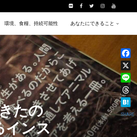
環境、食糧、持続可能性
あなたにできること
Facebo
X
Line
Threads
きたの
Hatena
SHARE
るインス