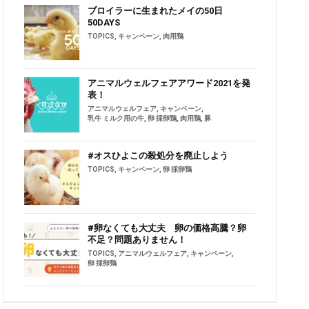
ブロイラーに生まれたメイの50日
50DAYS
TOPICS
,
キャンペーン
,
肉用鶏
アニマルウェルフェアアワード2021を発
表！
アニマルウェルフェア
,
キャンペーン
,
乳牛 ミルク用の牛
,
卵 採卵鶏
,
肉用鶏
,
豚
#オスひよこの殺処分を廃止しよう
TOPICS
,
キャンペーン
,
卵 採卵鶏
#卵なくても大丈夫 卵の価格高騰？卵
不足？問題ありません！
TOPICS
,
アニマルウェルフェア
,
キャンペーン
,
卵 採卵鶏