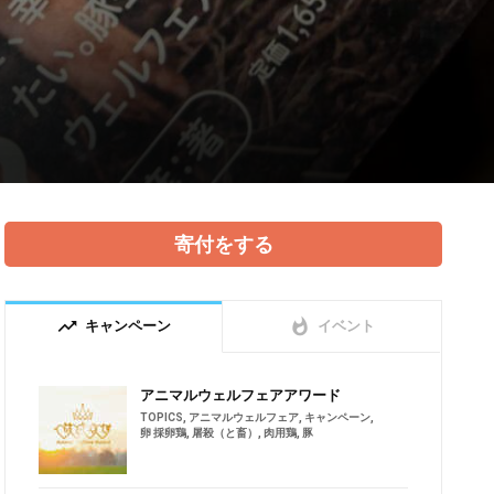
寄付をする
trending_up
whatshot
キャンペーン
イベント
アニマルウェルフェアアワード
TOPICS
,
アニマルウェルフェア
,
キャンペーン
,
卵 採卵鶏
,
屠殺（と畜）
,
肉用鶏
,
豚