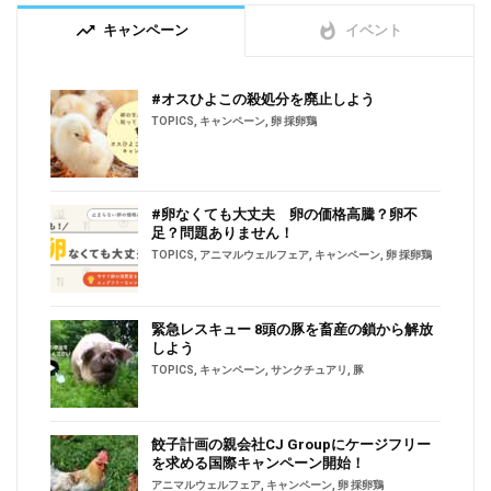
trending_up
whatshot
キャンペーン
イベント
#オスひよこの殺処分を廃止しよう
TOPICS
,
キャンペーン
,
卵 採卵鶏
#卵なくても大丈夫 卵の価格高騰？卵不
足？問題ありません！
TOPICS
,
アニマルウェルフェア
,
キャンペーン
,
卵 採卵鶏
緊急レスキュー 8頭の豚を畜産の鎖から解放
しよう
TOPICS
,
キャンペーン
,
サンクチュアリ
,
豚
餃子計画の親会社CJ Groupにケージフリー
を求める国際キャンペーン開始！
アニマルウェルフェア
,
キャンペーン
,
卵 採卵鶏