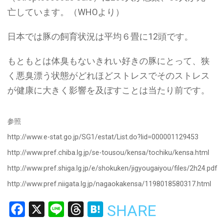
亡しています。（WHOより）
日本では豚の飼育状況は平均６畳に12頭です。
もともとは体臭もないきれい好きの豚にとって、狭
く悪臭漂う状態がどれほどストレスでそのストレス
が健康に大きく影響を及ぼすことは当たり前です。
参照
http://www.e-stat.go.jp/SG1/estat/List.do?lid=000001129453
http://www.pref.chiba.lg.jp/se-tousou/kensa/tochiku/kensa.html
http://www.pref.shiga.lg.jp/e/shokuken/jigyougaiyou/files/2h24.pdf
http://www.pref.niigata.lg.jp/nagaokakensa/1198018580317.html
Facebook
X
Line
Threads
Hatena
SHARE