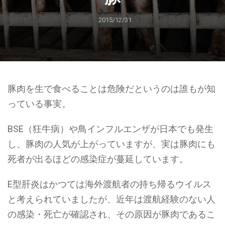
2015/12/31
豚肉を生で食べることは危険だというのは誰もが知
っている事実。
BSE（狂牛病）や鳥インフルエンザが日本でも発生
し、豚肉の人気が上がっていますが、実は豚肉にも
死者が出るほどの感染症が蔓延しています。
E型肝炎はかつては海外渡航者の持ち帰るウイルス
と考えられていましたが、近年は渡航経験のない人
の感染・死亡が確認され、その原因が豚肉であるこ