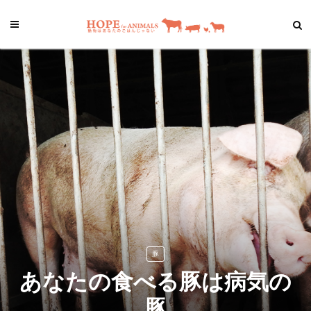
豚
あなたの食べる豚は病気の
豚