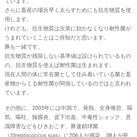
ています。
さらに畜産の場合早く太らすためにも抗生物質を使
用します。
けれども、抗生物質は次第に効かなくなり耐性菌が
うまれていくことはご存知だと思います。
豚も一緒です。
抗生物質が残留しない基準値は設けられているもの
の、抗生物質を使えば耐性菌は生まれます。
現在人間の体に常在菌として住み着いている菌と畜
産物からくる耐性菌が関係しているのではと言われ
ています。
その他に、2005年には中国で、発熱、全身倦怠、嘔
気、嘔吐、髄膜炎、皮下出血、中毒性ショック、意
識障害などをひきおこす、豚連鎖球菌
（Streptococcus suis）に206人が感染、38人が死