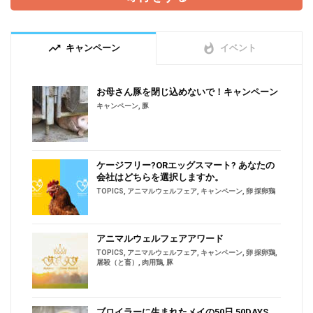
trending_up
whatshot
キャンペーン
イベント
お母さん豚を閉じ込めないで！キャンペーン
キャンペーン
,
豚
ケージフリー?ORエッグスマート? あなたの
会社はどちらを選択しますか。
TOPICS
,
アニマルウェルフェア
,
キャンペーン
,
卵 採卵鶏
アニマルウェルフェアアワード
TOPICS
,
アニマルウェルフェア
,
キャンペーン
,
卵 採卵鶏
,
屠殺（と畜）
,
肉用鶏
,
豚
ブロイラーに生まれたメイの50日 50DAYS