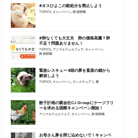
#オスひよこの殺処分を廃止しよう
TOPICS
,
キャンペーン
,
卵 採卵鶏
#卵なくても大丈夫 卵の価格高騰？卵
不足？問題ありません！
TOPICS
,
アニマルウェルフェア
,
キャンペーン
,
卵 採卵鶏
緊急レスキュー 8頭の豚を畜産の鎖から
解放しよう
TOPICS
,
キャンペーン
,
サンクチュアリ
,
豚
餃子計画の親会社CJ Groupにケージフリ
ーを求める国際キャンペーン開始！
アニマルウェルフェア
,
キャンペーン
,
卵 採卵鶏
お母さん豚を閉じ込めないで！キャンペ