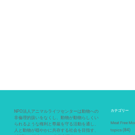
カテゴリー
NPO法人アニマルライツセンターは動物への
非倫理的扱いをなくし、動物が動物らしくい
Meat Free
られるような権利と尊厳を守る活動を通し、
(84)
人と動物が穏やかに共存する社会を目指す、
topics