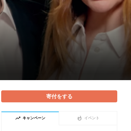
寄付をする
trending_up
whatshot
キャンペーン
イベント