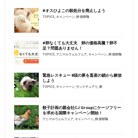
#オスひよこの殺処分を廃止しよう
TOPICS
,
キャンペーン
,
卵 採卵鶏
#卵なくても大丈夫 卵の価格高騰？卵不
足？問題ありません！
TOPICS
,
アニマルウェルフェア
,
キャンペーン
,
卵 採卵鶏
緊急レスキュー 8頭の豚を畜産の鎖から解放
しよう
TOPICS
,
キャンペーン
,
サンクチュアリ
,
豚
餃子計画の親会社CJ Groupにケージフリー
を求める国際キャンペーン開始！
アニマルウェルフェア
,
キャンペーン
,
卵 採卵鶏