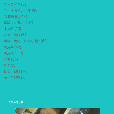
(59)
フォアグラ
(85)
乳牛 ミルク用の牛
(414)
卵 採卵鶏
(107)
屠殺（と畜）
(13)
未分類
(67)
法律・規制
(68)
環境、食糧、持続可能性
(52)
肉用牛
(117)
肉用鶏
(31)
調査
(155)
豚
(28)
輸送・保管
(7)
魚・甲殻類
人気の記事