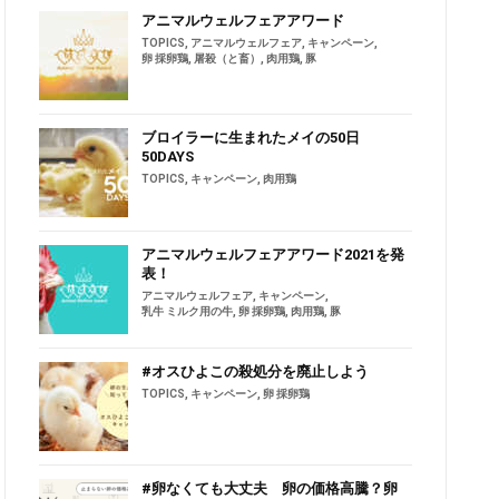
アニマルウェルフェアアワード
TOPICS
,
アニマルウェルフェア
,
キャンペーン
,
卵 採卵鶏
,
屠殺（と畜）
,
肉用鶏
,
豚
ブロイラーに生まれたメイの50日
50DAYS
TOPICS
,
キャンペーン
,
肉用鶏
アニマルウェルフェアアワード2021を発
表！
アニマルウェルフェア
,
キャンペーン
,
乳牛 ミルク用の牛
,
卵 採卵鶏
,
肉用鶏
,
豚
#オスひよこの殺処分を廃止しよう
TOPICS
,
キャンペーン
,
卵 採卵鶏
#卵なくても大丈夫 卵の価格高騰？卵