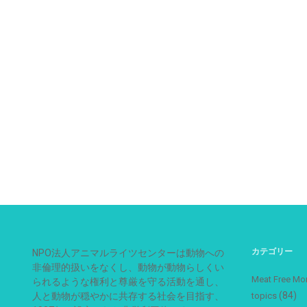
カテゴリー
NPO法人アニマルライツセンターは動物への
非倫理的扱いをなくし、動物が動物らしくい
Meat Free
られるような権利と尊厳を守る活動を通し、
(84)
人と動物が穏やかに共存する社会を目指す、
topics