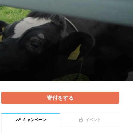
寄付をする
trending_up
whatshot
キャンペーン
イベント