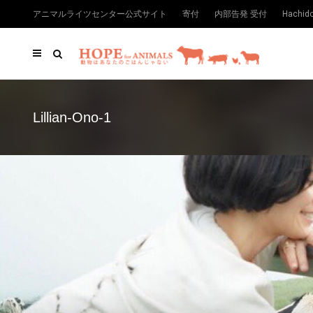
アニマルライツセンター公式サイト
寄付
内部告発 受付
Hachi
Lillian-Ono-1