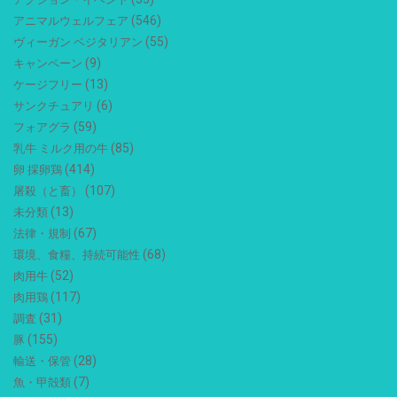
(546)
アニマルウェルフェア
(55)
ヴィーガン ベジタリアン
(9)
キャンペーン
(13)
ケージフリー
(6)
サンクチュアリ
(59)
フォアグラ
(85)
乳牛 ミルク用の牛
(414)
卵 採卵鶏
(107)
屠殺（と畜）
(13)
未分類
(67)
法律・規制
(68)
環境、食糧、持続可能性
(52)
肉用牛
(117)
肉用鶏
(31)
調査
(155)
豚
(28)
輸送・保管
(7)
魚・甲殻類