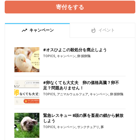
寄付をする
trending_up
whatshot
キャンペーン
イベント
#オスひよこの殺処分を廃止しよう
TOPICS
,
キャンペーン
,
卵 採卵鶏
#卵なくても大丈夫 卵の価格高騰？卵不
足？問題ありません！
TOPICS
,
アニマルウェルフェア
,
キャンペーン
,
卵 採卵鶏
緊急レスキュー 8頭の豚を畜産の鎖から解放
しよう
TOPICS
,
キャンペーン
,
サンクチュアリ
,
豚