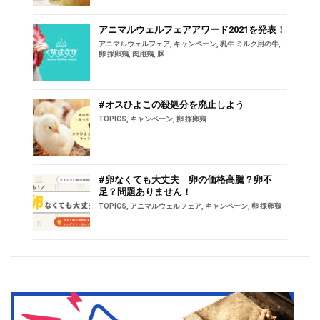
アニマルウェルフェアアワード2021を発表！
アニマルウェルフェア
,
キャンペーン
,
乳牛 ミルク用の牛
,
卵 採卵鶏
,
肉用鶏
,
豚
#オスひよこの殺処分を廃止しよう
TOPICS
,
キャンペーン
,
卵 採卵鶏
#卵なくても大丈夫 卵の価格高騰？卵不
足？問題ありません！
TOPICS
,
アニマルウェルフェア
,
キャンペーン
,
卵 採卵鶏