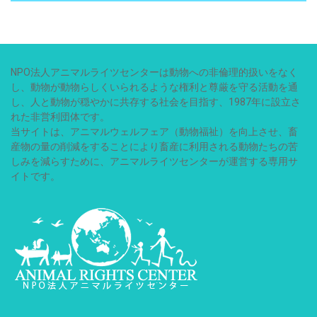
NPO法人アニマルライツセンターは動物への非倫理的扱いをなく
し、動物が動物らしくいられるような権利と尊厳を守る活動を通
し、人と動物が穏やかに共存する社会を目指す、1987年に設立さ
れた非営利団体です。
当サイトは、アニマルウェルフェア（動物福祉）を向上させ、畜
産物の量の削減をすることにより畜産に利用される動物たちの苦
しみを減らすために、アニマルライツセンターが運営する専用サ
イトです。