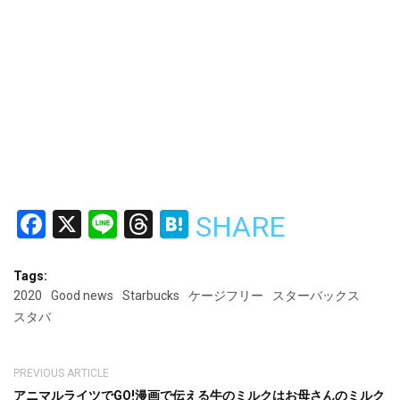
Facebook
X
Line
Threads
Hatena
SHARE
Tags:
2020
Good news
Starbucks
ケージフリー
スターバックス
スタバ
PREVIOUS ARTICLE
アニマルライツでGO!漫画で伝える牛のミルクはお母さんのミルク