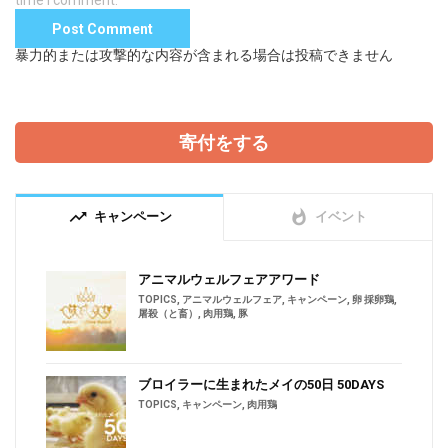
time I comment.
暴力的または攻撃的な内容が含まれる場合は投稿できません
寄付をする
trending_up
whatshot
キャンペーン
イベント
アニマルウェルフェアアワード
TOPICS
,
アニマルウェルフェア
,
キャンペーン
,
卵 採卵鶏
,
屠殺（と畜）
,
肉用鶏
,
豚
ブロイラーに生まれたメイの50日 50DAYS
TOPICS
,
キャンペーン
,
肉用鶏