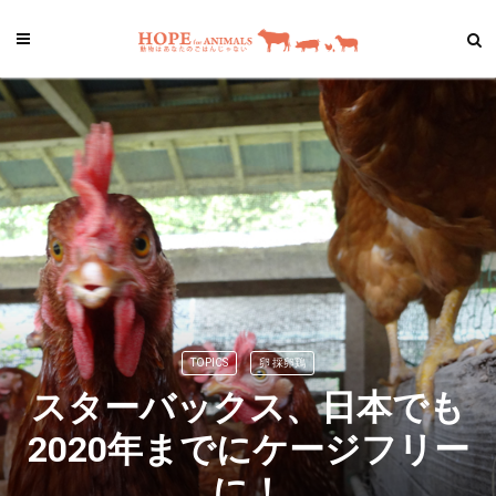
TOPICS
卵 採卵鶏
スターバックス、日本でも
2020年までにケージフリー
に！