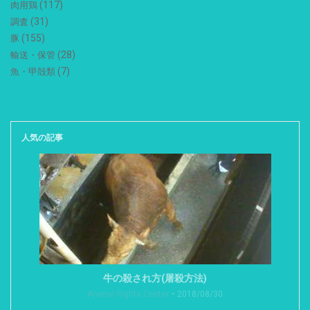
(117)
肉用鶏
(31)
調査
(155)
豚
(28)
輸送・保管
(7)
魚・甲殻類
人気の記事
牛の殺され方(屠殺方法)
Animal Rights Center
2018/08/30