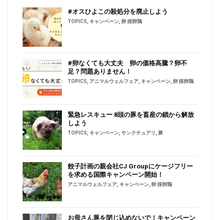
#オスひよこの殺処分を廃止しよう
TOPICS
,
キャンペーン
,
卵 採卵鶏
#卵なくても大丈夫 卵の価格高騰？卵不
足？問題ありません！
TOPICS
,
アニマルウェルフェア
,
キャンペーン
,
卵 採卵鶏
緊急レスキュー 8頭の豚を畜産の鎖から解放
しよう
TOPICS
,
キャンペーン
,
サンクチュアリ
,
豚
餃子計画の親会社CJ Groupにケージフリー
を求める国際キャンペーン開始！
アニマルウェルフェア
,
キャンペーン
,
卵 採卵鶏
お母さん豚を閉じ込めないで！キャンペーン