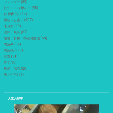
(59)
フォアグラ
(85)
乳牛 ミルク用の牛
(414)
卵 採卵鶏
(107)
屠殺（と畜）
(13)
未分類
(67)
法律・規制
(68)
環境、食糧、持続可能性
(52)
肉用牛
(117)
肉用鶏
(31)
調査
(155)
豚
(28)
輸送・保管
(7)
魚・甲殻類
人気の記事