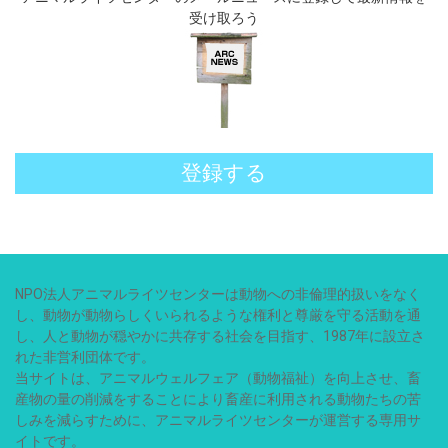
受け取ろう
登録する
NPO法人アニマルライツセンターは動物への非倫理的扱いをなく
し、動物が動物らしくいられるような権利と尊厳を守る活動を通
し、人と動物が穏やかに共存する社会を目指す、1987年に設立さ
れた非営利団体です。
当サイトは、アニマルウェルフェア（動物福祉）を向上させ、畜
産物の量の削減をすることにより畜産に利用される動物たちの苦
しみを減らすために、アニマルライツセンターが運営する専用サ
イトです。